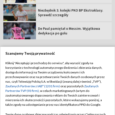
Niezbędnik 3. kolejki PKO BP Ekstraklasy.
Sprawdź szczegóły
De Paul pamiętał o Messim. Wyjątkowa
dedykacja po golu
Szanujemy Twoją prywatność
TVP
Kliknij "Akceptuję i przechodzę do serwisu", aby wyrazić zgody na
korzystanie z technologii automatycznego śledzenia i zbierania danych,
Abonament TVP
Regulamin TVP
dostęp do informacji na Twoim urządzeniu końcowym i ich
Polityka prywatności
Sklep TVP
przechowywanie oraz na przetwarzanie Twoich danych osobowych przez
nas, czyli Telewizję Polską S.A. w likwidacji (zwaną dalej również „TVP”),
Biuro Reklamy
Moje zgody
Zaufanych Partnerów z IAB* (1201 firm)
oraz pozostałych
Zaufanych
Partnerów TVP (93 firm)
, w celach marketingowych (w tym do
Oferta Handlowa
Biuro reklamy
zautomatyzowanego dopasowania reklam do Twoich zainteresowań i
mierzenia ich skuteczności) i pozostałych, które wskazujemy poniżej, a
Telegazeta ogłoszenia
Kontakt
także zgody na udostępnianie przez nas identyfikatora PPID do Google.
Emisja w TVP
Twoje dane osobowe zbierane podczas odwiedzania przez Ciebie naszych