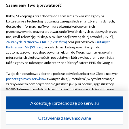
Szanujemy Twoją prywatność
Kliknij "Akceptuję i przechodzę do serwisu", aby wyrazić zgody na
korzystanie z technologii automatycznego śledzenia i zbierania danych,
TVP
dostęp do informacji na Twoim urządzeniu końcowym i ich
Abonament TVP
Regulamin TVP
przechowywanie oraz na przetwarzanie Twoich danych osobowych przez
nas, czyli Telewizję Polską S.A. w likwidacji (zwaną dalej również „TVP”),
Polityka prywatności
Sklep TVP
Zaufanych Partnerów z IAB* (1201 firm)
oraz pozostałych
Zaufanych
Partnerów TVP (93 firm)
, w celach marketingowych (w tym do
Biuro Reklamy
Moje zgody
zautomatyzowanego dopasowania reklam do Twoich zainteresowań i
mierzenia ich skuteczności) i pozostałych, które wskazujemy poniżej, a
Oferta Handlowa
Biuro reklamy
także zgody na udostępnianie przez nas identyfikatora PPID do Google.
Telegazeta ogłoszenia
Kontakt
Twoje dane osobowe zbierane podczas odwiedzania przez Ciebie naszych
Emisja w TVP
poszczególnych serwisów
zwanych dalej „Portalem”, w tym informacje
zapisywane za pomocą technologii takich jak: pliki cookie, sygnalizatory
Kanały
Rada Programowa
WWW lub innych podobnych technologii umożliwiających świadczenie
dopasowanych i bezpiecznych usług, personalizację treści oraz reklam,
Ogłoszenia przetargowe
udostępnianie funkcji mediów społecznościowych oraz analizowanie
©2026 Telewizja Polska Spółka Akcyjna w likwidacji
Akceptuję i przechodzę do serwisu
ruchu w Internecie.
Akademia Telewizyjna
Informacje o nadawcy
Twoje dane osobowe zbierane podczas odwiedzania przez Ciebie
Ustawienia zaawansowane
News
Transmisje
Wideo
Więcej
poszczególnych serwisów
na Portalu, takie jak adresy IP, identyfikatory
Centrum informacji TVP
Twoich urządzeń końcowych i identyfikatory plików cookie, informacje o