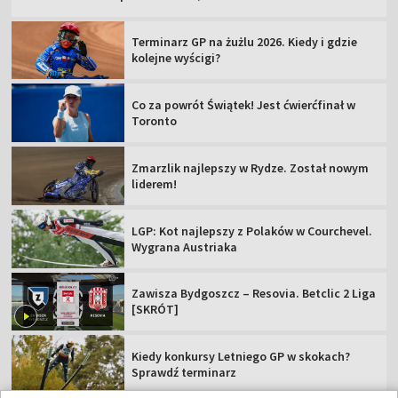
Terminarz GP na żużlu 2026. Kiedy i gdzie
kolejne wyścigi?
Co za powrót Świątek! Jest ćwierćfinał w
Toronto
Zmarzlik najlepszy w Rydze. Został nowym
liderem!
LGP: Kot najlepszy z Polaków w Courchevel.
Wygrana Austriaka
Zawisza Bydgoszcz – Resovia. Betclic 2 Liga
[SKRÓT]
Kiedy konkursy Letniego GP w skokach?
Sprawdź terminarz