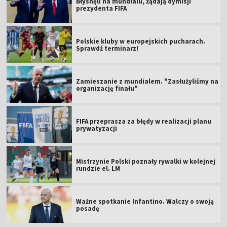
Błysnęli na mundialu, żądają dymisji
prezydenta FIFA
Polskie kluby w europejskich pucharach.
Sprawdź terminarz!
Zamieszanie z mundialem. "Zasłużyliśmy na
organizację finału"
FIFA przeprasza za błędy w realizacji planu
prywatyzacji
Mistrzynie Polski poznały rywalki w kolejnej
rundzie el. LM
Ważne spotkanie Infantino. Walczy o swoją
posadę