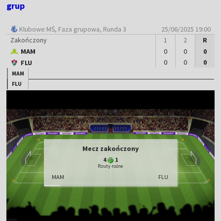
grup
Klubowe MŚ
, Faza grupowa, Runda 3
25/06/2025 19:00
Zakończony
1
2
R
MAM
0
0
0
0
0
0
FLU
MAM
FLU
Mecz zakończony
4
1
Rzuty rożne
MAM
FLU