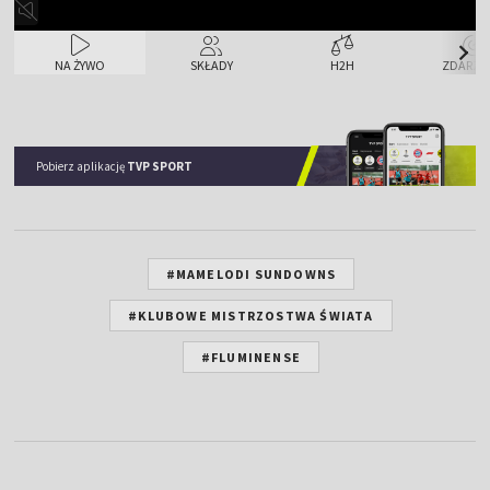
NA ŻYWO
SKŁADY
H2H
ZDARZE
Pobierz aplikację
TVP SPORT
#MAMELODI SUNDOWNS
#KLUBOWE MISTRZOSTWA ŚWIATA
#FLUMINENSE