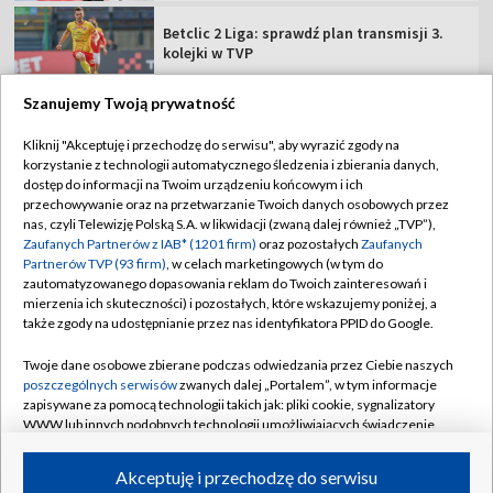
Betclic 2 Liga: sprawdź plan transmisji 3.
kolejki w TVP
Szanujemy Twoją prywatność
Kliknij "Akceptuję i przechodzę do serwisu", aby wyrazić zgody na
korzystanie z technologii automatycznego śledzenia i zbierania danych,
TVP
dostęp do informacji na Twoim urządzeniu końcowym i ich
Abonament TVP
Regulamin TVP
przechowywanie oraz na przetwarzanie Twoich danych osobowych przez
nas, czyli Telewizję Polską S.A. w likwidacji (zwaną dalej również „TVP”),
Polityka prywatności
Sklep TVP
Zaufanych Partnerów z IAB* (1201 firm)
oraz pozostałych
Zaufanych
Partnerów TVP (93 firm)
, w celach marketingowych (w tym do
Biuro Reklamy
Moje zgody
zautomatyzowanego dopasowania reklam do Twoich zainteresowań i
mierzenia ich skuteczności) i pozostałych, które wskazujemy poniżej, a
Oferta Handlowa
Biuro reklamy
także zgody na udostępnianie przez nas identyfikatora PPID do Google.
Telegazeta ogłoszenia
Kontakt
Twoje dane osobowe zbierane podczas odwiedzania przez Ciebie naszych
Emisja w TVP
poszczególnych serwisów
zwanych dalej „Portalem”, w tym informacje
zapisywane za pomocą technologii takich jak: pliki cookie, sygnalizatory
Kanały
Rada Programowa
WWW lub innych podobnych technologii umożliwiających świadczenie
dopasowanych i bezpiecznych usług, personalizację treści oraz reklam,
Ogłoszenia przetargowe
udostępnianie funkcji mediów społecznościowych oraz analizowanie
©2026 Telewizja Polska Spółka Akcyjna w likwidacji
Akceptuję i przechodzę do serwisu
ruchu w Internecie.
Akademia Telewizyjna