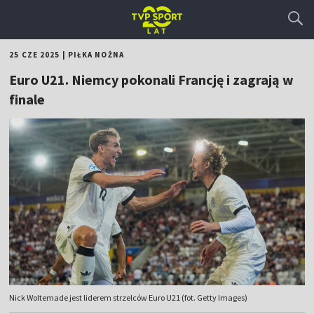
25 CZE 2025
|
PIŁKA NOŻNA
Euro U21. Niemcy pokonali Francję i zagrają w
finale
Nick Woltemade jest liderem strzelców Euro U21 (fot. Getty Images)