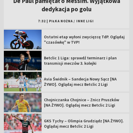
De Paul pamiętał o Messim. Wyjątkowa
dedykacja po golu
7:32
|
PIŁKA NOŻNA
/
INNE LIGI
Ostatni etap wyłoni zwycięzcę TdP. Oglądaj
"czasówkę" w TVP!
Betclic 1 Liga: sprawdź terminarz i plan
transmisji meczów 3. kolejki
Avia Świdnik – Sandecja Nowy Sącz [NA
ŻYWO]. Oglądaj mecz Betclic 2 Ligi
Chojniczanka Chojnice – Znicz Pruszków
[NA ŻYWO]. Oglądaj mecz Betclic 2 Ligi
GKS Tychy – Olimpia Grudziądz [NA ŻYWO].
Oglądaj mecz Betclic 2 Ligi