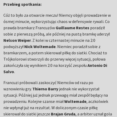
Przebieg spotkania:
Cóż to było za otwarcie meczu! Niemcy objęli prowadzenie w
ósmej minucie, wykorzystując chaos w defensywie rywali. Co
prawda bramkarz Francuzów
Guillaume Restes
poradził
sobie z pierwszą próbą, ale później na pustą bramkę uderzył
Nelson Weiper
. Z kolei w czternastej minucie na 2:0
podwyższył
Nick Woltemade
. Niemiec poradził sobie z
bramkarzem, a potem skierował piłkę do siatki. Chociaż to
Trójkolorowi stworzyli do przerwy więcej sytuacji, połowa
zakończyła się wynikiem 2:0 na korzyść zespołu
Antonio Di
Salvo
.
Francuzi próbowali zaskoczyć Niemców od razu po
wznowieniu gry.
Thierno Barry
jednak nie wykorzystał
sytuacji. Później już jednak przewagę miał zespół będący na
prowadzeniu. Kolejne szanse miał
Woltemade
, aczkolwiek
nie wpłynął już na rezultat. W doliczonym czasie piłkę
skierował do siatki jeszcze
Brajan Gruda
, a arbiter uznał gola