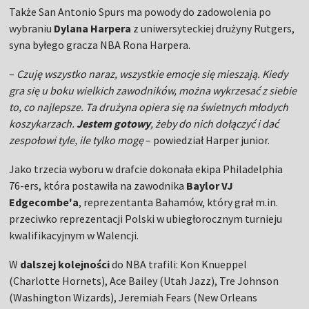
Także San Antonio Spurs ma powody do zadowolenia po
wybraniu
Dylana Harpera
z uniwersyteckiej drużyny Rutgers,
syna byłego gracza NBA Rona Harpera.
–
Czuję wszystko naraz, wszystkie emocje się mieszają. Kiedy
gra się u boku wielkich zawodników, można wykrzesać z siebie
to, co najlepsze. Ta drużyna opiera się na świetnych młodych
koszykarzach.
Jestem gotowy
, żeby do nich dołączyć i dać
zespołowi tyle, ile tylko mogę
– powiedział Harper junior.
Jako trzecia wyboru w drafcie dokonała ekipa Philadelphia
76-ers, która postawiła na zawodnika
Baylor VJ
Edgecombe'a
, reprezentanta Bahamów, który grał m.in.
przeciwko reprezentacji Polski w ubiegłorocznym turnieju
kwalifikacyjnym w Walencji.
W
dalszej kolejności
do NBA trafili: Kon Knueppel
(Charlotte Hornets), Ace Bailey (Utah Jazz), Tre Johnson
(Washington Wizards), Jeremiah Fears (New Orleans