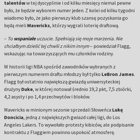
talentów
w tej dyscyplinie i od kilku miesięcy niemal pewne
było, że będzie wyborem numer jeden. Z kolei od kilku tygodni
wiadomo było, że jako pierwszy klub szansę pozyskania go
będą mieli
Mavericks
, którzy wygrali loterię draftową.
–
To
wspaniałe
uczucie. Spełniają się moje marzenia. Nie
chciałbym dzielić tej chwili z nikim innym
– powiedział Flagg,
wskazując na towarzyszących mu członków rodziny.
W historii ligi NBA spośród zawodników wybranych z
pierwszym numerem draftu młodszy był tylko
LeBron James
.
Flagg był ostatnio największą gwiazdą uniwersyteckiej
drużyny
Duke
, w której notował średnio 19,2 pkt, 7,5 zbiórki,
4,2 asysty i po 1,4 przechwytów i bloków.
Mavericks w minionym sezonie sprzedali Słoweńca
Lukę
Doncicia
, jedną z największych gwiazd całej ligi, do Los
Angeles Lakers. To wywołało protesty kibiców, ale podpisanie
kontraktu z Flaggiem powinno uspokoić atmosferę.