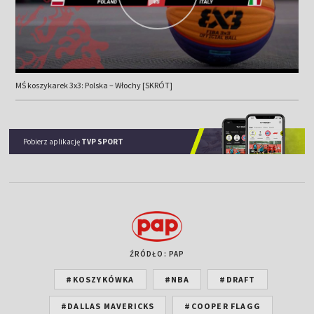
MŚ koszykarek 3x3: Polska – Włochy [SKRÓT]
Pobierz aplikację
TVP SPORT
ŹRÓDŁO: PAP
#KOSZYKÓWKA
#NBA
#DRAFT
#DALLAS MAVERICKS
#COOPER FLAGG