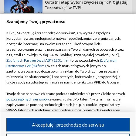
Ostatni etap wyłoni zwycięzcę TdP. Oglądaj
"czasówkę" w TVP!
Szanujemy Twoją prywatność
Kliknij "Akceptuję i przechodzę do serwisu", aby wyrazić zgody na
korzystanie z technologii automatycznego śledzenia i zbierania danych,
TVP
dostęp do informacji na Twoim urządzeniu końcowym i ich
Abonament TVP
Regulamin TVP
przechowywanie oraz na przetwarzanie Twoich danych osobowych przez
nas, czyli Telewizję Polską S.A. w likwidacji (zwaną dalej również „TVP”),
Polityka prywatności
Sklep TVP
Zaufanych Partnerów z IAB* (1201 firm)
oraz pozostałych
Zaufanych
Partnerów TVP (93 firm)
, w celach marketingowych (w tym do
Biuro Reklamy
Moje zgody
zautomatyzowanego dopasowania reklam do Twoich zainteresowań i
mierzenia ich skuteczności) i pozostałych, które wskazujemy poniżej, a
Oferta Handlowa
Biuro reklamy
także zgody na udostępnianie przez nas identyfikatora PPID do Google.
Telegazeta ogłoszenia
Kontakt
Twoje dane osobowe zbierane podczas odwiedzania przez Ciebie naszych
Emisja w TVP
poszczególnych serwisów
zwanych dalej „Portalem”, w tym informacje
zapisywane za pomocą technologii takich jak: pliki cookie, sygnalizatory
Kanały
Rada Programowa
WWW lub innych podobnych technologii umożliwiających świadczenie
dopasowanych i bezpiecznych usług, personalizację treści oraz reklam,
Ogłoszenia przetargowe
udostępnianie funkcji mediów społecznościowych oraz analizowanie
©2026 Telewizja Polska Spółka Akcyjna w likwidacji
Akceptuję i przechodzę do serwisu
ruchu w Internecie.
Akademia Telewizyjna