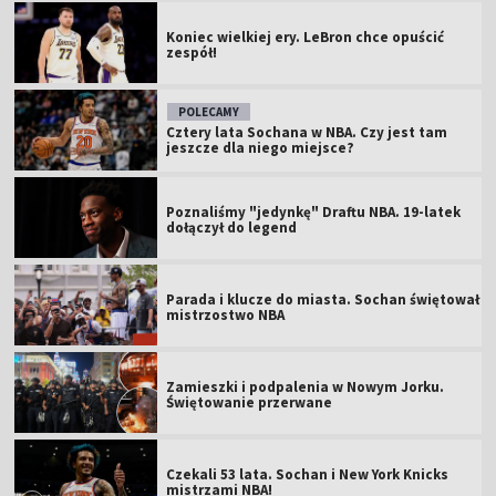
Koniec wielkiej ery. LeBron chce opuścić
zespół!
POLECAMY
Cztery lata Sochana w NBA. Czy jest tam
jeszcze dla niego miejsce?
Poznaliśmy "jedynkę" Draftu NBA. 19-latek
dołączył do legend
Parada i klucze do miasta. Sochan świętował
mistrzostwo NBA
Zamieszki i podpalenia w Nowym Jorku.
Świętowanie przerwane
Czekali 53 lata. Sochan i New York Knicks
mistrzami NBA!