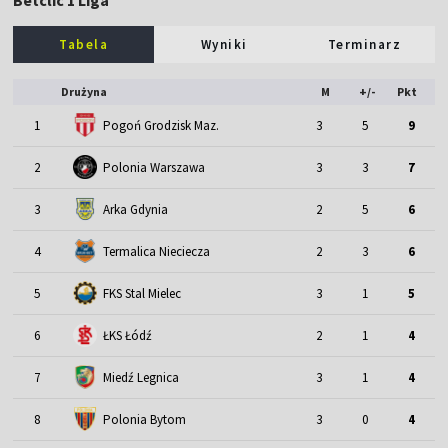
Tabela
Wyniki
Terminarz
Drużyna
M
+/-
Pkt
1
Pogoń Grodzisk Maz.
3
5
9
2
Polonia Warszawa
3
3
7
3
Arka Gdynia
2
5
6
4
Termalica Nieciecza
2
3
6
5
FKS Stal Mielec
3
1
5
6
ŁKS Łódź
2
1
4
7
Miedź Legnica
3
1
4
8
Polonia Bytom
3
0
4