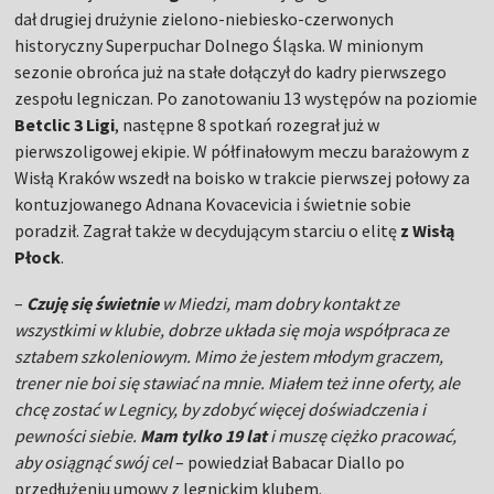
dał drugiej drużynie zielono-niebiesko-czerwonych
historyczny Superpuchar Dolnego Śląska. W minionym
sezonie obrońca już na stałe dołączył do kadry pierwszego
zespołu legniczan. Po zanotowaniu 13 występów na poziomie
Betclic 3 Ligi
, następne 8 spotkań rozegrał już w
pierwszoligowej ekipie. W półfinałowym meczu barażowym z
Wisłą Kraków wszedł na boisko w trakcie pierwszej połowy za
kontuzjowanego Adnana Kovacevicia i świetnie sobie
poradził. Zagrał także w decydującym starciu o elitę
z Wisłą
Płock
.
–
Czuję się świetnie
w Miedzi, mam dobry kontakt ze
wszystkimi w klubie, dobrze układa się moja współpraca ze
sztabem szkoleniowym. Mimo że jestem młodym graczem,
trener nie boi się stawiać na mnie. Miałem też inne oferty, ale
chcę zostać w Legnicy, by zdobyć więcej doświadczenia i
pewności siebie.
Mam tylko 19 lat
i muszę ciężko pracować,
aby osiągnąć swój cel
– powiedział Babacar Diallo po
przedłużeniu umowy z legnickim klubem.