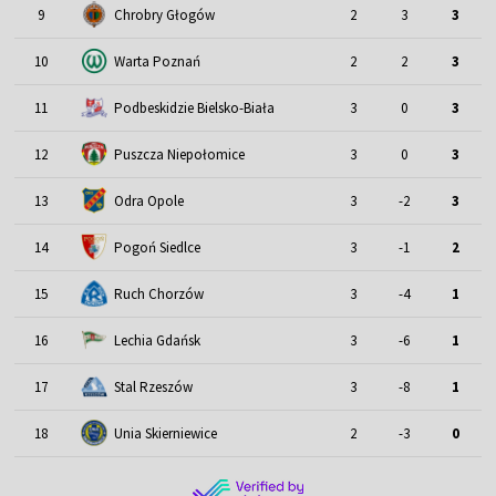
9
Chrobry Głogów
2
3
3
10
Warta Poznań
2
2
3
11
Podbeskidzie Bielsko-Biała
3
0
3
12
Puszcza Niepołomice
3
0
3
13
Odra Opole
3
-2
3
14
Pogoń Siedlce
3
-1
2
15
Ruch Chorzów
3
-4
1
16
Lechia Gdańsk
3
-6
1
17
Stal Rzeszów
3
-8
1
18
Unia Skierniewice
2
-3
0