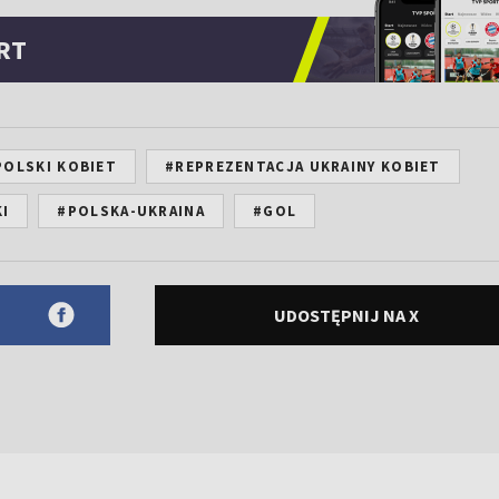
RT
POLSKI KOBIET
#REPREZENTACJA UKRAINY KOBIET
I
#POLSKA-UKRAINA
#GOL
UDOSTĘPNIJ NA X