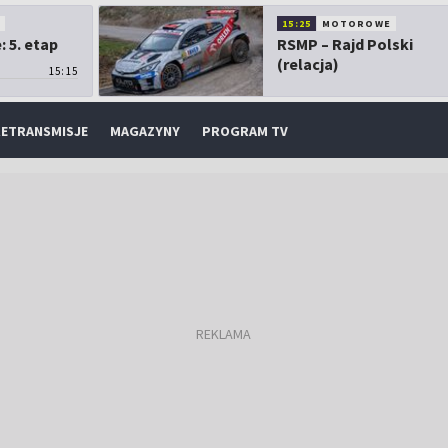
O
15:25
MOTOROWE
 5. etap
RSMP – Rajd Polski
(relacja)
15:15
ETRANSMISJE
MAGAZYNY
PROGRAM TV