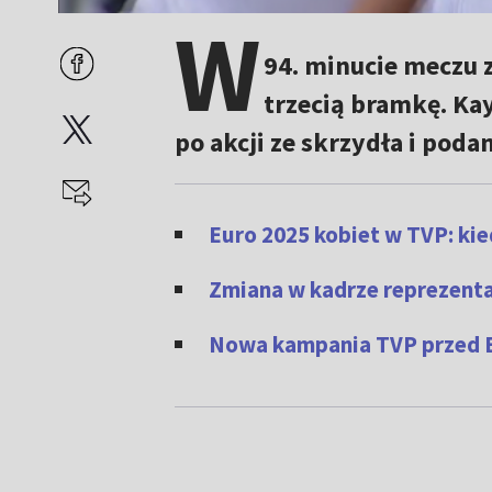
W
94. minucie meczu z
trzecią bramkę. Ka
po akcji ze skrzydła i pod
Euro 2025 kobiet w TVP: kie
Zmiana w kadrze reprezentac
Nowa kampania TVP przed E