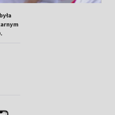
była
 karnym
.