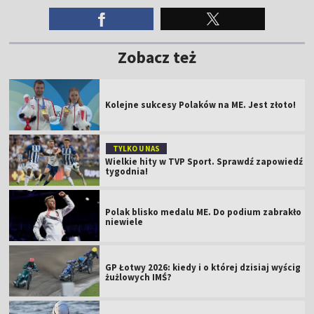
Zobacz też
Kolejne sukcesy Polaków na ME. Jest złoto!
TYLKO U NAS
Wielkie hity w TVP Sport. Sprawdź zapowiedź
tygodnia!
Polak blisko medalu ME. Do podium zabrakło
niewiele
GP Łotwy 2026: kiedy i o której dzisiaj wyścig
żużlowych IMŚ?