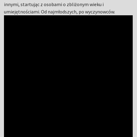
innymi, startując z osobami o zbliżonym wieku i
umiejętnościami. Od najmłodszych, po wyczynowców.