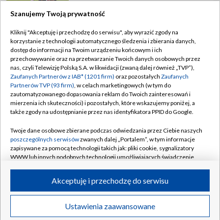
Szanujemy Twoją prywatność
Kliknij "Akceptuję i przechodzę do serwisu", aby wyrazić zgody na
korzystanie z technologii automatycznego śledzenia i zbierania danych,
TVP
dostęp do informacji na Twoim urządzeniu końcowym i ich
Abonament TVP
Regulamin TVP
przechowywanie oraz na przetwarzanie Twoich danych osobowych przez
nas, czyli Telewizję Polską S.A. w likwidacji (zwaną dalej również „TVP”),
Polityka prywatności
Sklep TVP
Zaufanych Partnerów z IAB* (1201 firm)
oraz pozostałych
Zaufanych
Partnerów TVP (93 firm)
, w celach marketingowych (w tym do
Biuro Reklamy
Moje zgody
zautomatyzowanego dopasowania reklam do Twoich zainteresowań i
mierzenia ich skuteczności) i pozostałych, które wskazujemy poniżej, a
Oferta Handlowa
Biuro reklamy
także zgody na udostępnianie przez nas identyfikatora PPID do Google.
Telegazeta ogłoszenia
Kontakt
Twoje dane osobowe zbierane podczas odwiedzania przez Ciebie naszych
Emisja w TVP
poszczególnych serwisów
zwanych dalej „Portalem”, w tym informacje
zapisywane za pomocą technologii takich jak: pliki cookie, sygnalizatory
Kanały
Rada Programowa
WWW lub innych podobnych technologii umożliwiających świadczenie
dopasowanych i bezpiecznych usług, personalizację treści oraz reklam,
Ogłoszenia przetargowe
udostępnianie funkcji mediów społecznościowych oraz analizowanie
©2026 Telewizja Polska Spółka Akcyjna w likwidacji
Akceptuję i przechodzę do serwisu
ruchu w Internecie.
Akademia Telewizyjna
Informacje o nadawcy
Twoje dane osobowe zbierane podczas odwiedzania przez Ciebie
Ustawienia zaawansowane
News
Transmisje
Wideo
Więcej
poszczególnych serwisów
na Portalu, takie jak adresy IP, identyfikatory
Centrum informacji TVP
Twoich urządzeń końcowych i identyfikatory plików cookie, informacje o