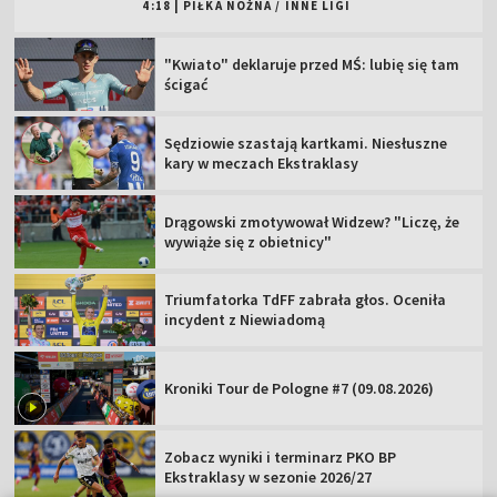
4:18
|
PIŁKA NOŻNA
/
INNE LIGI
"Kwiato" deklaruje przed MŚ: lubię się tam
ścigać
Sędziowie szastają kartkami. Niesłuszne
kary w meczach Ekstraklasy
Drągowski zmotywował Widzew? "Liczę, że
wywiąże się z obietnicy"
Triumfatorka TdFF zabrała głos. Oceniła
incydent z Niewiadomą
Kroniki Tour de Pologne #7 (09.08.2026)
Zobacz wyniki i terminarz PKO BP
Ekstraklasy w sezonie 2026/27