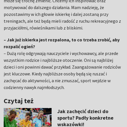
może się trochę zmienić. Chcemy ich inspirować oraz
motywować do dalszego działania. Mam nadzieję, że
pozostawimy w ich głowie iskierkę i dalej zostaną przy
treningach, ale też będą mieli radość z ruchu rekreacyjnego z
przyjaciółmi, rówieśnikami lub z bliskimi.
– Jak już iskierka jest rozpalona, to co trzeba zrobić, aby
rozpalić ogień?
– Dużą rolę odgrywają nauczyciele i wychowawcy, ale przede
wszystkim rodzice i najbliższe otoczenie. Oni są najbliżej
dzieci i oni powinni dawać przykład. Zaangażowanie rodziców
jest kluczowe. Kiedy najbliższe osoby będą się ruszać i
zachęcać do aktywności, a nie zmuszać, sport wejdzie w
codzienny nawyk najmłodszych.
Czytaj też
Jak zachęcić dzieci do
sportu? Padły konkretne
wskazówki!