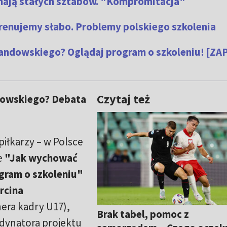
e mają stałych sztabów. "Kompromitacja"
enujemy słabo. Problemy polskiego szkolenia
dowskiego? Oglądaj program o szkoleniu! [ZAP
Czytaj też
owskiego? Debata
piłkarzy – w Polsce
e
"Jak wychować
ram o szkoleniu"
rcina
era kadry U17),
Brak tabel, pomoc z
dynatora projektu