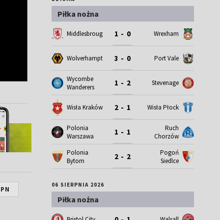
Piłka nożna
1 - 0
Middlesbrough
Wrexham
3 - 0
Wolverhampton
Port Vale
Wycombe
1 - 2
Stevenage
Wanderers
2 - 1
Wisła Kraków
Wisła Płock
Polonia
Ruch
1 - 1
Warszawa
Chorzów
Polonia
Pogoń
2 - 2
Bytom
Siedlce
06 SIERPNIA 2026
ZPN
Piłka nożna
0 - 1
Bristol City
Walsall