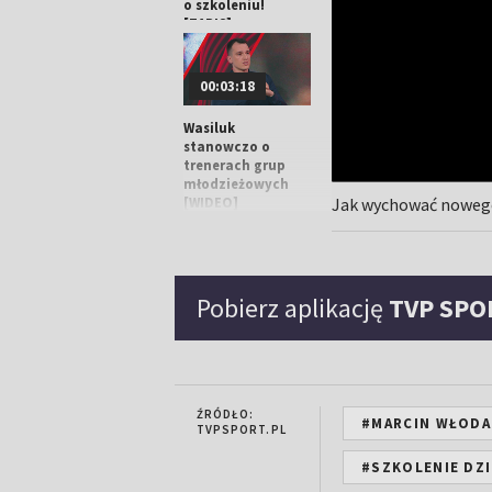
o szkoleniu!
[ZAPIS]
00:03:18
Wasiluk
stanowczo o
trenerach grup
młodzieżowych
[WIDEO]
Jak wychować nowego
00:01:48
Pobierz aplikację
TVP SPO
Marek Wasiluk o
braku etatów dla
trenerów PZPN: to
osłabianie
szkolenia
ŹRÓDŁO:
klubowego
#MARCIN WŁODA
TVPSPORT.PL
#SZKOLENIE DZI
00:01:56