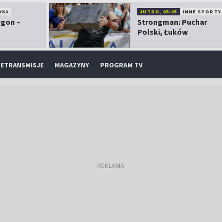
YKA
JUTRO, 05:45
INNE SPORTY
egon –
Strongman: Puchar
Polski, Łuków
ETRANSMISJE
MAGAZYNY
PROGRAM TV