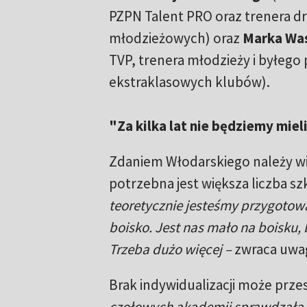
PZPN Talent PRO oraz trenera d
młodzieżowych) oraz
Marka Was
TVP, trenera młodzieży i byłego 
ekstraklasowych klubów).
"Za kilka lat nie będziemy mie
Zdaniem Włodarskiego należy wię
potrzebna jest większa liczba 
teoretycznie jesteśmy przygotowa
boisko. Jest nas mało na boisku,
Trzeba dużo więcej –
zwraca uwag
Brak indywidualizacji może prz
czołowych akademii sprawdzała, 