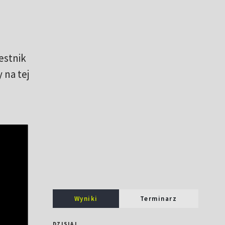
estnik
 na tej
Wyniki
Terminarz
DZISIAJ