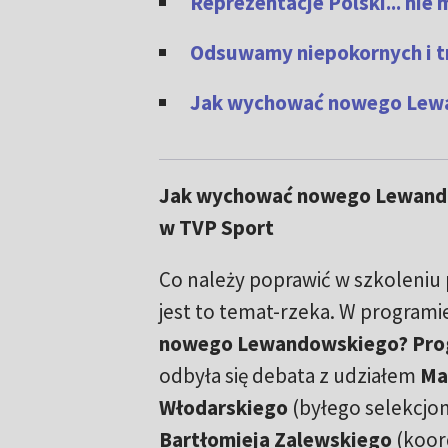
Reprezentacje Polski... ni
Odsuwamy niepokornych i tr
Jak wychować nowego Lewan
Jak wychować nowego Lewand
w TVP Sport
Co należy poprawić w szkoleniu 
jest to temat-rzeka. W programi
nowego Lewandowskiego? Prog
odbyła się debata z udziałem
Ma
Włodarskiego
(byłego selekcjon
Bartłomieja Zalewskiego
(koor