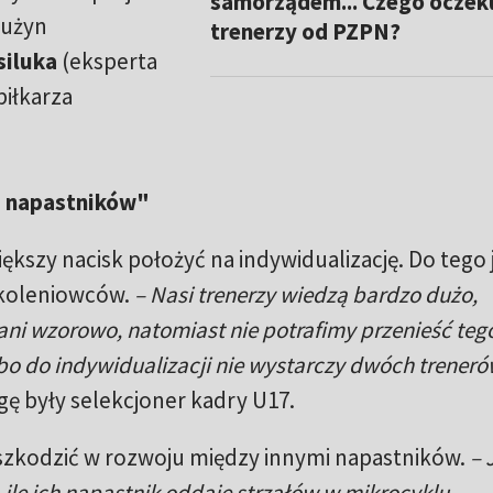
samorządem... Czego oczek
rużyn
trenerzy od PZPN?
iluka
(eksperta
piłkarza
li napastników"
kszy nacisk położyć na indywidualizację. Do tego
szkoleniowców.
– Nasi trenerzy wiedzą bardzo dużo,
ni wzorowo, natomiast nie potrafimy przenieść teg
 bo do indywidualizacji nie wystarczy dwóch treneró
ę były selekcjoner kadry U17.
eszkodzić w rozwoju między innymi napastników.
– 
ile ich napastnik oddaje strzałów w mikrocyklu