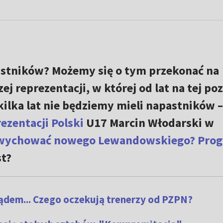
astników? Możemy się o tym przekonać na
j reprezentacji, w której od lat na tej poz
a kilka lat nie będziemy mieli napastników –
ezentacji Polski
U17 Marcin Włodarski w
wychować nowego Lewandowskiego? Prog
st?
ądem... Czego oczekują trenerzy od PZPN?