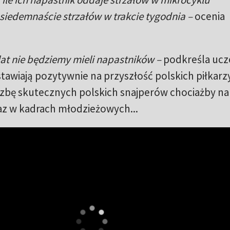
siedemnaście strzałów w trakcie tygodnia –
ocenia
 lat nie będziemy mieli napastników –
podkreśla ucz
stawiają pozytywnie na przyszłość polskich piłkarzy
liczbę skutecznych polskich snajperów chociażby na
az w kadrach młodzieżowych...