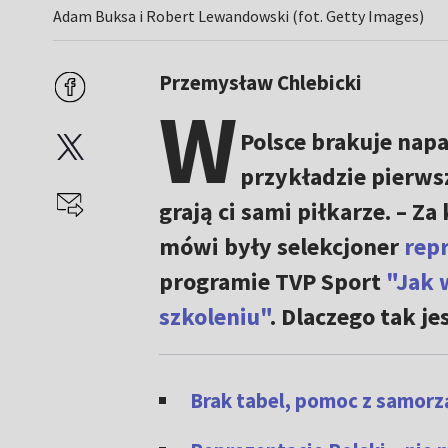
Adam Buksa i Robert Lewandowski (fot. Getty Images)
Przemysław Chlebicki
W
Polsce brakuje nap
przykładzie pierwsze
grają ci sami piłkarze. – Z
mówi były selekcjoner
repr
programie TVP Sport
"Jak 
szkoleniu"
. Dlaczego tak je
Brak tabel, pomoc z samorz