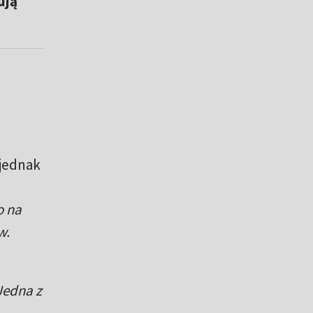
ują
 jednak
o na
w.
Jedna z