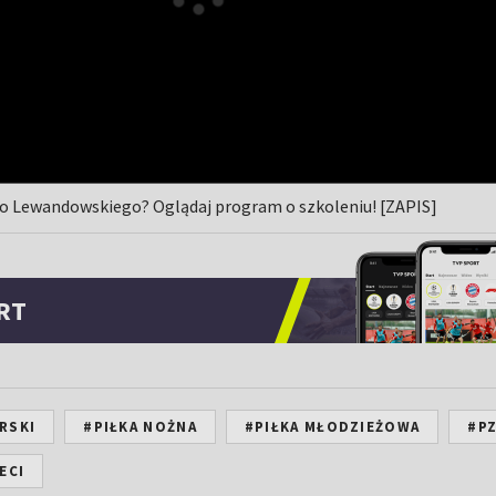
 Lewandowskiego? Oglądaj program o szkoleniu! [ZAPIS]
RT
RSKI
#PIŁKA NOŻNA
#PIŁKA MŁODZIEŻOWA
#P
ECI