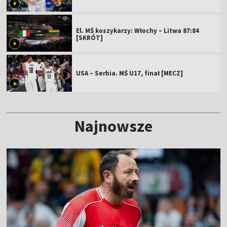
El. MŚ koszykarzy: Włochy – Litwa 87:84
[SKRÓT]
USA – Serbia. MŚ U17, finał [MECZ]
Najnowsze