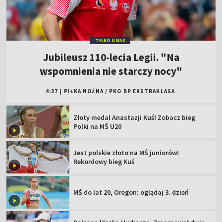
TYLKO U NAS
Jubileusz 110-lecia Legii. "Na
wspomnienia nie starczy nocy"
4:37
|
PIŁKA NOŻNA
/
PKO BP EKSTRAKLASA
Złoty medal Anastazji Kuś! Zobacz bieg
Polki na MŚ U20
Jest polskie złoto na MŚ juniorów!
Rekordowy bieg Kuś
MŚ do lat 20, Oregon: oglądaj 3. dzień