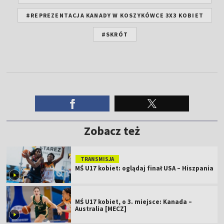
#REPREZENTACJA KANADY W KOSZYKÓWCE 3X3 KOBIET
#SKRÓT
Zobacz też
TRANSMISJA
MŚ U17 kobiet: oglądaj finał USA – Hiszpania
MŚ U17 kobiet, o 3. miejsce: Kanada –
Australia [MECZ]