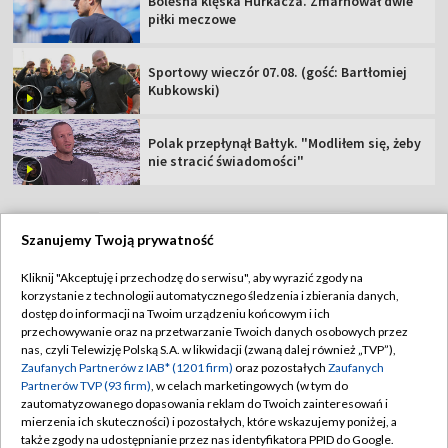
Bolesna klęska Hurkacza. Zmarnował dwie
piłki meczowe
Sportowy wieczór 07.08. (gość: Bartłomiej
Kubkowski)
Polak przepłynął Bałtyk. "Modliłem się, żeby
nie stracić świadomości"
Szanujemy Twoją prywatność
TVP
Kliknij "Akceptuję i przechodzę do serwisu", aby wyrazić zgody na
korzystanie z technologii automatycznego śledzenia i zbierania danych,
Abonament TVP
Regulamin TVP
dostęp do informacji na Twoim urządzeniu końcowym i ich
Polityka prywatności
Sklep TVP
przechowywanie oraz na przetwarzanie Twoich danych osobowych przez
nas, czyli Telewizję Polską S.A. w likwidacji (zwaną dalej również „TVP”),
Biuro Reklamy
Moje zgody
Zaufanych Partnerów z IAB* (1201 firm)
oraz pozostałych
Zaufanych
Partnerów TVP (93 firm)
, w celach marketingowych (w tym do
Oferta Handlowa
Biuro reklamy
zautomatyzowanego dopasowania reklam do Twoich zainteresowań i
mierzenia ich skuteczności) i pozostałych, które wskazujemy poniżej, a
Telegazeta ogłoszenia
Kontakt
także zgody na udostępnianie przez nas identyfikatora PPID do Google.