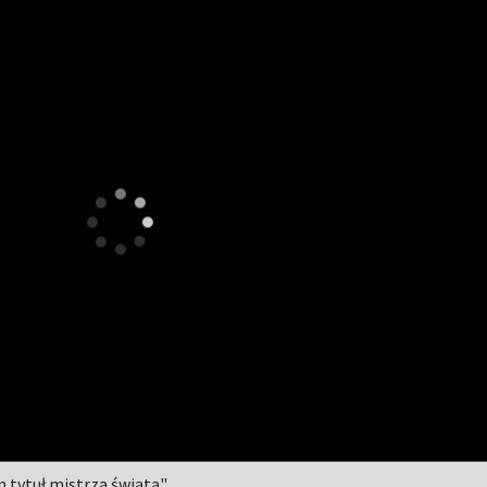
m tytuł mistrza świata"