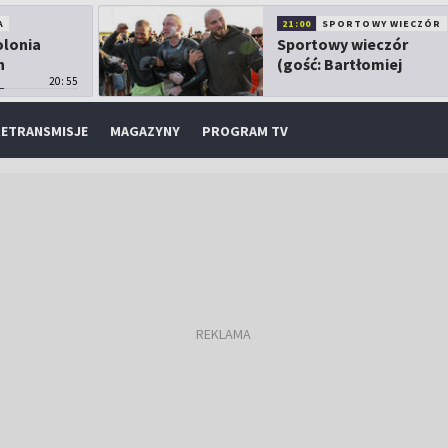
A
21:00
SPORTOWY WIECZÓR
olonia
Sportowy wieczór
h
(gość: Bartłomiej
20:55
Kubkowski)
ETRANSMISJE
MAGAZYNY
PROGRAM TV