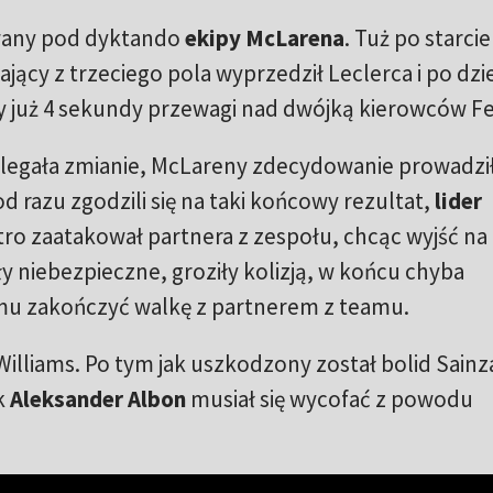
wany pod dyktando
ekipy McLarena
. Tuż po starci
jący z trzeciego pola wyprzedził Leclerca i po dzie
 już 4 sekundy przewagi nad dwójką kierowców Fer
ulegała zmianie, McLareny zdecydowanie prowadzi
od razu zgodzili się na taki końcowy rezultat,
lider
stro zaatakował partnera z zespołu, chcąc wyjść na
 niebezpieczne, groziły kolizją, w końcu chyba
mu zakończyć walkę z partnerem z teamu.
illiams. Po tym jak uszkodzony został bolid Sainz
k
Aleksander Albon
musiał się wycofać z powodu