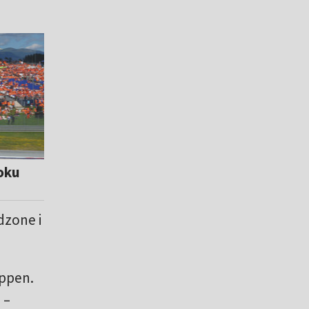
roku
dzone i
appen.
 –