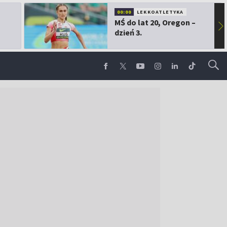
00:00
LEKKOATLETYKA
MŚ do lat 20, Oregon –
▶
dzień 3.