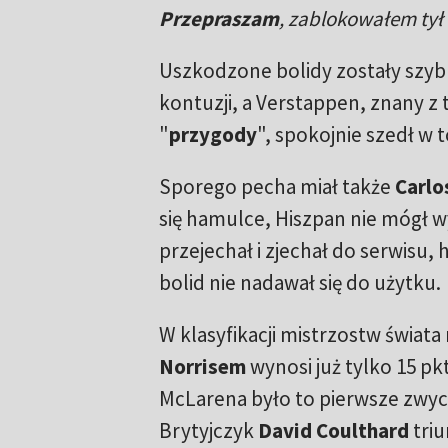
Przepraszam
, zablokowałem tył 
Uszkodzone bolidy zostały szybk
kontuzji, a Verstappen, znany z
"
przygody
", spokojnie szedł w
Sporego pecha miał także
Carlos
się hamulce, Hiszpan nie mógł w
przejechał i zjechał do serwisu,
bolid nie nadawał się do użytku.
W klasyfikacji mistrzostw świata
Norrisem
wynosi już tylko 15 pkt
McLarena było to pierwsze zwycię
Brytyjczyk
David Coulthard
triu