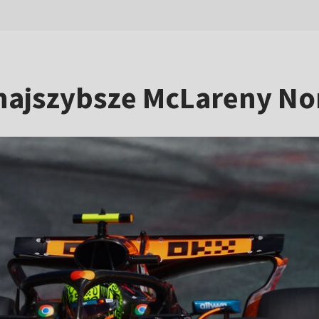
najszybsze McLareny Norr