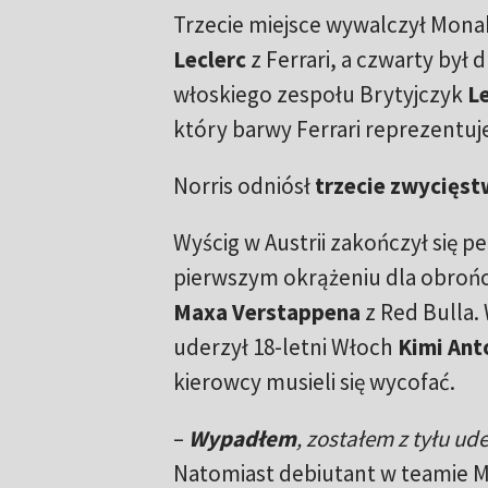
Trzecie miejsce wywalczył Mona
Leclerc
z Ferrari, a czwarty był 
włoskiego zespołu Brytyjczyk
L
który barwy Ferrari reprezentuj
Norris odniósł
trzecie zwycięs
Wyścig w Austrii zakończył się p
pierwszym okrążeniu dla obrońc
Maxa Verstappena
z Red Bulla. 
uderzył 18-letni Włoch
Kimi Ant
kierowcy musieli się wycofać.
–
Wypadłem
, zostałem z tyłu ude
Natomiast debiutant w teamie Mer