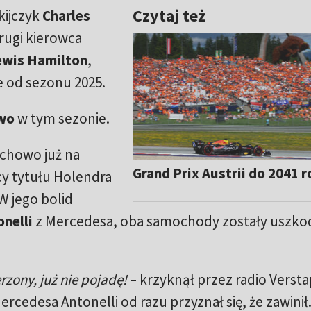
Czytaj też
kijczyk
Charles
drugi kierowca
ewis Hamilton
,
e od sezonu 2025.
two
w tym sezonie.
echowo już na
Grand Prix Austrii do 2041 
y tytułu Holendra
W jego bolid
onelli
z Mercedesa, oba samochody zostały uszko
rzony, już nie pojadę!
– krzyknął przez radio Verst
cedesa Antonelli od razu przyznał się, że zawinił.