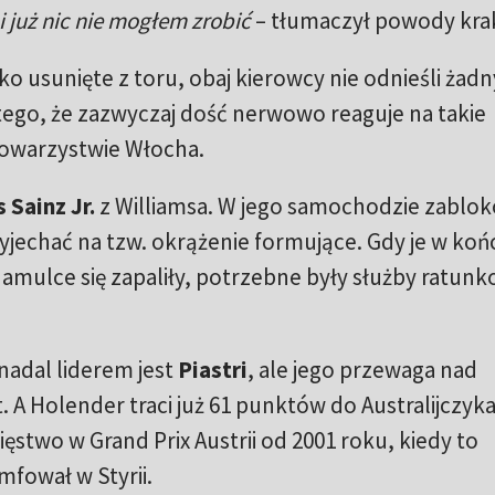
i już nic nie mogłem zrobić
– tłumaczył powody kra
o usunięte z toru, obaj kierowcy nie odnieśli żad
 tego, że zazwyczaj dość nerwowo reaguje na takie
 towarzystwie Włocha.
 Sainz Jr.
z Williamsa. W jego samochodzie zablo
yjechać na tzw. okrążenie formujące. Gdy je w koń
 hamulce się zapaliły, potrzebne były służby ratun
 nadal liderem jest
Piastri
, ale jego przewaga nad
. A Holender traci już 61 punktów do Australijczyka
stwo w Grand Prix Austrii od 2001 roku, kiedy to
mfował w Styrii.