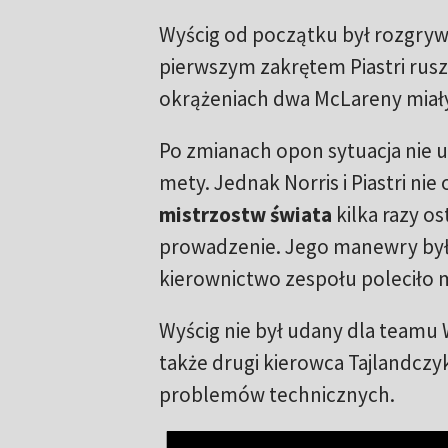
Wyścig od początku był rozgry
pierwszym zakrętem Piastri rusza
okrążeniach dwa McLareny miały
Po zmianach opon sytuacja nie 
mety. Jednak Norris i Piastri nie 
mistrzostw świata
kilka razy o
prowadzenie. Jego manewry były
kierownictwo zespołu poleciło 
Wyścig nie był udany dla teamu W
także drugi kierowca Tajlandczy
problemów technicznych.