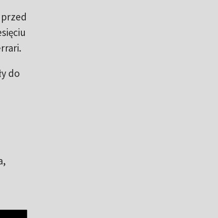
e przed
sięciu
rari.
ły do
a,