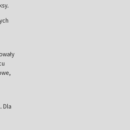
ksy.
nych
kowały
cu
kowe,
. Dla