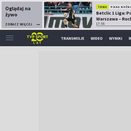
Oglądaj na
TRWA
PIŁKA NOŻN
Betclic 1 Liga: P
żywo
Warszawa – Ruc
Chorzów
17:55
ZOBACZ WIĘCEJ
TRANSMISJE
WIDEO
WYNIKI
R