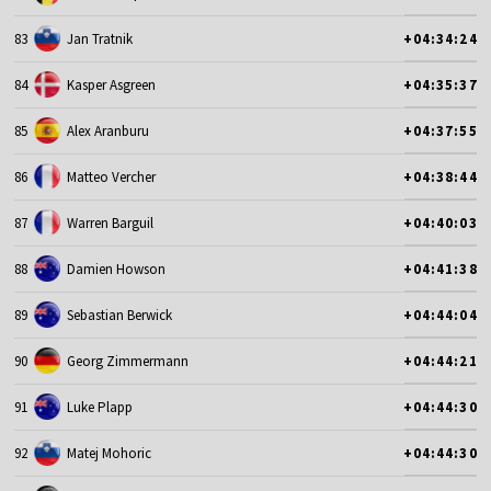
83
Jan Tratnik
+04:34:24
84
Kasper Asgreen
+04:35:37
85
Alex Aranburu
+04:37:55
86
Matteo Vercher
+04:38:44
87
Warren Barguil
+04:40:03
88
Damien Howson
+04:41:38
89
Sebastian Berwick
+04:44:04
90
Georg Zimmermann
+04:44:21
91
Luke Plapp
+04:44:30
92
Matej Mohoric
+04:44:30