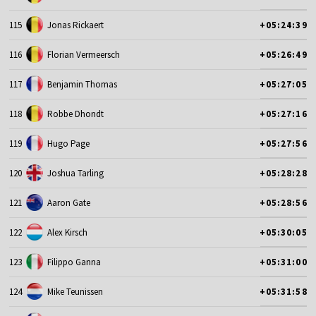
115
Jonas Rickaert
+05:24:39
116
Florian Vermeersch
+05:26:49
117
Benjamin Thomas
+05:27:05
118
Robbe Dhondt
+05:27:16
119
Hugo Page
+05:27:56
120
Joshua Tarling
+05:28:28
121
Aaron Gate
+05:28:56
122
Alex Kirsch
+05:30:05
123
Filippo Ganna
+05:31:00
124
Mike Teunissen
+05:31:58