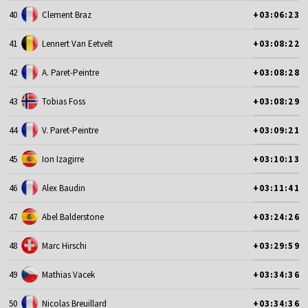
40
Clement Braz
+03:06:23
41
Lennert Van Eetvelt
+03:08:22
42
A. Paret-Peintre
+03:08:28
43
Tobias Foss
+03:08:29
44
V. Paret-Peintre
+03:09:21
45
Ion Izagirre
+03:10:13
46
Alex Baudin
+03:11:41
47
Abel Balderstone
+03:24:26
48
Marc Hirschi
+03:29:59
49
Mathias Vacek
+03:34:36
50
Nicolas Breuillard
+03:34:36