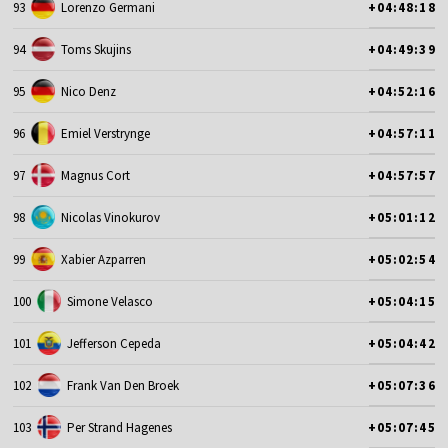
93
Lorenzo Germani
+04:48:18
94
Toms Skujins
+04:49:39
95
Nico Denz
+04:52:16
96
Emiel Verstrynge
+04:57:11
97
Magnus Cort
+04:57:57
98
Nicolas Vinokurov
+05:01:12
99
Xabier Azparren
+05:02:54
100
Simone Velasco
+05:04:15
101
Jefferson Cepeda
+05:04:42
102
Frank Van Den Broek
+05:07:36
103
Per Strand Hagenes
+05:07:45