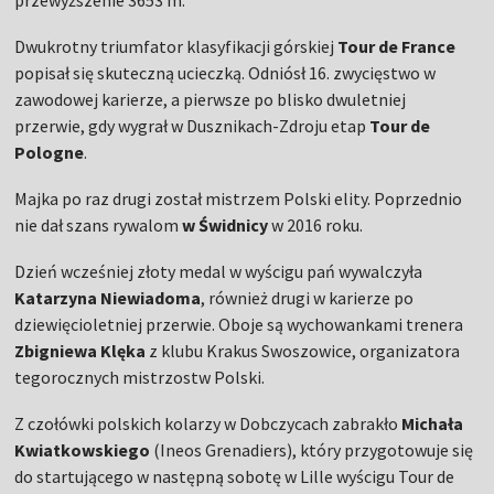
przewyższenie 3653 m.
Dwukrotny triumfator klasyfikacji górskiej
Tour de France
popisał się skuteczną ucieczką. Odniósł 16. zwycięstwo w
zawodowej karierze, a pierwsze po blisko dwuletniej
przerwie, gdy wygrał w Dusznikach-Zdroju etap
Tour de
Pologne
.
Majka po raz drugi został mistrzem Polski elity. Poprzednio
nie dał szans rywalom
w Świdnicy
w 2016 roku.
Dzień wcześniej złoty medal w wyścigu pań wywalczyła
Katarzyna Niewiadoma
, również drugi w karierze po
dziewięcioletniej przerwie. Oboje są wychowankami trenera
Zbigniewa Klęka
z klubu Krakus Swoszowice, organizatora
tegorocznych mistrzostw Polski.
Z czołówki polskich kolarzy w Dobczycach zabrakło
Michała
Kwiatkowskiego
(Ineos Grenadiers), który przygotowuje się
do startującego w następną sobotę w Lille wyścigu Tour de