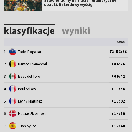
Szalone tłumy na trasie i dramatyczne
upadki. Rekordowy wyścig
klasyfikacje
wyniki
Czas
1
Tadej Pogacar
73:56:26
2
Remco Evenepoel
+06:26
3
Isaac del Toro
+09:42
4
Paul Seixas
+11:56
5
Lenny Martinez
+13:02
6
Mattias Skjelmose
+14:59
7
Juan Ayuso
+17:48