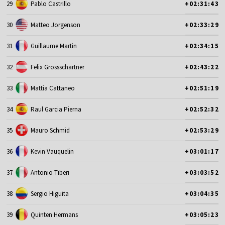
29
Pablo Castrillo
+02:31:43
30
Matteo Jorgenson
+02:33:29
31
Guillaume Martin
+02:34:15
32
Felix Grossschartner
+02:43:22
33
Mattia Cattaneo
+02:51:19
34
Raul Garcia Pierna
+02:52:32
35
Mauro Schmid
+02:53:29
36
Kevin Vauquelin
+03:01:17
37
Antonio Tiberi
+03:03:52
38
Sergio Higuita
+03:04:35
39
Quinten Hermans
+03:05:23