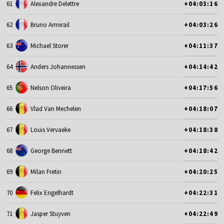
61
Alexandre Delettre
+04:03:16
62
Bruno Armirail
+04:03:26
63
Michael Storer
+04:11:37
64
Anders Johannessen
+04:14:42
65
Nelson Oliveira
+04:17:56
66
Vlad Van Mechelen
+04:18:07
67
Louis Vervaeke
+04:18:38
68
George Bennett
+04:18:42
69
Milan Fretin
+04:20:25
70
Felix Engelhardt
+04:22:31
71
Jasper Stuyven
+04:22:49