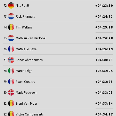
72
Nils Politt
+04:23:30
73
Rick Pluimers
+04:24:31
74
Tim Wellens
+04:25:28
75
Mathieu Van der Poel
+04:26:28
76
Mathis Le Berre
+04:26:49
77
Jonas Abrahamsen
+04:30:23
78
Marco Frigo
+04:32:04
79
Ewen Costiou
+04:32:23
80
Mads Pedersen
+04:33:05
81
Brent Van Moer
+04:33:14
82
Victor Campenaerts
+04:34:17