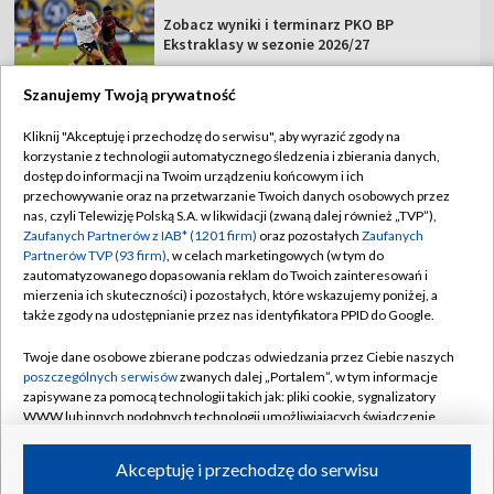
Zobacz wyniki i terminarz PKO BP
Ekstraklasy w sezonie 2026/27
Szanujemy Twoją prywatność
Kliknij "Akceptuję i przechodzę do serwisu", aby wyrazić zgody na
korzystanie z technologii automatycznego śledzenia i zbierania danych,
TVP
dostęp do informacji na Twoim urządzeniu końcowym i ich
Abonament TVP
Regulamin TVP
przechowywanie oraz na przetwarzanie Twoich danych osobowych przez
nas, czyli Telewizję Polską S.A. w likwidacji (zwaną dalej również „TVP”),
Polityka prywatności
Sklep TVP
Zaufanych Partnerów z IAB* (1201 firm)
oraz pozostałych
Zaufanych
Partnerów TVP (93 firm)
, w celach marketingowych (w tym do
Biuro Reklamy
Moje zgody
zautomatyzowanego dopasowania reklam do Twoich zainteresowań i
mierzenia ich skuteczności) i pozostałych, które wskazujemy poniżej, a
Oferta Handlowa
Biuro reklamy
także zgody na udostępnianie przez nas identyfikatora PPID do Google.
Telegazeta ogłoszenia
Kontakt
Twoje dane osobowe zbierane podczas odwiedzania przez Ciebie naszych
Emisja w TVP
poszczególnych serwisów
zwanych dalej „Portalem”, w tym informacje
zapisywane za pomocą technologii takich jak: pliki cookie, sygnalizatory
Kanały
Rada Programowa
WWW lub innych podobnych technologii umożliwiających świadczenie
dopasowanych i bezpiecznych usług, personalizację treści oraz reklam,
Ogłoszenia przetargowe
udostępnianie funkcji mediów społecznościowych oraz analizowanie
©2026 Telewizja Polska Spółka Akcyjna w likwidacji
Akceptuję i przechodzę do serwisu
ruchu w Internecie.
Akademia Telewizyjna