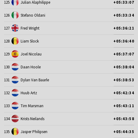
125
Julian Alaphilippe
+05:33:07
126
Stefano Oldani
+05:33:34
127
Fred Wright
+05:36:21
128
Liam Slock
+05:36:40
129
Joel Nicolau
+05:37:07
130
Daan Hoole
+05:38:04
131
Dylan Van Baarle
+05:38:53
132
Huub Artz
+05:42:34
133
Tim Marsman
+05:43:11
134
Krists Neilands
+05:43:58
135
Jasper Philipsen
+05:44:35