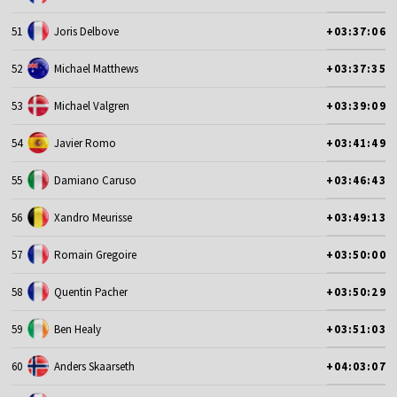
51
Joris Delbove
+03:37:06
52
Michael Matthews
+03:37:35
53
Michael Valgren
+03:39:09
54
Javier Romo
+03:41:49
55
Damiano Caruso
+03:46:43
56
Xandro Meurisse
+03:49:13
57
Romain Gregoire
+03:50:00
58
Quentin Pacher
+03:50:29
59
Ben Healy
+03:51:03
60
Anders Skaarseth
+04:03:07