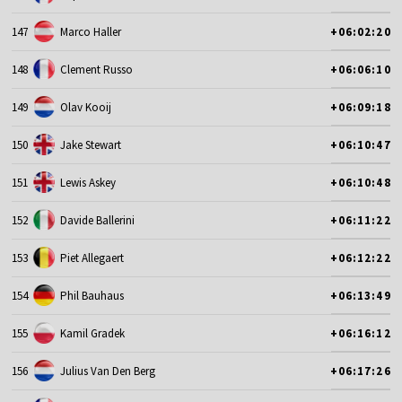
147
Marco Haller
+06:02:20
148
Clement Russo
+06:06:10
149
Olav Kooij
+06:09:18
150
Jake Stewart
+06:10:47
151
Lewis Askey
+06:10:48
152
Davide Ballerini
+06:11:22
153
Piet Allegaert
+06:12:22
154
Phil Bauhaus
+06:13:49
155
Kamil Gradek
+06:16:12
156
Julius Van Den Berg
+06:17:26