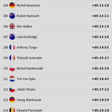
104
Michel Hessmann
+05:11:28
105
Robert Stannard
+05:13:12
106
Max Walker
+05:13:19
107
Luke Durbridge
+05:13:26
108
Anthony Turgis
+05:14:55
109
Thibault Guernalec
+05:15:27
110
Michal Kwiatkowski
+05:15:39
111
Tim Van Dijke
+05:16:43
112
Jakub Otruba
+05:17:23
113
Georg Steinhauser
+05:19:39
114
Edward Planckaert
+05:24:18