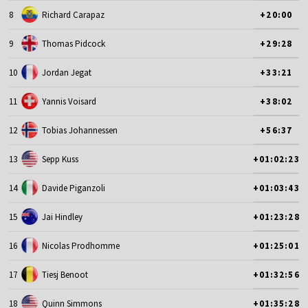
8
Richard Carapaz
+20:00
9
Thomas Pidcock
+29:28
10
Jordan Jegat
+33:21
11
Yannis Voisard
+38:02
12
Tobias Johannessen
+56:37
13
Sepp Kuss
+01:02:23
14
Davide Piganzoli
+01:03:43
15
Jai Hindley
+01:23:28
16
Nicolas Prodhomme
+01:25:01
17
Tiesj Benoot
+01:32:56
18
Quinn Simmons
+01:35:28