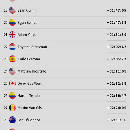
19
Sean Quinn
+01:47:05
20
Egan Bernal
+01:47:58
21
Adam Yates
+01:51:59
22
Thymen Arensman
+02:02:42
23
Carlos Verona
+02:05:22
24
Matthew Riccitello
+02:11:09
25
Derek Gee-West
+02:12:59
26
Harold Tejada
+02:19:47
27
Maxim Van Gils
+02:24:09
28
Ben O'Connor
+02:31:38