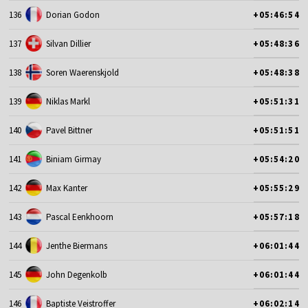
136
Dorian Godon
+05:46:54
137
Silvan Dillier
+05:48:36
138
Soren Waerenskjold
+05:48:38
139
Niklas Markl
+05:51:31
140
Pavel Bittner
+05:51:51
141
Biniam Girmay
+05:54:20
142
Max Kanter
+05:55:29
143
Pascal Eenkhoorn
+05:57:18
144
Jenthe Biermans
+06:01:44
145
John Degenkolb
+06:01:44
146
Baptiste Veistroffer
+06:02:14