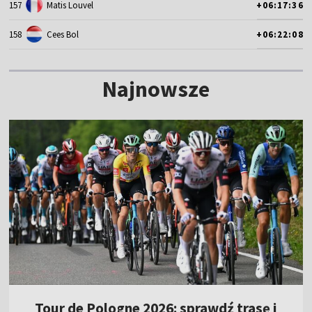
157
Matis Louvel
+06:17:36
158
Cees Bol
+06:22:08
Najnowsze
Tour de Pologne 2026: sprawdź trasę i