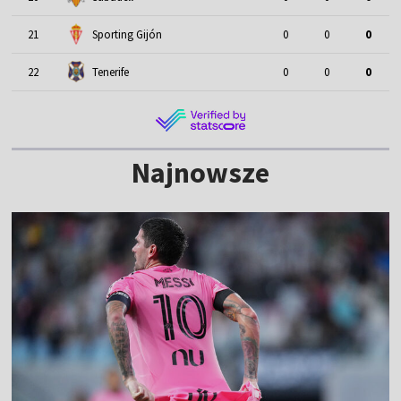
21
Sporting Gijón
0
0
0
22
Tenerife
0
0
0
Najnowsze