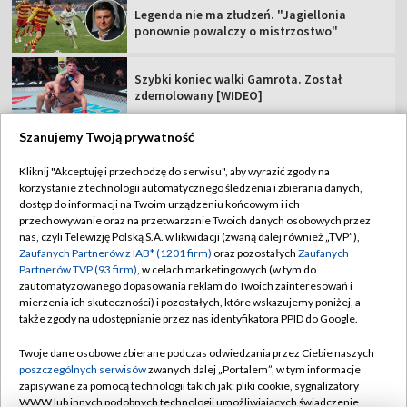
Legenda nie ma złudzeń. "Jagiellonia
ponownie powalczy o mistrzostwo"
Szybki koniec walki Gamrota. Został
zdemolowany [WIDEO]
Szanujemy Twoją prywatność
Kliknij "Akceptuję i przechodzę do serwisu", aby wyrazić zgody na
korzystanie z technologii automatycznego śledzenia i zbierania danych,
TVP
dostęp do informacji na Twoim urządzeniu końcowym i ich
Abonament TVP
Regulamin TVP
przechowywanie oraz na przetwarzanie Twoich danych osobowych przez
nas, czyli Telewizję Polską S.A. w likwidacji (zwaną dalej również „TVP”),
Polityka prywatności
Sklep TVP
Zaufanych Partnerów z IAB* (1201 firm)
oraz pozostałych
Zaufanych
Partnerów TVP (93 firm)
, w celach marketingowych (w tym do
Biuro Reklamy
Moje zgody
zautomatyzowanego dopasowania reklam do Twoich zainteresowań i
mierzenia ich skuteczności) i pozostałych, które wskazujemy poniżej, a
Oferta Handlowa
Biuro reklamy
także zgody na udostępnianie przez nas identyfikatora PPID do Google.
Telegazeta ogłoszenia
Kontakt
Twoje dane osobowe zbierane podczas odwiedzania przez Ciebie naszych
Emisja w TVP
poszczególnych serwisów
zwanych dalej „Portalem”, w tym informacje
zapisywane za pomocą technologii takich jak: pliki cookie, sygnalizatory
Kanały
Rada Programowa
WWW lub innych podobnych technologii umożliwiających świadczenie