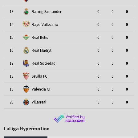
13
Racing Santander
0
0
0
14
Rayo Vallecano
0
0
0
15
Real Betis
0
0
0
16
Real Madryt
0
0
0
17
Real Sociedad
0
0
0
18
Sevilla FC
0
0
0
19
Valencia CF
0
0
0
20
Villarreal
0
0
0
LaLiga Hypermotion