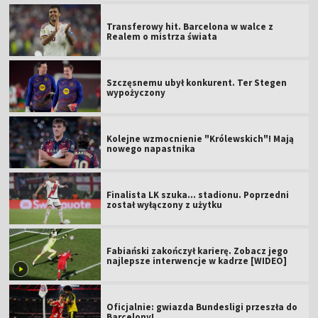
Transferowy hit. Barcelona w walce z
Realem o mistrza świata
Szczęsnemu ubył konkurent. Ter Stegen
wypożyczony
Kolejne wzmocnienie "Królewskich"! Mają
nowego napastnika
Finalista LK szuka... stadionu. Poprzedni
został wyłączony z użytku
Fabiański zakończył karierę. Zobacz jego
najlepsze interwencje w kadrze [WIDEO]
Oficjalnie: gwiazda Bundesligi przeszła do
Barcelony!