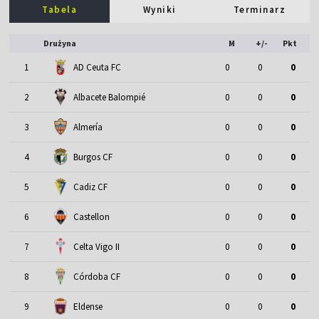
Tabela
Wyniki
Terminarz
Drużyna
M
+/-
Pkt
1
AD Ceuta FC
0
0
0
2
Albacete Balompié
0
0
0
3
Almería
0
0
0
4
Burgos CF
0
0
0
5
Cadiz CF
0
0
0
6
Castellon
0
0
0
7
Celta Vigo II
0
0
0
8
Córdoba CF
0
0
0
9
Eldense
0
0
0