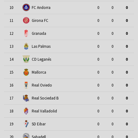
10
FC Andorra
0
0
0
11
Girona FC
0
0
0
12
Granada
0
0
0
13
Las Palmas
0
0
0
14
CD Leganés
0
0
0
15
Mallorca
0
0
0
16
Real Oviedo
0
0
0
17
Real Sociedad B
0
0
0
18
Real Valladolid
0
0
0
19
SD Eibar
0
0
0
20
Sabadell
0
0
0