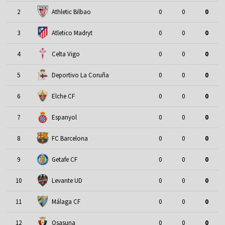
2
Athletic Bilbao
0
0
0
3
Atletico Madryt
0
0
0
4
Celta Vigo
0
0
0
5
Deportivo La Coruña
0
0
0
6
Elche CF
0
0
0
7
Espanyol
0
0
0
8
FC Barcelona
0
0
0
9
Getafe CF
0
0
0
10
Levante UD
0
0
0
11
Málaga CF
0
0
0
12
Osasuna
0
0
0