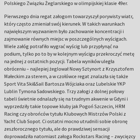
Polskiego Związku Żeglarskiego w olimpijskiej klasie 49er.
Pierwszego dnia regat załogom towarzyszył porywisty wiatr,
który często zmieniał swój kierunek. W takich warunkach
największym wyzwaniem było zachowanie koncentracji i
zajmowanie równych miejsc w poszczególnych wyścigach.
Wiele załóg potrafiło wygrać wyścig lub przypłynąć na
podium, tylko po to by w kolejnym wyścigu przekroczyć metę
na jednej z ostatnich pozycji. Tabela wyników uległa
obróceniu – najlepiej żeglował Nowy Sztynort z Krzysztofem
Małeckim za sterem, a w czołówce regat znalazła się także
Sport Vita Ski&Sail Bartosza Wójciaka oraz Lubelskie YKP
Lublin Tymona Sadowskiego. Trzy załogi z dolnej połowy
tabeli świetnie odnalazły się na trudnym akwenie w Gdyni i
wyprzedziły takie topowe kluby jak Pogoń Szczecin, HRM
Racing czy obrońców tytułu Klubowych Mistrzów Polski z
Yacht Club Sopot. Ci ostatni mocno utrudnili sobie obronę
zeszłorocznego tytułu, ale do prawdziwej sensacji
doprowadziła natomiast załoga Rockstars Racing – zwycięzcy