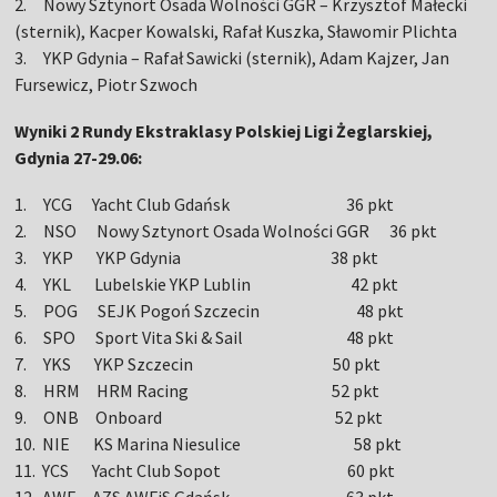
2. Nowy Sztynort Osada Wolności GGR – Krzysztof Małecki
(sternik), Kacper Kowalski, Rafał Kuszka, Sławomir Plichta
3. YKP Gdynia – Rafał Sawicki (sternik), Adam Kajzer, Jan
Fursewicz, Piotr Szwoch
Wyniki 2 Rundy Ekstraklasy Polskiej Ligi Żeglarskiej,
Gdynia 27-29.06:
1. YCG Yacht Club Gdańsk 36 pkt
2. NSO Nowy Sztynort Osada Wolności GGR 36 pkt
3. YKP YKP Gdynia 38 pkt
4. YKL Lubelskie YKP Lublin 42 pkt
5. POG SEJK Pogoń Szczecin 48 pkt
6. SPO Sport Vita Ski & Sail 48 pkt
7. YKS YKP Szczecin 50 pkt
8. HRM HRM Racing 52 pkt
9. ONB Onboard 52 pkt
10. NIE KS Marina Niesulice 58 pkt
11. YCS Yacht Club Sopot 60 pkt