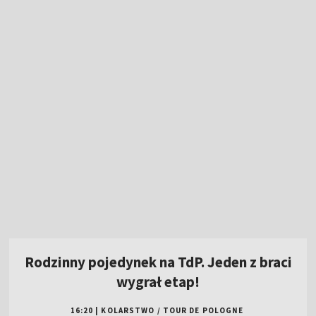
Rodzinny pojedynek na TdP. Jeden z braci
wygrał etap!
16:20
|
KOLARSTWO
/
TOUR DE POLOGNE
Rewanż Świątek za Roland Garros. "Jestem
ciekawa, co Iga zmieni"
Polska gospodarzem dwóch kolejnych
imprez siatkarskich!