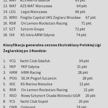
12. AWF AZS AWFiS Gdańsk 63 pkt
13. WAT AZS WAT Warszawa 64 pkt
14. LEG Legia Warszawa 66 pkt
15. WRO FingGo Capital UKS Żeglarz Wrocław 67 pkt
16. RSR On Lemon Rockstars Racing 71 pkt
17. SZT Sztorm Grupa 72 pkt
18. ISK KS Iskra AMW Gdynia 74 pkt
Klasyfikacja generalna sezonu Ekstraklasy Polskiej Ligi
Żeglarskiej po 2 Rundzie:
1. YCG Yacht Club Gdańsk 34 pkt
2. YKP YKP Gdynia 31 pkt
3. HRM HRM Racing 28 pkt
4. POG SEJK Pogoń Szczecin 28 pkt
5. NIE KS Marina Niesulice 22 pkt
6. RSR On Lemon Rockstars Racing 21 pkt
7. NSO Nowy Sztynort Osada Wolności GGR 20 pkt
8. YCS Yacht Club Sopot 20 pkt
9. ONB Onboard 19 pkt