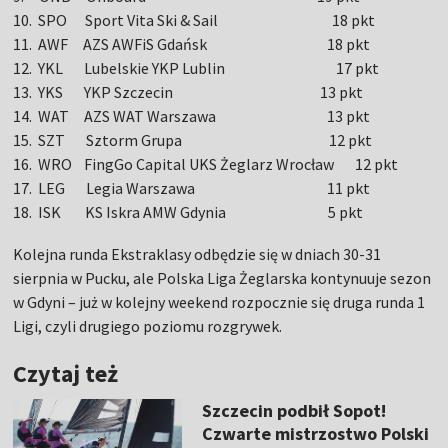
10. SPO Sport Vita Ski & Sail 18 pkt
11. AWF AZS AWFiS Gdańsk 18 pkt
12. YKL Lubelskie YKP Lublin 17 pkt
13. YKS YKP Szczecin 13 pkt
14. WAT AZS WAT Warszawa 13 pkt
15. SZT Sztorm Grupa 12 pkt
16. WRO FingGo Capital UKS Żeglarz Wrocław 12 pkt
17. LEG Legia Warszawa 11 pkt
18. ISK KS Iskra AMW Gdynia 5 pkt
Kolejna runda Ekstraklasy odbędzie się w dniach 30-31
sierpnia w Pucku, ale Polska Liga Żeglarska kontynuuje sezon
w Gdyni – już w kolejny weekend rozpocznie się druga runda 1
Ligi, czyli drugiego poziomu rozgrywek.
Czytaj też
Szczecin podbił Sopot!
Czwarte mistrzostwo Polski