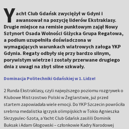
Y
acht Club Gdańsk zwyciężył w Gdyni i
awansował na pozycję liderów Ekstraklasy.
Drugie miejsce na remisie punktowym zajął Nowy
Sztynort Osada Wolności Giżycka Grupa Regatowa,
a podium uzupełniła doświadczona w
wymagających warunkach wiatrowych załoga YKP
Gdynia. Regaty odbyły się przy bardzo silnym,
porywistym wietrze i zostały przerwane drugiego
dnia z uwagi na zbyt silne szkwały.
Dominacja Politechniki Gdańskiej w 1. Lidze!
2 Runda Ekstraklasy, czyli najwyższego poziomu rozgrywek o
Klubowe Mistrzostwo Polski w Żeglarstwie, już przed
startem zapowiadała wiele emocji. Do YKP Szczecin powróciła
srebrna medalistka igrzysk olimpijskich w Tokio Agnieszka
Skrzypulec-Szota, a Yacht Club Gdańsk zasilili Dominik
Buksak i Adam Głogowski – członkowie Kadry Narodowej