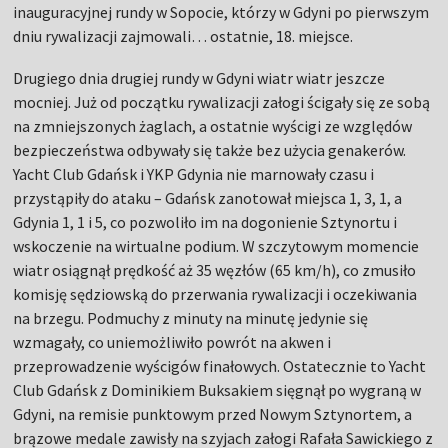
inauguracyjnej rundy w Sopocie, którzy w Gdyni po pierwszym
dniu rywalizacji zajmowali… ostatnie, 18. miejsce.
Drugiego dnia drugiej rundy w Gdyni wiatr wiatr jeszcze
mocniej. Już od początku rywalizacji załogi ścigały się ze sobą
na zmniejszonych żaglach, a ostatnie wyścigi ze względów
bezpieczeństwa odbywały się także bez użycia genakerów.
Yacht Club Gdańsk i YKP Gdynia nie marnowały czasu i
przystąpiły do ataku – Gdańsk zanotował miejsca 1, 3, 1, a
Gdynia 1, 1 i 5, co pozwoliło im na dogonienie Sztynortu i
wskoczenie na wirtualne podium. W szczytowym momencie
wiatr osiągnął prędkość aż 35 węzłów (65 km/h), co zmusiło
komisję sędziowską do przerwania rywalizacji i oczekiwania
na brzegu. Podmuchy z minuty na minutę jedynie się
wzmagały, co uniemożliwiło powrót na akwen i
przeprowadzenie wyścigów finałowych. Ostatecznie to Yacht
Club Gdańsk z Dominikiem Buksakiem sięgnął po wygraną w
Gdyni, na remisie punktowym przed Nowym Sztynortem, a
brązowe medale zawisły na szyjach załogi Rafała Sawickiego z