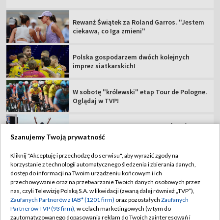
W sobotę "królewski" etap Tour de Pologne.
Oglądaj w TVP!
Popis Polki na najsłynniejszej górze świata!
Jest liderką TdF
Tour de Pologne 2026: 5. etap [SKRÓT]
Rajdowe Samochodowe MP – 82. Rajd Polski
[RELACJA]
Szanujemy Twoją prywatność
Kliknij "Akceptuję i przechodzę do serwisu", aby wyrazić zgody na
korzystanie z technologii automatycznego śledzenia i zbierania danych,
TVP
dostęp do informacji na Twoim urządzeniu końcowym i ich
Abonament TVP
Regulamin TVP
przechowywanie oraz na przetwarzanie Twoich danych osobowych przez
nas, czyli Telewizję Polską S.A. w likwidacji (zwaną dalej również „TVP”),
Polityka prywatności
Sklep TVP
Zaufanych Partnerów z IAB* (1201 firm)
oraz pozostałych
Zaufanych
Partnerów TVP (93 firm)
, w celach marketingowych (w tym do
Biuro Reklamy
Moje zgody
zautomatyzowanego dopasowania reklam do Twoich zainteresowań i