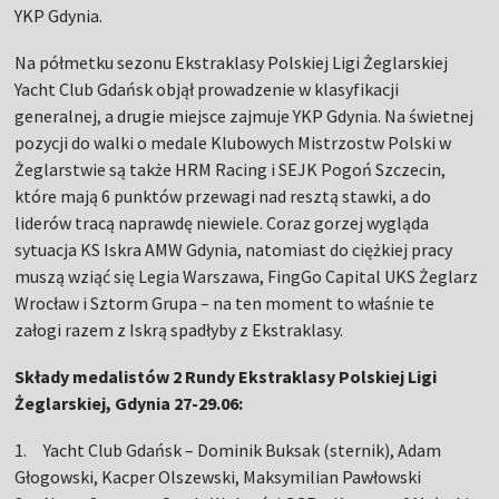
YKP Gdynia.
Na półmetku sezonu Ekstraklasy Polskiej Ligi Żeglarskiej
Yacht Club Gdańsk objął prowadzenie w klasyfikacji
generalnej, a drugie miejsce zajmuje YKP Gdynia. Na świetnej
pozycji do walki o medale Klubowych Mistrzostw Polski w
Żeglarstwie są także HRM Racing i SEJK Pogoń Szczecin,
które mają 6 punktów przewagi nad resztą stawki, a do
liderów tracą naprawdę niewiele. Coraz gorzej wygląda
sytuacja KS Iskra AMW Gdynia, natomiast do ciężkiej pracy
muszą wziąć się Legia Warszawa, FingGo Capital UKS Żeglarz
Wrocław i Sztorm Grupa – na ten moment to właśnie te
załogi razem z Iskrą spadłyby z Ekstraklasy.
Składy medalistów 2 Rundy Ekstraklasy Polskiej Ligi
Żeglarskiej, Gdynia 27-29.06:
1. Yacht Club Gdańsk – Dominik Buksak (sternik), Adam
Głogowski, Kacper Olszewski, Maksymilian Pawłowski