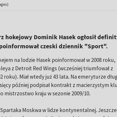
ages)
rz hokejowy Dominik Hasek ogłosił defini
 poinformował czeski dziennik "Sport".
okejem na lodzie Hasek poinformował w 2008 roku,
eya z Detroit Red Wings (wcześniej triumfował z
roku). Miał wtedy już 43 lata. Na emeryturze dług
sięcy później podpisał kontrakt z macierzystym k
po mistrzostwo kraju w sezonie 2009/10.
 Spartaka Moskwa w lidze kontynentalnej. Jeszcze