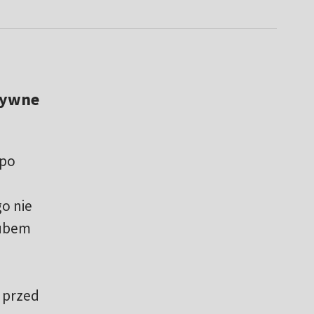
tywne
 po
o nie
lubem
 przed