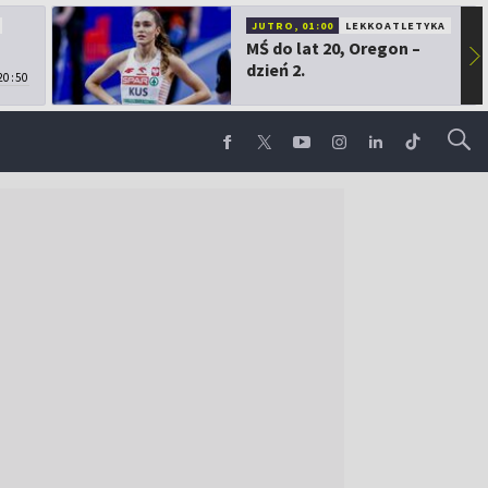
JUTRO, 01:00
LEKKOATLETYKA
MŚ do lat 20, Oregon –
▶
dzień 2.
20:50