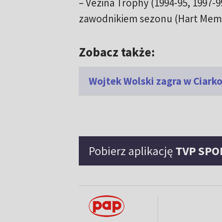
– Vezina Trophy (1994-95, 1997-
zawodnikiem sezonu (Hart Memor
Zobacz także:
Wojtek Wolski zagra w Ciark
Pobierz aplikację
TVP SPO