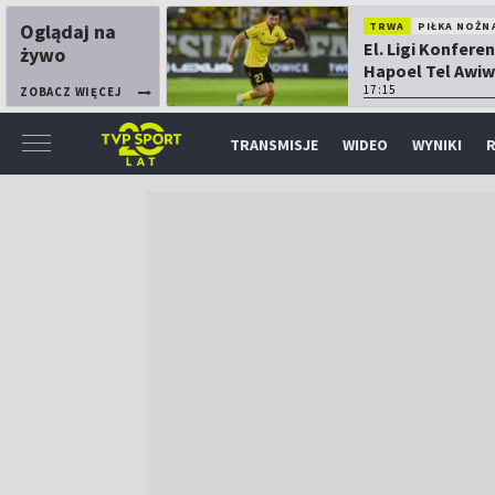
Oglądaj na
TRWA
PIŁKA NOŻN
El. Ligi Konferen
żywo
Hapoel Tel Awiw
Katowice
17:15
ZOBACZ WIĘCEJ
TRANSMISJE
WIDEO
WYNIKI
R