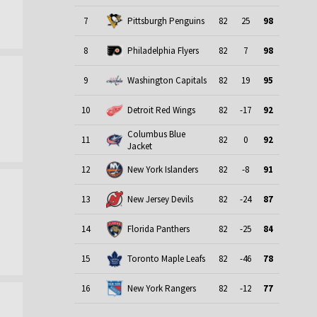
7
Pittsburgh Penguins
82
25
98
8
Philadelphia Flyers
82
7
98
9
Washington Capitals
82
19
95
10
Detroit Red Wings
82
-17
92
Columbus Blue
11
82
0
92
Jacket
12
New York Islanders
82
-8
91
13
New Jersey Devils
82
-24
87
14
Florida Panthers
82
-25
84
15
Toronto Maple Leafs
82
-46
78
16
New York Rangers
82
-12
77