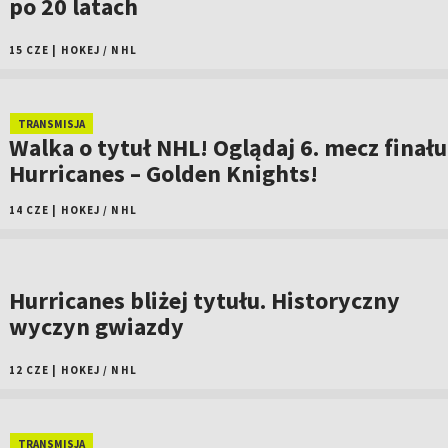
po 20 latach
15 CZE
|
HOKEJ
/
NHL
TRANSMISJA
Walka o tytuł NHL! Oglądaj 6. mecz finału
Hurricanes – Golden Knights!
14 CZE
|
HOKEJ
/
NHL
Hurricanes bliżej tytułu. Historyczny
wyczyn gwiazdy
12 CZE
|
HOKEJ
/
NHL
TRANSMISJA