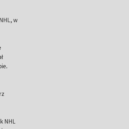
 NHL, w
e
ał
ie.
rz
ek NHL