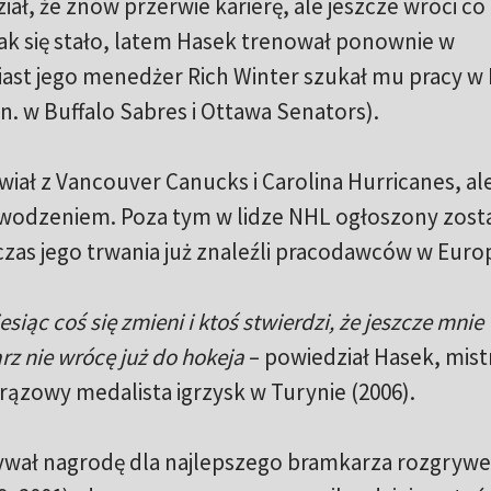
, że znów przerwie karierę, ale jeszcze wróci co
tak się stało, latem Hasek trenował ponownie w
ast jego menedżer Rich Winter szukał mu pracy w
.in. w Buffalo Sabres i Ottawa Senators).
ał z Vancouver Canucks i Carolina Hurricanes, al
powodzeniem. Poza tym w lidze NHL ogłoszony zost
czas jego trwania już znaleźli pracodawców w Europ
siąc coś się zmieni i ktoś stwierdzi, że jeszcze mnie
rz nie wrócę już do hokeja
– powiedział Hasek, mist
 brązowy medalista igrzysk w Turynie (2006).
mywał nagrodę dla najlepszego bramkarza rozgryw