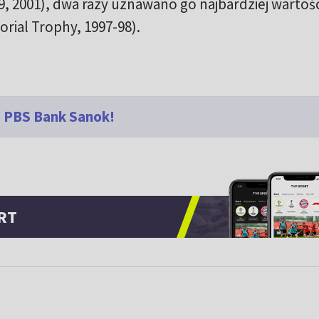
99, 2001), dwa razy uznawano go najbardziej warto
ial Trophy, 1997-98).
o PBS Bank Sanok!
RT