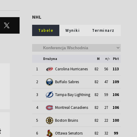
NHL
Tabele
Wyniki
Terminarz
Drużyna
M
+/-
Pkt
1
Carolina Hurricanes
82
56
113
2
Buffalo Sabres
82
47
109
3
Tampa Bay Lightning
82
59
106
4
Montreal Canadiens
82
27
106
5
Boston Bruins
82
22
100
ł
6
Ottawa Senators
82
32
99