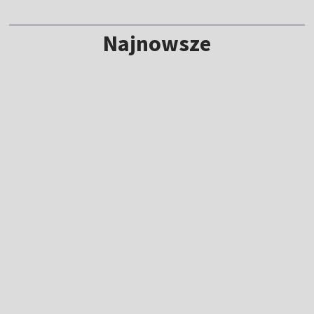
Najnowsze
Pokaz siły Anastazji Kuś. Pewny awans do
finału mistrzostw świata U20 [WIDEO]
8:09
|
LEKKOATLETYKA