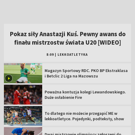
Magazyn Sportowy RDC. PKO BP Ekstraklasa
i Betclic 2 Liga na Mazowszu
Poważna kontuzja kolegi Lewandowskiego.
Duże osłabienie Fire
To dlatego nie możecie przegapić ME w
lekkoatletyce. Pojedynki, podteksty, show
Dwaj mistrzowie olimpijscy zgłoszeni do
Diamentowej Ligi na Śląsku. I Polak
Argentyna się wyłamała. Oficjalne poparcie
dla Infantino
Hurkacz zagra w 3. rundzie w Montealu. Z
kim i kiedy mecz?