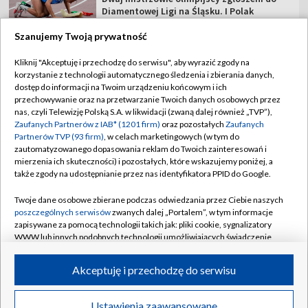
Szanujemy Twoją prywatność
TVP
Kliknij "Akceptuję i przechodzę do serwisu", aby wyrazić zgody na
korzystanie z technologii automatycznego śledzenia i zbierania danych,
Abonament TVP
Regulamin TVP
dostęp do informacji na Twoim urządzeniu końcowym i ich
Polityka prywatności
Sklep TVP
przechowywanie oraz na przetwarzanie Twoich danych osobowych przez
nas, czyli Telewizję Polską S.A. w likwidacji (zwaną dalej również „TVP”),
Biuro Reklamy
Moje zgody
Zaufanych Partnerów z IAB* (1201 firm)
oraz pozostałych
Zaufanych
Partnerów TVP (93 firm)
, w celach marketingowych (w tym do
Oferta Handlowa
Biuro reklamy
zautomatyzowanego dopasowania reklam do Twoich zainteresowań i
mierzenia ich skuteczności) i pozostałych, które wskazujemy poniżej, a
Telegazeta ogłoszenia
Kontakt
także zgody na udostępnianie przez nas identyfikatora PPID do Google.
Emisja w TVP
Twoje dane osobowe zbierane podczas odwiedzania przez Ciebie naszych
Kanały
Rada Programowa
poszczególnych serwisów
zwanych dalej „Portalem”, w tym informacje
zapisywane za pomocą technologii takich jak: pliki cookie, sygnalizatory
Ogłoszenia przetargowe
WWW lub innych podobnych technologii umożliwiających świadczenie
©2026 Telewizja Polska Spółka Akcyjna w likwidacji
dopasowanych i bezpiecznych usług, personalizację treści oraz reklam,
Akademia Telewizyjna
udostępnianie funkcji mediów społecznościowych oraz analizowanie
Akceptuję i przechodzę do serwisu
Informacje o nadawcy
ruchu w Internecie.
Centrum informacji TVP
Twoje dane osobowe zbierane podczas odwiedzania przez Ciebie
Ustawienia zaawansowane