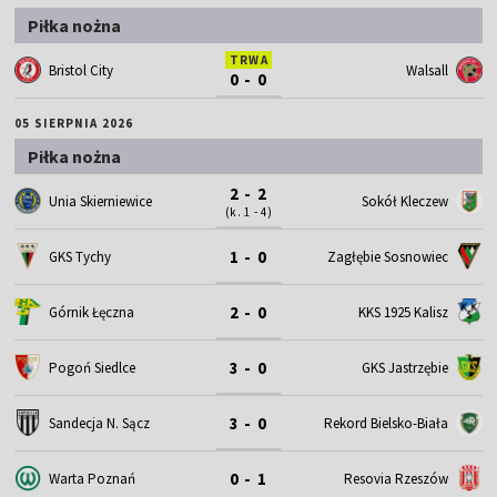
Piłka nożna
TRWA
Bristol City
Walsall
0 - 0
05 SIERPNIA 2026
Piłka nożna
2 - 2
Unia Skierniewice
Sokół Kleczew
(k. 1 - 4)
1 - 0
GKS Tychy
Zagłębie Sosnowiec
2 - 0
Górnik Łęczna
KKS 1925 Kalisz
3 - 0
Pogoń Siedlce
GKS Jastrzębie
3 - 0
Sandecja N. Sącz
Rekord Bielsko-Biała
0 - 1
Warta Poznań
Resovia Rzeszów