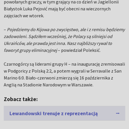
powołanych graczy, w tym grający na co dzień w Jagiellonii
Białystok Luka Pejović mają być obecni na wieczornych
zajęciach we wtorek.
–
Pojedziemy do Kijowa po zwycięstwo, ale i z remisu będziemy
zadowoleni. Sądziłem wcześniej, że Polacy są silniejsi od
Ukraińców, ale prawda jest inna. Nasz najbliższy rywal to
faworyt grupy eliminacyjnej
– powiedział Poleksić.
Czarnogórcy są liderami grupy H – na inaugurację zremisowali
w Podgoricy z Polską 2:2, a potem wygrali w Serravalle z San
Marino 6:0. Biało-czerwoni zmierzą się 16 października z
Anglią na Stadionie Narodowym w Warszawie.
Zobacz także:
Lewandowski trenuje z reprezentacją