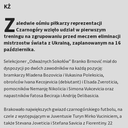
KŻ
Z
aledwie ośmiu piłkarzy reprezentacji
Czarnogóry wzięło udział w pierwszym
treningu na zgrupowaniu przed meczem eliminacji
mistrzostw świata z Ukrainą, zaplanowanym na 16
października.
Selekcjoner „Odważnych Sokołów” Branko Brnović miał do
dyspozycji po dwóch zawodników na każdą pozycję:
bramkarzy Mladena Bozovicia i Vukasina Poleksicia,
obrońców Ivana Kecojevicia (debiutant) i Elsada Zveroticia,
pomocników Nemanję Nikolicia i Simona Vukcevicia oraz
napastników Fatosa Beciraja i Andriję Delibasicia.
Brakowało największych gwiazd czarnogórskiego futbolu, na
czele z występującym w Juventusie Turyn Mirko Vuciniciem, a
także Stevana Joveticia i Stefana Savicia z Fiorentiny. 22