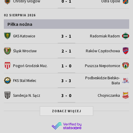
0 - 1
Chrobry Głogów
Odra Opole
02 SIERPNIA 2026
Piłka nożna
3 - 1
GKS Katowice
Radomiak Radom
2 - 1
Śląsk Wrocław
Raków Częstochowa
1 - 0
Pogoń Grodzisk Maz.
Puszcza Niepołomice
Podbeskidzie Bielsko-
3 - 3
FKS Stal Mielec
Biała
3 - 0
Sandecja N. Sącz
Chojniczanka
ZOBACZ WIĘCEJ