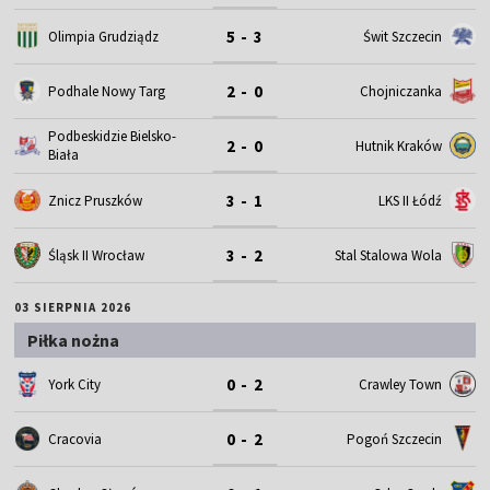
5 - 3
Olimpia Grudziądz
Świt Szczecin
2 - 0
Podhale Nowy Targ
Chojniczanka
Podbeskidzie Bielsko-
2 - 0
Hutnik Kraków
Biała
3 - 1
Znicz Pruszków
LKS II Łódź
3 - 2
Śląsk II Wrocław
Stal Stalowa Wola
03 SIERPNIA 2026
Piłka nożna
0 - 2
York City
Crawley Town
0 - 2
Cracovia
Pogoń Szczecin