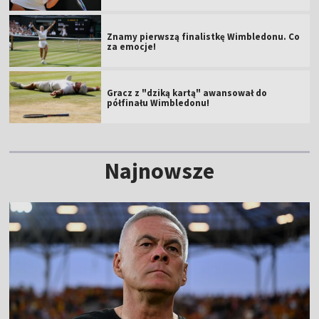
Znamy pierwszą finalistkę Wimbledonu. Co
za emocje!
Gracz z "dziką kartą" awansował do
półfinału Wimbledonu!
Najnowsze