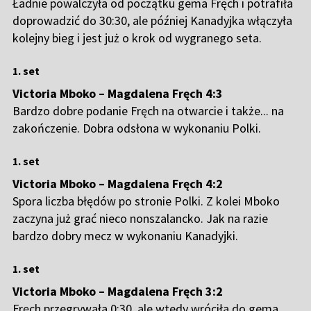
Ładnie powalczyła od początku gema Fręch i potrafiła
doprowadzić do 30:30, ale później Kanadyjka włączyła
kolejny bieg i jest już o krok od wygranego seta.
1. set
Victoria Mboko – Magdalena Fręch 4:3
Bardzo dobre podanie Fręch na otwarcie i także... na
zakończenie. Dobra odsłona w wykonaniu Polki.
1. set
Victoria Mboko – Magdalena Fręch 4:2
Spora liczba błędów po stronie Polki. Z kolei Mboko
zaczyna już grać nieco nonszalancko. Jak na razie
bardzo dobry mecz w wykonaniu Kanadyjki.
1. set
Victoria Mboko – Magdalena Fręch 3:2
Fręch przegrywała 0:30, ale wtedy wróciła do gema