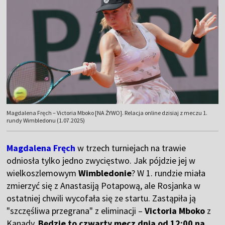
Magdalena Fręch – Victoria Mboko [NA ŻYWO]. Relacja online dzisiaj z meczu 1.
rundy Wimbledonu (1.07.2025)
Magdalena Fręch
w trzech turniejach na trawie
odniosła tylko jedno zwycięstwo. Jak pójdzie jej w
wielkoszlemowym
Wimbledonie
? W 1. rundzie miała
zmierzyć się z Anastasiją Potapową, ale Rosjanka w
ostatniej chwili wycofała się ze startu. Zastąpiła ją
"szczęśliwa przegrana" z eliminacji –
Victoria Mboko
z
Kanady.
Będzie to czwarty mecz dnia od 12:00 na