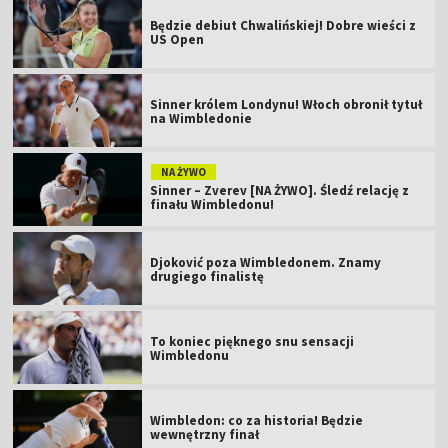
Będzie debiut Chwalińskiej! Dobre wieści z
US Open
Sinner królem Londynu! Włoch obronił tytuł
na Wimbledonie
NA ŻYWO
Sinner – Zverev [NA ŻYWO]. Śledź relację z
finału Wimbledonu!
Djoković poza Wimbledonem. Znamy
drugiego finalistę
To koniec pięknego snu sensacji
Wimbledonu
Wimbledon: co za historia! Będzie
wewnętrzny finał