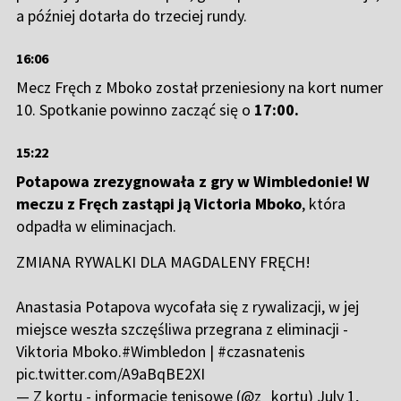
a później dotarła do trzeciej rundy.
16:06
Mecz Fręch z Mboko został przeniesiony na kort numer
10. Spotkanie powinno zacząć się o
17:00.
15:22
Potapowa zrezygnowała z gry w Wimbledonie! W
meczu z Fręch zastąpi ją Victoria Mboko
, która
odpadła w eliminacjach.
ZMIANA RYWALKI DLA MAGDALENY FRĘCH!
Anastasia Potapova wycofała się z rywalizacji, w jej
miejsce weszła szczęśliwa przegrana z eliminacji -
Viktoria Mboko.
#Wimbledon
|
#czasnatenis
pic.twitter.com/A9aBqBE2XI
— Z kortu - informacje tenisowe (@z_kortu)
July 1,