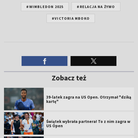
#WIMBLEDON 2025
#RELACJA NA ŻYWO
#VICTORIA MBOKO
Zobacz też
39-latek zagra na US Open. Otrzymał "dziką
kartę"
Świątek wybrała partnera! To z nim zagra w
US Open