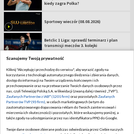
kiedy zagra Polka?
Sportowy wieczór (08.08.2026)
Betclic 1 Liga: sprawdź terminarz i plan
transmisji meczów 3. kolejki
Szanujemy Twoją prywatność
Kliknij "Akceptuję i przechodzę do serwisu", aby wyrazić zgody na
korzystanie z technologii automatycznego śledzenia i zbierania danych,
TVP
dostęp do informacji na Twoim urządzeniu końcowym i ich
przechowywanie oraz na przetwarzanie Twoich danych osobowych przez
Abonament TVP
Regulamin TVP
nas, czyli Telewizję Polską S.A. w likwidacji (zwaną dalej również „TVP”),
Polityka prywatności
Sklep TVP
Zaufanych Partnerów z IAB* (1201 firm)
oraz pozostałych
Zaufanych
Partnerów TVP (93 firm)
, w celach marketingowych (w tym do
Biuro Reklamy
Moje zgody
zautomatyzowanego dopasowania reklam do Twoich zainteresowań i
mierzenia ich skuteczności) i pozostałych, które wskazujemy poniżej, a
Oferta Handlowa
Biuro reklamy
także zgody na udostępnianie przez nas identyfikatora PPID do Google.
Telegazeta ogłoszenia
Kontakt
Twoje dane osobowe zbierane podczas odwiedzania przez Ciebie naszych