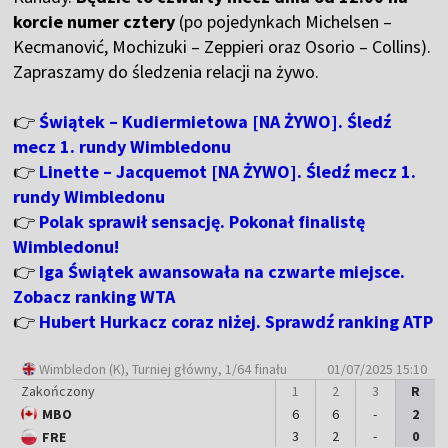
korcie numer cztery
(po pojedynkach Michelsen –
Kecmanović, Mochizuki – Zeppieri oraz Osorio – Collins).
Zapraszamy do śledzenia relacji na żywo.
👉
Świątek – Kudiermietowa [NA ŻYWO]. Śledź
mecz 1. rundy Wimbledonu
👉
Linette – Jacquemot [NA ŻYWO]. Śledź mecz 1.
rundy Wimbledonu
👉
Polak sprawił sensację. Pokonał finalistę
Wimbledonu!
👉
Iga Świątek awansowała na czwarte miejsce.
Zobacz ranking WTA
👉
Hubert Hurkacz coraz niżej. Sprawdź ranking ATP
Wimbledon (K)
, Turniej główny, 1/64 finału
01/07/2025 15:10
Zakończony
1
2
3
R
MBO
6
6
-
2
Mecz zakończony
3
2
-
0
FRE
2
0
: