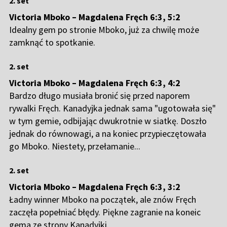
2. set
Victoria Mboko – Magdalena Fręch 6:3, 5
:2
Idealny gem po stronie Mboko, już za chwilę może
zamknąć to spotkanie.
2. set
Victoria Mboko – Magdalena Fręch 6:3, 4
:2
Bardzo długo musiała bronić się przed naporem
rywalki Fręch. Kanadyjka jednak sama "ugotowała się"
w tym gemie, odbijając dwukrotnie w siatkę. Doszło
jednak do równowagi, a na koniec przypieczętowała
go Mboko. Niestety, przełamanie...
2. set
Victoria Mboko – Magdalena Fręch 6:3, 3
:2
Ładny winner Mboko na początek, ale znów Fręch
zaczęła popełniać błędy. Piękne zagranie na koneic
gema ze strony Kanadyjki.