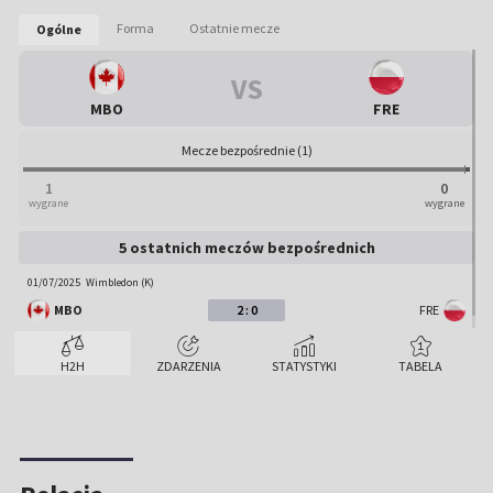
-
-
-
-
:
:
Forma
Ostatnie mecze
Ogólne
MBO
FRE
VS
MBO
FRE
Mecze bezpośrednie (1)
1
0
wygrane
wygrane
5 ostatnich meczów bezpośrednich
01/07/2025
Wimbledon (K)
MBO
2 : 0
FRE
H2H
ZDARZENIA
STATYSTYKI
TABELA