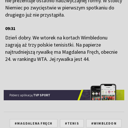
nie prezentuje ostatnio nadzwyczajnej formy. W stolicy
Niemiec po zwycięstwie w pierwszym spotkaniu do
drugiego już nie przystąpiła.
09:31
Dzień dobry. We wtorek na kortach Wimbledonu
zagrają aż trzy polskie tenisistki. Na papierze
najtrudniejszą rywalkę ma Magdalena Fręch, obecnie
24. w rankingu WTA. Jej rywalka jest 44.
Pobierz aplikację
TVP SPORT
#MAGDALENA FRĘCH
#TENIS
#WIMBLEDON