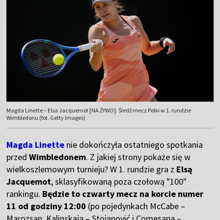
Magda Linette – Elsa Jacquemot [NA ŻYWO]. Śledź mecz Polki w 1. rundzie
Wimbledonu (fot. Getty Images)
Magda Linette
nie dokończyła ostatniego spotkania
przed
Wimbledonem
. Z jakiej strony pokaże się w
wielkoszlemowym turnieju? W 1. rundzie gra z
Elsą
Jacquemot
, sklasyfikowaną poza czołową "100"
rankingu.
Będzie to czwarty mecz na korcie numer
11 od godziny 12:00
(po pojedynkach McCabe –
Marozsan, Kalinskaja – Stojanović i Comesana –