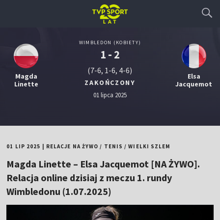
WIMBLEDON (KOBIETY)
1 - 2
(7-6, 1-6, 4-6)
Magda
Elsa
ZAKOŃCZONY
Linette
Jacquemot
01 lipca 2025
01 LIP 2025
|
RELACJE NA ŻYWO
/
TENIS
/
WIELKI SZLEM
Magda Linette – Elsa Jacquemot [NA ŻYWO].
Relacja online dzisiaj z meczu 1. rundy
Wimbledonu (1.07.2025)