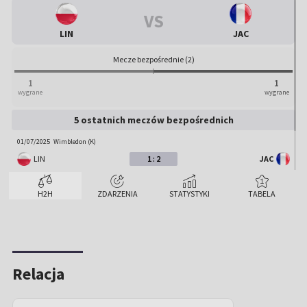
VS
LIN
JAC
Mecze bezpośrednie (2)
1
1
wygrane
wygrane
5 ostatnich meczów bezpośrednich
01/07/2025
Wimbledon (K)
LIN
1 : 2
JAC
15/04/2024
Rouen (K)
H2H
ZDARZENIA
STATYSTYKI
TABELA
LIN
2 : 0
JAC
Relacja