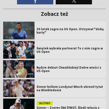
Zobacz też
39-latek zagra na US Open. Otrzymał "dziką
kartę"
Świątek wybrała partnera! To z nim zagra w
US Open
Będzie debiut Chwalińskiej! Dobre wieści z
US Open
Sinner królem Londynu! Włoch obronił tytuł
na Wimbledonie
NA ŻYWO
Sinner – Zverev [NA ŻYWO]. Śledź relację z