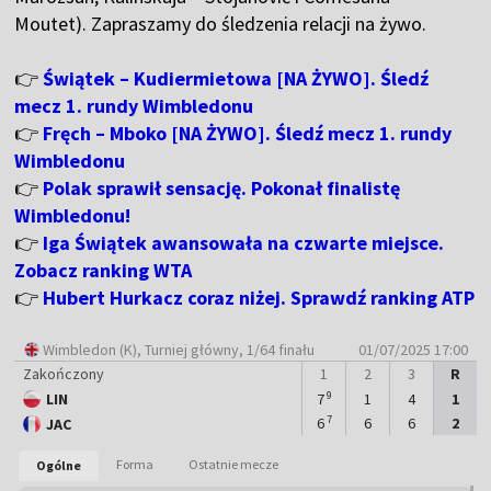
Moutet). Zapraszamy do śledzenia relacji na żywo.
👉
Świątek – Kudiermietowa [NA ŻYWO]. Śledź
mecz 1. rundy Wimbledonu
👉
Fręch – Mboko [NA ŻYWO]. Śledź mecz 1. rundy
Wimbledonu
👉
Polak sprawił sensację. Pokonał finalistę
Wimbledonu!
👉
Iga Świątek awansowała na czwarte miejsce.
Zobacz ranking WTA
👉
Hubert Hurkacz coraz niżej. Sprawdź ranking ATP
Wimbledon (K)
, Turniej główny, 1/64 finału
01/07/2025 17:00
Zakończony
1
2
3
R
9
LIN
7
1
4
1
Mecz zakończony
7
6
6
6
2
JAC
1
2
:
-
-
-
-
:
:
Forma
Ostatnie mecze
Ogólne
LIN
JAC