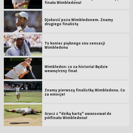
finału Wimbledonu!
Djoković poza Wimbledonem. Znamy
drugiego finalistę
To koniec pięknego snu sensacji
Wimbledonu
Wimbledon: co za historia! Będzie
wewnętrzny finał
Znamy pierwszą finalistkę Wimbledonu. Co
za emocje!
Gracz z "dziką kartą" awansował do
półfinału Wimbledonu!