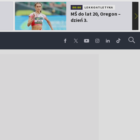
00:00
LEKKOATLETYKA
MŚ do lat 20, Oregon –
▶
dzień 3.