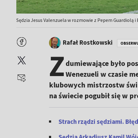
Sędzia Jesus Valenzuela w rozmowie z Pepem Guardiolą i B
Rafał Rostkowski
OBSERW
Z
dumiewające było pos
Wenezueli w czasie m
klubowych mistrzostw świa
na świecie pogubił się w pr
Strach rządzi sędziami. Błę
Sędzia Arkadiusz Kamil Wój