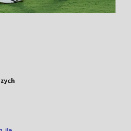
szych
, ile