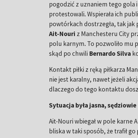
pogodzić z uznaniem tego gola i
protestowali. Wspierała ich publ
powtórkach dostrzegła, tak jak 
Ait-Nouri
z Manchesteru City prz
polu karnym. To pozwoliło mu 
skąd po chwili
Bernardo Silva
ko
Kontakt piłki z ręką piłkarza M
nie jest karalny, nawet jeżeli akcj
dlaczego do tego kontaktu dosz
Sytuacja była jasna, sędziowie 
Ait-Nouri wbiegał w pole karne Al
bliska w taki sposób, że trafił go