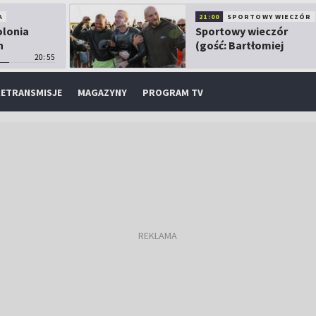
A
21:00
SPORTOWY WIECZÓR
olonia
Sportowy wieczór
h
(gość: Bartłomiej
20:55
Kubkowski)
ETRANSMISJE
MAGAZYNY
PROGRAM TV