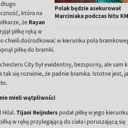
 długo
Polak będzie asekurował
iczność, która na
Marciniaka podczas hitu K
piłkarze, że
Rayan
yjął piłkę ręką w
po chwili dośrodkować w kierunku pola bramkowe
pnął piłkę do bramki.
anchesteru City był ewidentny, bezsporny, ale sam 
a tak się rozwinie, że padnie bramka. Istotne jest, ja
ło.
nie mieli wątpliwości
 Hilal.
Tijani Reijnders
podał piłkę w jego kierunku
 piłkę w rękę przylegającą do ciała i poruszającą się