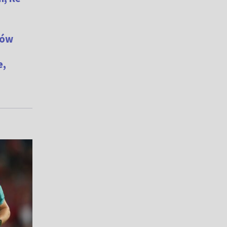
iów
e,