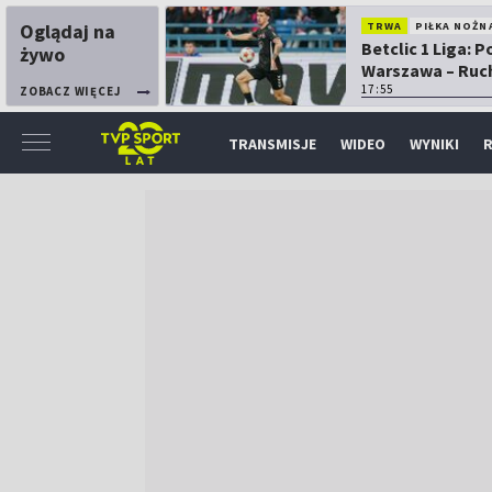
Oglądaj na
TRWA
PIŁKA NOŻN
Betclic 1 Liga: P
żywo
Warszawa – Ruc
Chorzów
17:55
ZOBACZ WIĘCEJ
TRANSMISJE
WIDEO
WYNIKI
R