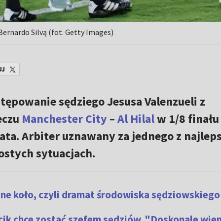
ernardo Silvą (fot. Getty Images)
UJ
tępowanie sędziego Jesusa Valenzueli z
eczu
Manchester City
–
Al Hilal
w 1/8 finału
ta. Arbiter uznawany za jednego z najlep
ostych sytuacjach.
dne koło, czyli dramat środowiska sędziowskiego
cik chce zostać szefem sędziów. "Doskonale wiem