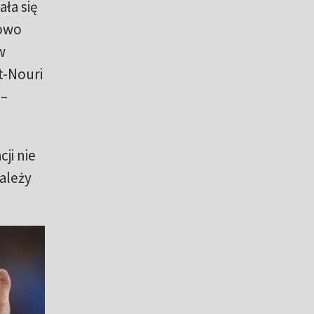
ła się
kowo
w
it-Nouri
 –
ji nie
ależy