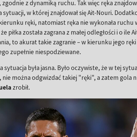
zgodnie z dynamiką ruchu. Tak więc ręka znajdowa
dla sytuacji, w której znajdował się Ait-Nouri. Dodat
 w kierunku ręki, natomiast ręka nie wykonała ruchu 
 że piłka została zagrana z małej odległości i o ile A
ia, to akurat takie zagranie – w kierunku jego ręki
iego zupełnie niespodziewane.
ytuacja była jasna. Było oczywiste, że w tej sytuac
 nie można odgwizdać takiej "ręki", a zatem gola n
uela
zrobił.