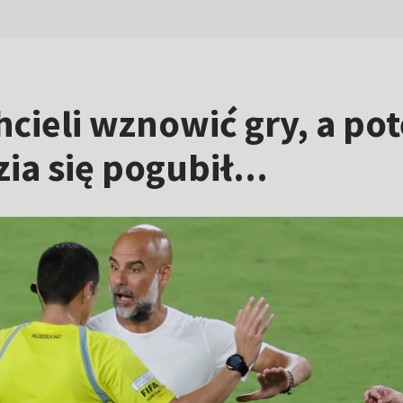
 chcieli wznowić gry, a p
ia się pogubił...