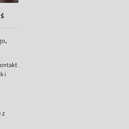
MŚ
go,
kontakt
k i
 z