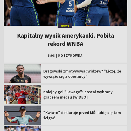
NOWE
Kapitalny wynik Amerykanki. Pobiła
rekord WNBA
6:08
|
KOSZYKÓWKA
Drągowski zmotywował Widzew? "Liczę, że
wywiąże się z obietnicy"
Kolejny gol "Lewego"! Został wybrany
graczem meczu [WIDEO]
"Kwiato" deklaruje przed MŚ: lubię się tam
ścigać