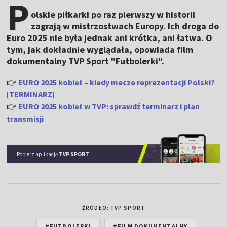
P
olskie piłkarki po raz pierwszy w historii
zagrają w mistrzostwach Europy. Ich droga do
Euro 2025 nie była jednak ani krótka, ani łatwa. O
tym, jak dokładnie wyglądała, opowiada film
dokumentalny TVP Sport "Futbolerki".
👉
EURO 2025 kobiet – kiedy mecze reprezentacji Polski?
[TERMINARZ]
👉
EURO 2025 kobiet w TVP: sprawdź terminarz i plan
transmisji
Pobierz aplikację
TVP SPORT
ŹRÓDŁO: TVP SPORT
#FUTBOLERKI
#FILM DOKUMENTALNY