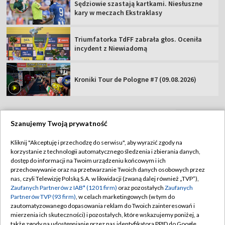
Sędziowie szastają kartkami. Niesłuszne
kary w meczach Ekstraklasy
Triumfatorka TdFF zabrała głos. Oceniła
incydent z Niewiadomą
Kroniki Tour de Pologne #7 (09.08.2026)
Szanujemy Twoją prywatność
TVP
Kliknij "Akceptuję i przechodzę do serwisu", aby wyrazić zgody na
korzystanie z technologii automatycznego śledzenia i zbierania danych,
Abonament TVP
Regulamin TVP
dostęp do informacji na Twoim urządzeniu końcowym i ich
Polityka prywatności
Sklep TVP
przechowywanie oraz na przetwarzanie Twoich danych osobowych przez
nas, czyli Telewizję Polską S.A. w likwidacji (zwaną dalej również „TVP”),
Biuro Reklamy
Moje zgody
Zaufanych Partnerów z IAB* (1201 firm)
oraz pozostałych
Zaufanych
Partnerów TVP (93 firm)
, w celach marketingowych (w tym do
Oferta Handlowa
Biuro reklamy
zautomatyzowanego dopasowania reklam do Twoich zainteresowań i
mierzenia ich skuteczności) i pozostałych, które wskazujemy poniżej, a
Telegazeta ogłoszenia
Kontakt
także zgody na udostępnianie przez nas identyfikatora PPID do Google.