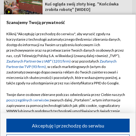
Kuś ogląda swój złoty bieg. "Końcówka
zrobiła robotę" [WIDEO]
Szanujemy Twoją prywatność
Kliknij "Akceptuję i przechodzę do serwisu", aby wyrazić zgody na
korzystanie z technologii automatycznego śledzenia i zbierania danych,
TVP
dostęp do informacji na Twoim urządzeniu końcowym i ich
przechowywanie oraz na przetwarzanie Twoich danych osobowych przez
Abonament TVP
Regulamin TVP
nas, czyli Telewizję Polską S.A. w likwidacji (zwaną dalej również „TVP”),
Polityka prywatności
Sklep TVP
Zaufanych Partnerów z IAB* (1201 firm)
oraz pozostałych
Zaufanych
Partnerów TVP (93 firm)
, w celach marketingowych (w tym do
Biuro Reklamy
Moje zgody
zautomatyzowanego dopasowania reklam do Twoich zainteresowań i
mierzenia ich skuteczności) i pozostałych, które wskazujemy poniżej, a
Oferta Handlowa
Biuro reklamy
także zgody na udostępnianie przez nas identyfikatora PPID do Google.
Telegazeta ogłoszenia
Kontakt
Twoje dane osobowe zbierane podczas odwiedzania przez Ciebie naszych
Emisja w TVP
poszczególnych serwisów
zwanych dalej „Portalem”, w tym informacje
zapisywane za pomocą technologii takich jak: pliki cookie, sygnalizatory
Kanały
Rada Programowa
WWW lub innych podobnych technologii umożliwiających świadczenie
dopasowanych i bezpiecznych usług, personalizację treści oraz reklam,
Ogłoszenia przetargowe
udostępnianie funkcji mediów społecznościowych oraz analizowanie
©2026 Telewizja Polska Spółka Akcyjna w likwidacji
Akceptuję i przechodzę do serwisu
ruchu w Internecie.
Akademia Telewizyjna