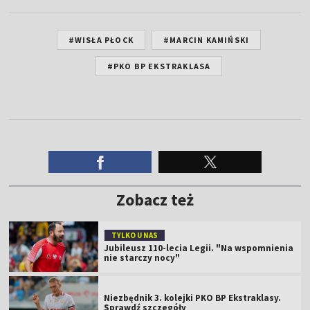
#WISŁA PŁOCK
#MARCIN KAMIŃSKI
#PKO BP EKSTRAKLASA
Zobacz też
TYLKO U NAS
Jubileusz 110-lecia Legii. "Na wspomnienia
nie starczy nocy"
Niezbędnik 3. kolejki PKO BP Ekstraklasy.
Sprawdź szczegóły