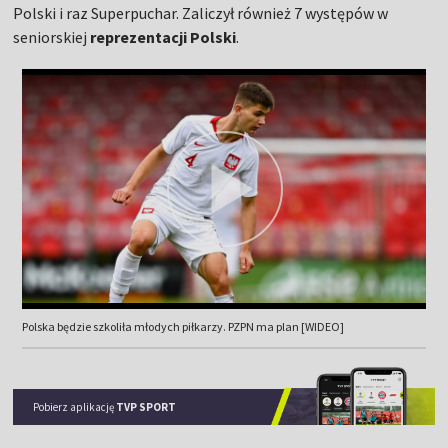
Polski i raz Superpuchar. Zaliczył również 7 występów w
seniorskiej
reprezentacji Polski
.
Polska będzie szkoliła młodych piłkarzy. PZPN ma plan [WIDEO]
Pobierz aplikację
TVP SPORT