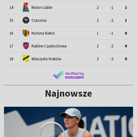
Motor Lublin
14
2
-1
1
15
Cracovia
2
-2
1
16
Korona Kielce
1
-1
0
17
Raków Częstochowa
2
-2
0
18
Wieczysta Kraków
2
-2
0
Najnowsze