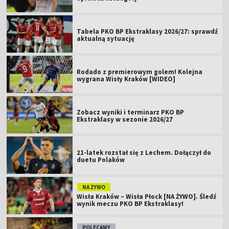
Tabela PKO BP Ekstraklasy 2026/27: sprawdź
aktualną sytuację
Rodado z premierowym golem! Kolejna
wygrana Wisły Kraków [WIDEO]
Zobacz wyniki i terminarz PKO BP
Ekstraklasy w sezonie 2026/27
21-latek rozstał się z Lechem. Dołączył do
duetu Polaków
NA ŻYWO
Wisła Kraków – Wisła Płock [NA ŻYWO]. Śledź
wynik meczu PKO BP Ekstraklasy!
POLECAMY