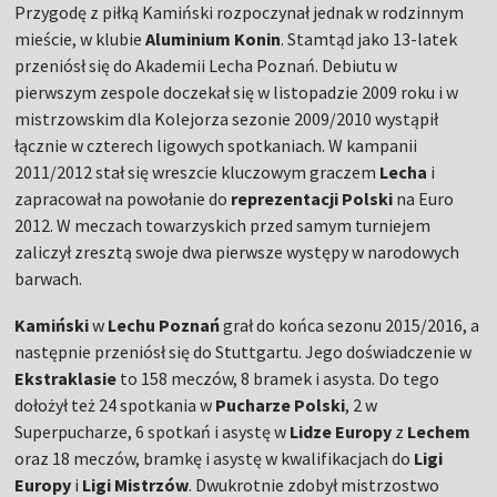
Przygodę z piłką Kamiński rozpoczynał jednak w rodzinnym
mieście, w klubie
Aluminium Konin
. Stamtąd jako 13-latek
przeniósł się do Akademii Lecha Poznań. Debiutu w
pierwszym zespole doczekał się w listopadzie 2009 roku i w
mistrzowskim dla Kolejorza sezonie 2009/2010 wystąpił
łącznie w czterech ligowych spotkaniach. W kampanii
2011/2012 stał się wreszcie kluczowym graczem
Lecha
i
zapracował na powołanie do
reprezentacji Polski
na Euro
2012. W meczach towarzyskich przed samym turniejem
zaliczył zresztą swoje dwa pierwsze występy w narodowych
barwach.
Kamiński
w
Lechu Poznań
grał do końca sezonu 2015/2016, a
następnie przeniósł się do Stuttgartu. Jego doświadczenie w
Ekstraklasie
to 158 meczów, 8 bramek i asysta. Do tego
dołożył też 24 spotkania w
Pucharze Polski
, 2 w
Superpucharze, 6 spotkań i asystę w
Lidze Europy
z
Lechem
oraz 18 meczów, bramkę i asystę w kwalifikacjach do
Ligi
Europy
i
Ligi Mistrzów
. Dwukrotnie zdobył mistrzostwo