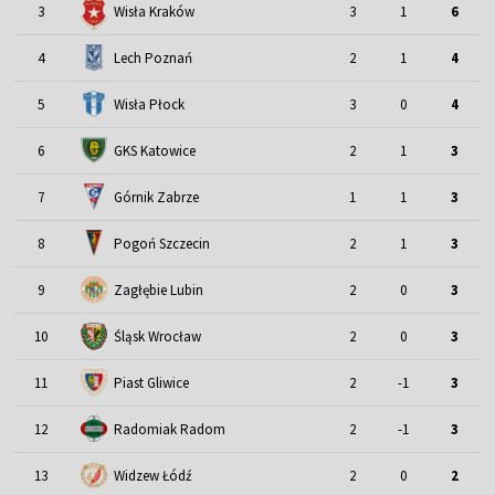
3
Wisła Kraków
3
1
6
4
Lech Poznań
2
1
4
5
Wisła Płock
3
0
4
6
GKS Katowice
2
1
3
7
Górnik Zabrze
1
1
3
8
Pogoń Szczecin
2
1
3
9
Zagłębie Lubin
2
0
3
Śląsk Wrocław
10
2
0
3
11
Piast Gliwice
2
-1
3
12
Radomiak Radom
2
-1
3
13
Widzew Łódź
2
0
2