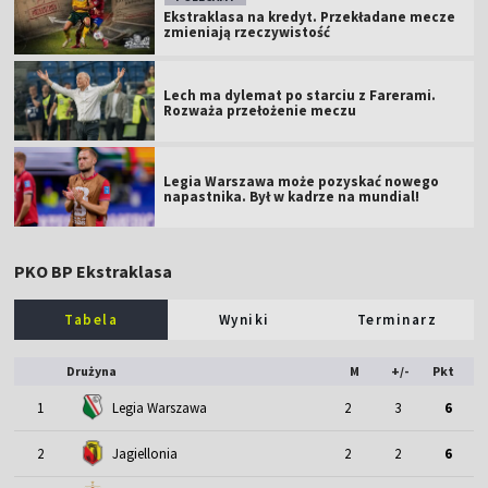
Ekstraklasa na kredyt. Przekładane mecze
zmieniają rzeczywistość
Lech ma dylemat po starciu z Farerami.
Rozważa przełożenie meczu
Legia Warszawa może pozyskać nowego
napastnika. Był w kadrze na mundial!
PKO BP Ekstraklasa
Tabela
Wyniki
Terminarz
Drużyna
M
+/-
Pkt
1
Legia Warszawa
2
3
6
2
Jagiellonia
2
2
6