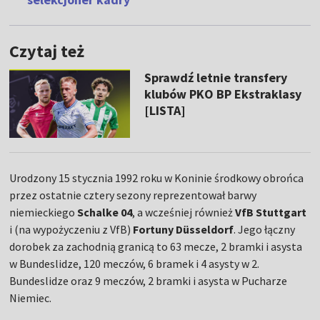
Czytaj też
Sprawdź letnie transfery
klubów PKO BP Ekstraklasy
[LISTA]
Urodzony 15 stycznia 1992 roku w Koninie środkowy obrońca
przez ostatnie cztery sezony reprezentował barwy
niemieckiego
Schalke 04
, a wcześniej również
VfB Stuttgart
i (na wypożyczeniu z VfB)
Fortuny Düsseldorf
. Jego łączny
dorobek za zachodnią granicą to 63 mecze, 2 bramki i asysta
w Bundeslidze, 120 meczów, 6 bramek i 4 asysty w 2.
Bundeslidze oraz 9 meczów, 2 bramki i asysta w Pucharze
Niemiec.