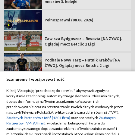
meczów 3. kolejki!
Pełnosprawni (08.08.2026)
Zawisza Bydgoszcz – Resovia [NA ŻYWO].
Oglądaj mecz Betclic 2 Ligi
Podhale Nowy Targ – Hutnik Kraków [NA
ŻYWO]. Oglądaj mecz Betclic 2 Ligi
Szanujemy Twoją prywatność
Kliknij "Akceptuję i przechodzę do serwisu", aby wyrazić zgody na
korzystanie z technologii automatycznego śledzenia i zbierania danych,
TVP
dostęp do informacji na Twoim urządzeniu końcowym i ich
Abonament TVP
Regulamin TVP
przechowywanie oraz na przetwarzanie Twoich danych osobowych przez
nas, czyli Telewizję Polską S.A. w likwidacji (zwaną dalej również „TVP”),
Polityka prywatności
Sklep TVP
Zaufanych Partnerów z IAB* (1201 firm)
oraz pozostałych
Zaufanych
Partnerów TVP (93 firm)
, w celach marketingowych (w tym do
Biuro Reklamy
Moje zgody
zautomatyzowanego dopasowania reklam do Twoich zainteresowań i
mierzenia ich skuteczności) i pozostałych, które wskazujemy poniżej, a