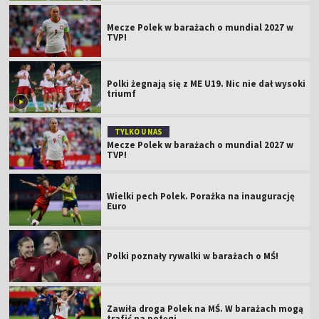
Mecze Polek w barażach o mundial 2027 w
TVP!
Polki żegnają się z ME U19. Nic nie dał wysoki
triumf
TYLKO U NAS
Mecze Polek w barażach o mundial 2027 w
TVP!
Wielki pech Polek. Porażka na inaugurację
Euro
Polki poznały rywalki w barażach o MŚ!
Zawiła droga Polek na MŚ. W barażach mogą
trafić na potęgi