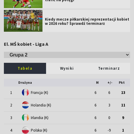
Kiedy mecze piłkarskiej reprezentacji kobiet
w 2026 roku? Sprawdź terminarz
El. MŚ kobiet - Liga A
Tabela
Wyniki
Terminarz
Drużyna
M
+/-
Pkt
1
Francja (K)
6
6
13
2
Holandia (K)
6
3
11
3
Irlandia (K)
6
0
9
4
Polska (K)
6
-9
1