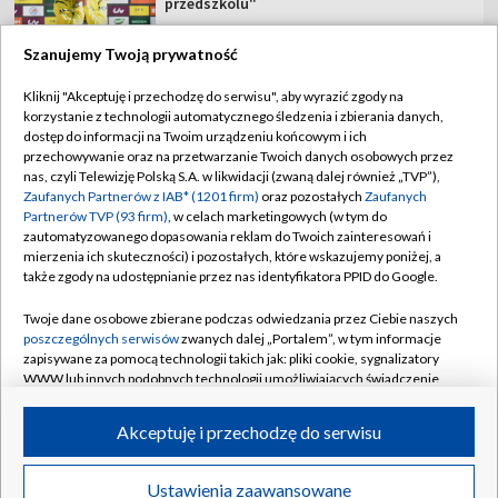
przedszkolu"
Szanujemy Twoją prywatność
Kliknij "Akceptuję i przechodzę do serwisu", aby wyrazić zgody na
korzystanie z technologii automatycznego śledzenia i zbierania danych,
TVP
dostęp do informacji na Twoim urządzeniu końcowym i ich
Abonament TVP
Regulamin TVP
przechowywanie oraz na przetwarzanie Twoich danych osobowych przez
nas, czyli Telewizję Polską S.A. w likwidacji (zwaną dalej również „TVP”),
Polityka prywatności
Sklep TVP
Zaufanych Partnerów z IAB* (1201 firm)
oraz pozostałych
Zaufanych
Partnerów TVP (93 firm)
, w celach marketingowych (w tym do
Biuro Reklamy
Moje zgody
zautomatyzowanego dopasowania reklam do Twoich zainteresowań i
mierzenia ich skuteczności) i pozostałych, które wskazujemy poniżej, a
Oferta Handlowa
Biuro reklamy
także zgody na udostępnianie przez nas identyfikatora PPID do Google.
Telegazeta ogłoszenia
Kontakt
Twoje dane osobowe zbierane podczas odwiedzania przez Ciebie naszych
Emisja w TVP
poszczególnych serwisów
zwanych dalej „Portalem”, w tym informacje
zapisywane za pomocą technologii takich jak: pliki cookie, sygnalizatory
Kanały
Rada Programowa
WWW lub innych podobnych technologii umożliwiających świadczenie
dopasowanych i bezpiecznych usług, personalizację treści oraz reklam,
Ogłoszenia przetargowe
udostępnianie funkcji mediów społecznościowych oraz analizowanie
©2026 Telewizja Polska Spółka Akcyjna w likwidacji
Akceptuję i przechodzę do serwisu
ruchu w Internecie.
Akademia Telewizyjna
Informacje o nadawcy
Twoje dane osobowe zbierane podczas odwiedzania przez Ciebie
Ustawienia zaawansowane
News
Transmisje
Wideo
Więcej