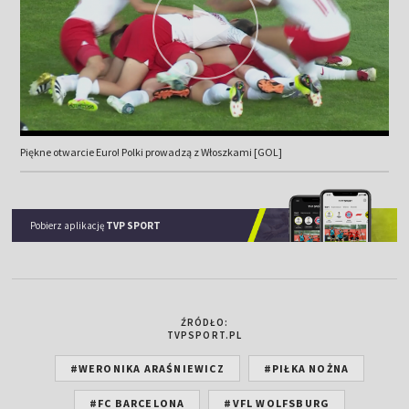
Piękne otwarcie Euro! Polki prowadzą z Włoszkami [GOL]
Pobierz aplikację
TVP SPORT
ŹRÓDŁO:
TVPSPORT.PL
#WERONIKA ARAŚNIEWICZ
#PIŁKA NOŻNA
#FC BARCELONA
#VFL WOLFSBURG