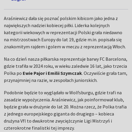
Araśniewicz dała się poznać polskim kibicom jako jedna z
największych nadziei kobiecej piłki. Liderka kolejnych
kategorii wiekowych w reprezentacji Polski grała niedawno
na mistrzostwach Europy do lat 19, gdzie m.in. popisała się
znakomitym rajdem i golem w meczu z reprezentacją Włoch.
Na co dzień nasza piłkarska reprezentuje barwy FC Barcelona,
gdzie trafiła w 2024 roku, w wieku zaledwie 16 lat, jako trzecia
Polka po
Ewie Pajor i Emilii Szymczak
. Oczywiście grała tam,
przynajmniej na razie, w zespołach juniorskich.
Podobnie będzie to wyglądało w Wolfsburgu, gdzie trafi na
zasadzie wypożyczenia. Araśniewicz, jak poinformował klub,
będzie grała w drużynie do lat 20. Można rzecz, że Polka trafia
z jednego europejskiego giganta do drugiego – kobieca
drużyna Vfl to dwukrotne zwyciężczynie Ligi Mistrzyń i
czterokrotne finalistki tej imprezy.