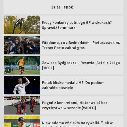
18:33
|
SKOKI
Kiedy konkursy Letniego GP w skokach?
Sprawdź terminarz
Wiadomo, co z Bednarkiem i Pietuszewskim.
Trener Porto zabrał głos
Zawisza Bydgoszcz – Resovia. Betclic 2 Liga
[MECZ]
Polak blisko medalu ME. Do podium
zabrakło niewiele
Pogoń z konkretami, Motor wciąż bez
zwycięstwa w sezonie [WIDEO]
Niewiadoma wściekła na rywalki. "Jak w