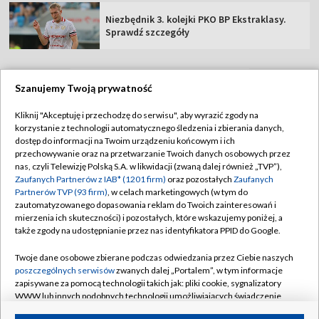
Niezbędnik 3. kolejki PKO BP Ekstraklasy.
Sprawdź szczegóły
Szanujemy Twoją prywatność
TVP
Kliknij "Akceptuję i przechodzę do serwisu", aby wyrazić zgody na
korzystanie z technologii automatycznego śledzenia i zbierania danych,
Abonament TVP
Regulamin TVP
dostęp do informacji na Twoim urządzeniu końcowym i ich
Polityka prywatności
Sklep TVP
przechowywanie oraz na przetwarzanie Twoich danych osobowych przez
nas, czyli Telewizję Polską S.A. w likwidacji (zwaną dalej również „TVP”),
Biuro Reklamy
Moje zgody
Zaufanych Partnerów z IAB* (1201 firm)
oraz pozostałych
Zaufanych
Partnerów TVP (93 firm)
, w celach marketingowych (w tym do
Oferta Handlowa
Biuro reklamy
zautomatyzowanego dopasowania reklam do Twoich zainteresowań i
mierzenia ich skuteczności) i pozostałych, które wskazujemy poniżej, a
Telegazeta ogłoszenia
Kontakt
także zgody na udostępnianie przez nas identyfikatora PPID do Google.
Emisja w TVP
Twoje dane osobowe zbierane podczas odwiedzania przez Ciebie naszych
Kanały
Rada Programowa
poszczególnych serwisów
zwanych dalej „Portalem”, w tym informacje
zapisywane za pomocą technologii takich jak: pliki cookie, sygnalizatory
Ogłoszenia przetargowe
WWW lub innych podobnych technologii umożliwiających świadczenie
©2026 Telewizja Polska Spółka Akcyjna w likwidacji
dopasowanych i bezpiecznych usług, personalizację treści oraz reklam,
Akademia Telewizyjna