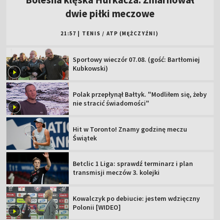
dwie piłki meczowe
21:57
|
TENIS
/
ATP (MĘŻCZYŹNI)
Sportowy wieczór 07.08. (gość: Bartłomiej
Kubkowski)
Polak przepłynął Bałtyk. "Modliłem się, żeby
nie stracić świadomości"
Hit w Toronto! Znamy godzinę meczu
Świątek
Betclic 1 Liga: sprawdź terminarz i plan
transmisji meczów 3. kolejki
Kowalczyk po debiucie: jestem wdzięczny
Polonii [WIDEO]