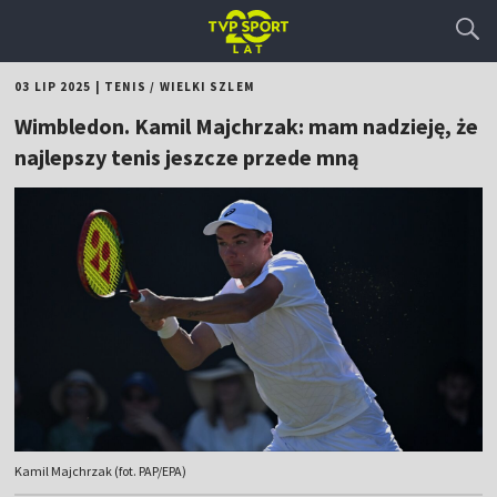
03 LIP 2025
|
TENIS
/
WIELKI SZLEM
Wimbledon. Kamil Majchrzak: mam nadzieję, że
najlepszy tenis jeszcze przede mną
Kamil Majchrzak (fot. PAP/EPA)