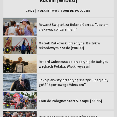
kuchni [WIDEO]
10:27
|
KOLARSTWO
/
TOUR DE POLOGNE
Rewanż Świątek za Roland Garros. "Jestem
ciekawa, co Iga zmieni"
Maciek Rutkowski przepłynął Bałtyk w
rekordowym czasie [WIDEO]
Rekord Guinnessa za przepłynięcie Bałtyku
w rękach Polaka. Wielki wyczyn!
Jako pierwszy przepłynął Bałtyk. Specjalny
gość "Sportowego Wieczoru"
Tour de Pologne: start 5. etapu [ZAPIS]
Prezydent naszych sąsiadów został...