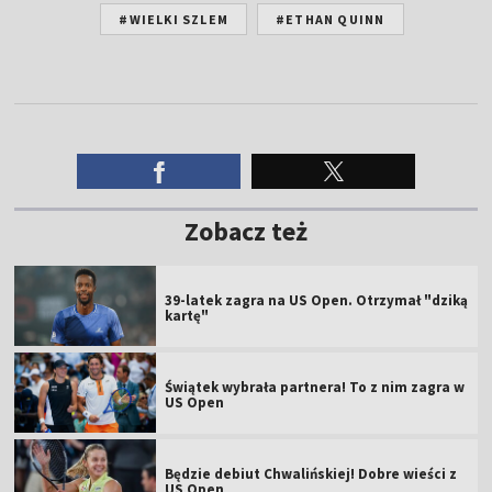
#WIELKI SZLEM
#ETHAN QUINN
Zobacz też
39-latek zagra na US Open. Otrzymał "dziką
kartę"
Świątek wybrała partnera! To z nim zagra w
US Open
Będzie debiut Chwalińskiej! Dobre wieści z
US Open