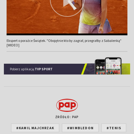
Ekspert o porażce Świątek. "Obojętnie kto by zagrał, przegrałby z Sabalenką"
[WIDEO]
Pobierz aplikację
TVP SPORT
ŹRÓDŁO: PAP
#KAMIL MAJCHRZAK
#WIMBLEDON
#TENIS