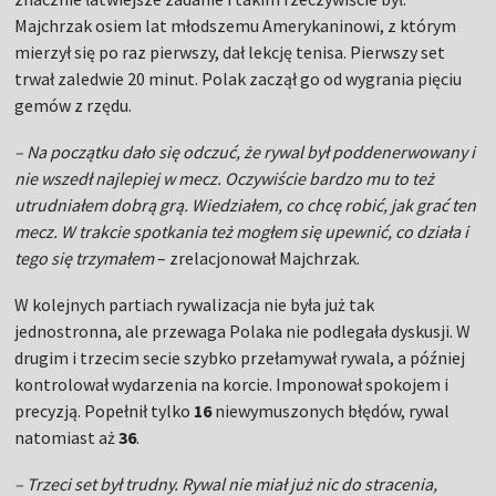
Majchrzak osiem lat młodszemu Amerykaninowi, z którym
mierzył się po raz pierwszy, dał lekcję tenisa. Pierwszy set
trwał zaledwie 20 minut. Polak zaczął go od wygrania pięciu
gemów z rzędu.
– Na początku dało się odczuć, że rywal był poddenerwowany i
nie wszedł najlepiej w mecz. Oczywiście bardzo mu to też
utrudniałem dobrą grą. Wiedziałem, co chcę robić, jak grać ten
mecz. W trakcie spotkania też mogłem się upewnić, co działa i
tego się trzymałem
– zrelacjonował Majchrzak.
W kolejnych partiach rywalizacja nie była już tak
jednostronna, ale przewaga Polaka nie podlegała dyskusji. W
drugim i trzecim secie szybko przełamywał rywala, a później
kontrolował wydarzenia na korcie. Imponował spokojem i
precyzją. Popełnił tylko
16
niewymuszonych błędów, rywal
natomiast aż
36
.
– Trzeci set był trudny. Rywal nie miał już nic do stracenia,