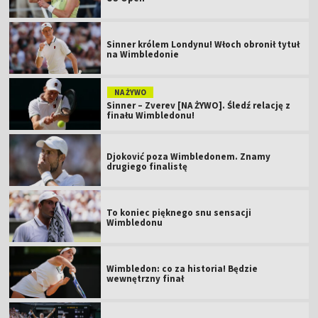
Sinner królem Londynu! Włoch obronił tytuł
na Wimbledonie
NA ŻYWO
Sinner – Zverev [NA ŻYWO]. Śledź relację z
finału Wimbledonu!
Djoković poza Wimbledonem. Znamy
drugiego finalistę
To koniec pięknego snu sensacji
Wimbledonu
Wimbledon: co za historia! Będzie
wewnętrzny finał