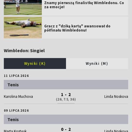
Znamy pierwszą finalistkę Wimbledonu. Co
za emocje!
Gracz z "dziką kartą" awansował do
półfinału Wimbledonu!
Wimbledon: Singiel
Wyniki (K)
Wyniki (M)
11 LIPCA 2026
Tenis
1 - 2
Karolina Muchova
Linda Noskova
(2:6, 7:5, 3:6)
09 LIPCA 2026
Tenis
0 - 2
Marta Kostyuk
Linda Noskova