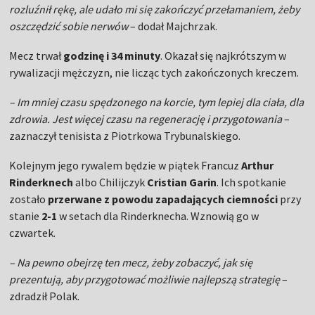
rozluźnił rękę, ale udało mi się zakończyć przełamaniem, żeby
oszczędzić sobie nerwów
– dodał Majchrzak.
Mecz trwał
godzinę i 34 minuty
. Okazał się najkrótszym w
rywalizacji mężczyzn, nie licząc tych zakończonych kreczem.
– Im mniej czasu spędzonego na korcie, tym lepiej dla ciała, dla
zdrowia. Jest więcej czasu na regenerację i przygotowania
–
zaznaczył tenisista z Piotrkowa Trybunalskiego.
Kolejnym jego rywalem będzie w piątek Francuz
Arthur
Rinderknech
albo Chilijczyk
Cristian Garin
. Ich spotkanie
zostało
przerwane z powodu zapadających ciemności
przy
stanie
2-1
w setach dla Rinderknecha. Wznowią go w
czwartek.
– Na pewno obejrzę ten mecz, żeby zobaczyć, jak się
prezentują, aby przygotować możliwie najlepszą strategię
–
zdradził Polak.