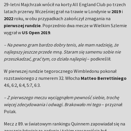
29-letni Majchrzak wrócił na korty All England Club po trzech
latach przerwy. Wcześniej grał na trawie w Londynie w
2019
i
2022
roku, w obu przypadkach zakończył zmagania na
pierwszej rundzie
. Poprzednio dwa mecze w Wielkim Szlemie
wygrał w
US Open 2019
.
– Na pewno gram bardzo dobry tenis, ale mam nadzieję, że
najlepszy jeszcze przede mną. Staram się samemu sobie nie
przeszkadzać, grać tym, co działa najlepiej
– podkreślił.
W pierwszej rundzie tegorocznego Wimbledonu pokonał
rozstawionego z numerem 32. Włocha
Matteo Berrettiniego
4:6, 6:2, 6:4, 5:7, 6:3.
– Z pierwszego meczu wyciągnąłem pewność siebie, trochę
więcej zdecydowania i odwagi. Brakowało mi tego
– przyznał
Polak.
Mecz z 89. w światowym rankingu Quinnem zapowiadał się na
znacznie łatwiejsze zadanie i takim rzeczywiście był.