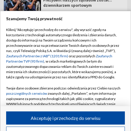
dziennikarzem sportowym
Szanujemy Twoją prywatność
Kliknij "Akceptuję i przechodzę do serwisu", aby wyrazić zgody na
korzystanie z technologii automatycznego śledzenia i zbierania danych,
TVP
dostęp do informacji na Twoim urządzeniu końcowym i ich
Abonament TVP
Regulamin TVP
przechowywanie oraz na przetwarzanie Twoich danych osobowych przez
nas, czyli Telewizję Polską S.A. w likwidacji (zwaną dalej również „TVP”),
Polityka prywatności
Sklep TVP
Zaufanych Partnerów z IAB* (1201 firm)
oraz pozostałych
Zaufanych
Partnerów TVP (93 firm)
, w celach marketingowych (w tym do
Biuro Reklamy
Moje zgody
zautomatyzowanego dopasowania reklam do Twoich zainteresowań i
mierzenia ich skuteczności) i pozostałych, które wskazujemy poniżej, a
Oferta Handlowa
Biuro reklamy
także zgody na udostępnianie przez nas identyfikatora PPID do Google.
Telegazeta ogłoszenia
Kontakt
Twoje dane osobowe zbierane podczas odwiedzania przez Ciebie naszych
Emisja w TVP
poszczególnych serwisów
zwanych dalej „Portalem”, w tym informacje
zapisywane za pomocą technologii takich jak: pliki cookie, sygnalizatory
Kanały
Rada Programowa
WWW lub innych podobnych technologii umożliwiających świadczenie
dopasowanych i bezpiecznych usług, personalizację treści oraz reklam,
Ogłoszenia przetargowe
udostępnianie funkcji mediów społecznościowych oraz analizowanie
©2026 Telewizja Polska Spółka Akcyjna w likwidacji
Akceptuję i przechodzę do serwisu
ruchu w Internecie.
Akademia Telewizyjna
Informacje o nadawcy
Twoje dane osobowe zbierane podczas odwiedzania przez Ciebie