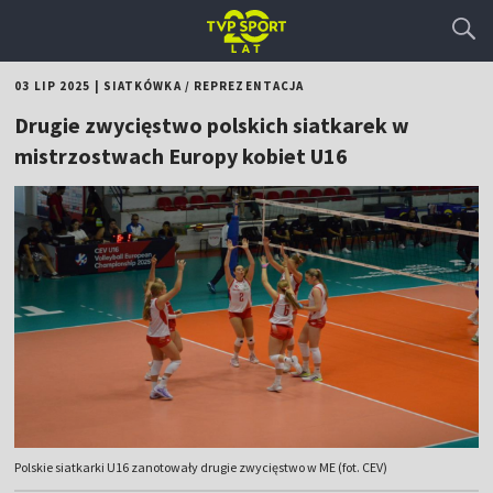
03 LIP 2025
|
SIATKÓWKA
/
REPREZENTACJA
Drugie zwycięstwo polskich siatkarek w
mistrzostwach Europy kobiet U16
Polskie siatkarki U16 zanotowały drugie zwycięstwo w ME (fot. CEV)