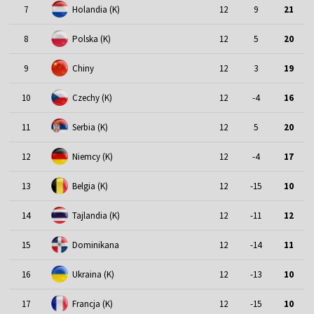
7
Holandia (K)
12
9
21
8
Polska (K)
12
5
20
9
Chiny
12
3
19
10
Czechy (K)
12
-4
16
11
Serbia (K)
12
5
20
12
Niemcy (K)
12
-4
17
13
Belgia (K)
12
-15
10
14
Tajlandia (K)
12
-11
12
15
Dominikana
12
-14
11
16
Ukraina (K)
12
-13
10
17
Francja (K)
12
-15
10