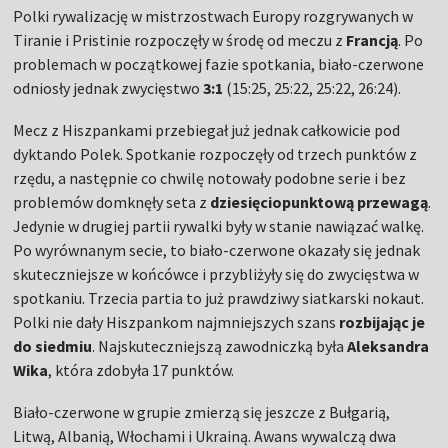
Polki rywalizację w mistrzostwach Europy rozgrywanych w
Tiranie i Pristinie rozpoczęły w środę od meczu z
Francją
. Po
problemach w początkowej fazie spotkania, biało-czerwone
odniosły jednak zwycięstwo
3:1
(15:25, 25:22, 25:22, 26:24).
Mecz z Hiszpankami przebiegał już jednak całkowicie pod
dyktando Polek. Spotkanie rozpoczęły od trzech punktów z
rzędu, a następnie co chwilę notowały podobne serie i bez
problemów domknęły seta z
dziesięciopunktową przewagą
.
Jedynie w drugiej partii rywalki były w stanie nawiązać walkę.
Po wyrównanym secie, to biało-czerwone okazały się jednak
skuteczniejsze w końcówce i przybliżyły się do zwycięstwa w
spotkaniu. Trzecia partia to już prawdziwy siatkarski nokaut.
Polki nie dały Hiszpankom najmniejszych szans
rozbijając je
do siedmiu
. Najskuteczniejszą zawodniczką była
Aleksandra
Wika
, która zdobyła 17 punktów.
Biało-czerwone w grupie zmierzą się jeszcze z Bułgarią,
Litwą, Albanią, Włochami i Ukrainą. Awans wywalczą dwa