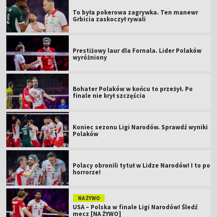
To była pokerowa zagrywka. Ten manewr
Grbicia zaskoczył rywali
Prestiżowy laur dla Fornala. Lider Polaków
wyróżniony
Bohater Polaków w końcu to przeżył. Po
finale nie krył szczęścia
Koniec sezonu Ligi Narodów. Sprawdź wyniki
Polaków
Polacy obronili tytuł w Lidze Narodów! I to po
horrorze!
NA ŻYWO
USA – Polska w finale Ligi Narodów! Śledź
mecz [NA ŻYWO]