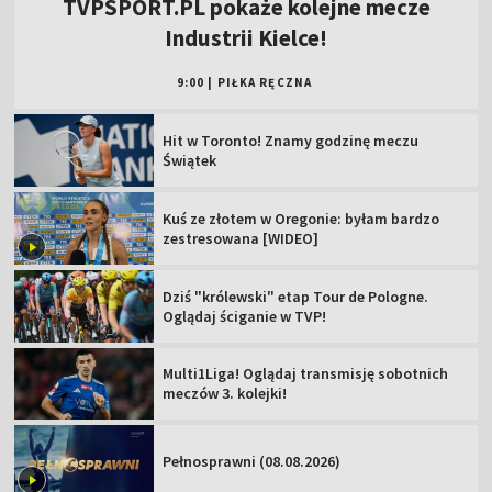
TVPSPORT.PL pokaże kolejne mecze
Industrii Kielce!
9:00
|
PIŁKA RĘCZNA
Hit w Toronto! Znamy godzinę meczu
Świątek
Kuś ze złotem w Oregonie: byłam bardzo
zestresowana [WIDEO]
Dziś "królewski" etap Tour de Pologne.
Oglądaj ściganie w TVP!
Multi1Liga! Oglądaj transmisję sobotnich
meczów 3. kolejki!
Pełnosprawni (08.08.2026)