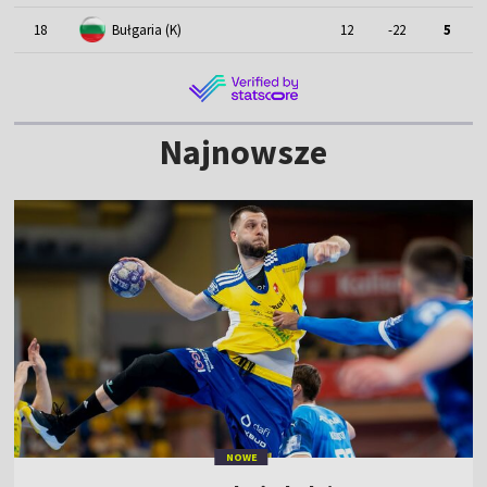
18
Bułgaria (K)
12
-22
5
Najnowsze
NOWE