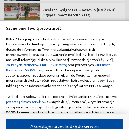
Zawisza Bydgoszcz – Resovia [NA ŻYWO].
Oglądaj mecz Betclic 2 Ligi
Szanujemy Twoją prywatność
Kliknij "Akceptuję i przechodzę do serwisu", aby wyrazić zgody na
korzystanie z technologii automatycznego śledzenia i zbierania danych,
TVP
dostęp do informacji na Twoim urządzeniu końcowym i ich
Abonament TVP
Regulamin TVP
przechowywanie oraz na przetwarzanie Twoich danych osobowych przez
nas, czyli Telewizję Polską S.A. w likwidacji (zwaną dalej również „TVP”),
Polityka prywatności
Sklep TVP
Zaufanych Partnerów z IAB* (1201 firm)
oraz pozostałych
Zaufanych
Partnerów TVP (93 firm)
, w celach marketingowych (w tym do
Biuro Reklamy
Moje zgody
zautomatyzowanego dopasowania reklam do Twoich zainteresowań i
mierzenia ich skuteczności) i pozostałych, które wskazujemy poniżej, a
Oferta Handlowa
Biuro reklamy
także zgody na udostępnianie przez nas identyfikatora PPID do Google.
Telegazeta ogłoszenia
Kontakt
Twoje dane osobowe zbierane podczas odwiedzania przez Ciebie naszych
Emisja w TVP
poszczególnych serwisów
zwanych dalej „Portalem”, w tym informacje
zapisywane za pomocą technologii takich jak: pliki cookie, sygnalizatory
Kanały
Rada Programowa
WWW lub innych podobnych technologii umożliwiających świadczenie
dopasowanych i bezpiecznych usług, personalizację treści oraz reklam,
Ogłoszenia przetargowe
udostępnianie funkcji mediów społecznościowych oraz analizowanie
©2026 Telewizja Polska Spółka Akcyjna w likwidacji
Akceptuję i przechodzę do serwisu
ruchu w Internecie.
Akademia Telewizyjna