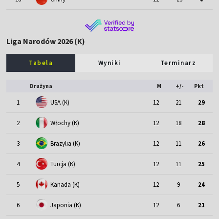
Liga Narodów 2026 (K)
Tabela
Wyniki
Terminarz
Drużyna
M
+/-
Pkt
1
USA (K)
12
21
29
2
Włochy (K)
12
18
28
3
Brazylia (K)
12
11
26
4
Turcja (K)
12
11
25
5
Kanada (K)
12
9
24
6
Japonia (K)
12
6
21