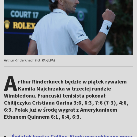
Arthur Rinderknech (fot. PAP/EPA)
A
rthur Rinderknech będzie w piątek rywalem
Kamila Majchrzaka w trzeciej rundzie
Wimbledonu. Francuski tenisista pokonał
Chilijczyka Cristiana Garina 3:6, 6:3, 7:6 (7-3), 4:6,
6:3. Polak już w środę wygrał z Amerykaninem
Ethanem Quinnem 6:1, 6:4, 6:3.
Świątek kontra Collins. Kiedy wyczekiwany mecz