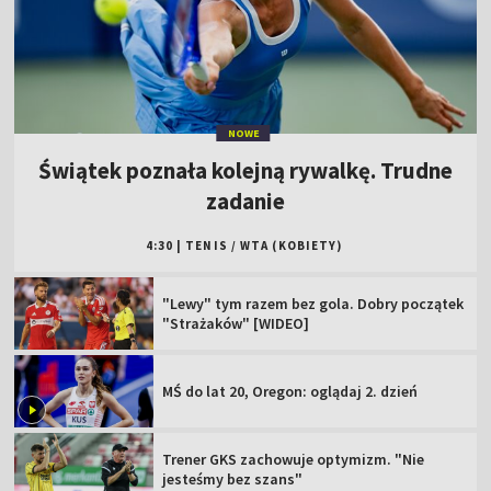
NOWE
Świątek poznała kolejną rywalkę. Trudne
zadanie
4:30
|
TENIS
/
WTA (KOBIETY)
"Lewy" tym razem bez gola. Dobry początek
"Strażaków" [WIDEO]
MŚ do lat 20, Oregon: oglądaj 2. dzień
Trener GKS zachowuje optymizm. "Nie
jesteśmy bez szans"