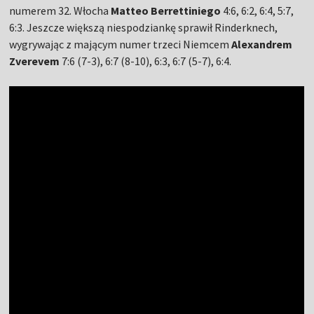
numerem 32. Włocha
Matteo Berrettiniego
4:6, 6:2, 6:4, 5:7,
6:3. Jeszcze większą niespodziankę sprawił Rinderknech,
wygrywając z mającym numer trzeci Niemcem
Alexandrem
Zverevem
7:6 (7-3), 6:7 (8-10), 6:3, 6:7 (5-7), 6:4.