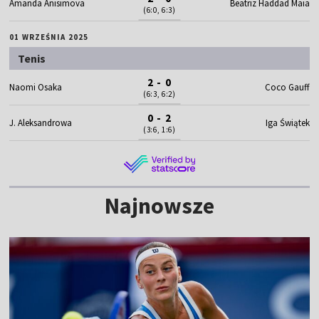
Amanda Anisimova
Beatriz Haddad Maia
(6:0, 6:3)
01 WRZEŚNIA 2025
Tenis
2 - 0
Naomi Osaka
Coco Gauff
(6:3, 6:2)
0 - 2
J. Aleksandrowa
Iga Świątek
(3:6, 1:6)
Najnowsze