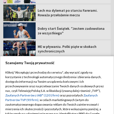
Lech ma dylemat po starciu Farerami.
Roważa przełożenie meczu
Dobry start Świątek. "Jestem zadowolona
ze wszystkiego"
ME w pływaniu. Polki piąte w skokach
synchronicznych
Szanujemy Twoją prywatność
Kliknij "Akceptuję i przechodzę do serwisu", aby wyrazić zgody na
korzystanie z technologii automatycznego śledzenia i zbierania danych,
TVP
dostęp do informacji na Twoim urządzeniu końcowym i ich
Abonament TVP
Regulamin TVP
przechowywanie oraz na przetwarzanie Twoich danych osobowych przez
nas, czyli Telewizję Polską S.A. w likwidacji (zwaną dalej również „TVP”),
Polityka prywatności
Sklep TVP
Zaufanych Partnerów z IAB* (1201 firm)
oraz pozostałych
Zaufanych
Partnerów TVP (93 firm)
, w celach marketingowych (w tym do
Biuro Reklamy
Moje zgody
zautomatyzowanego dopasowania reklam do Twoich zainteresowań i
mierzenia ich skuteczności) i pozostałych, które wskazujemy poniżej, a
Oferta Handlowa
Biuro reklamy
także zgody na udostępnianie przez nas identyfikatora PPID do Google.