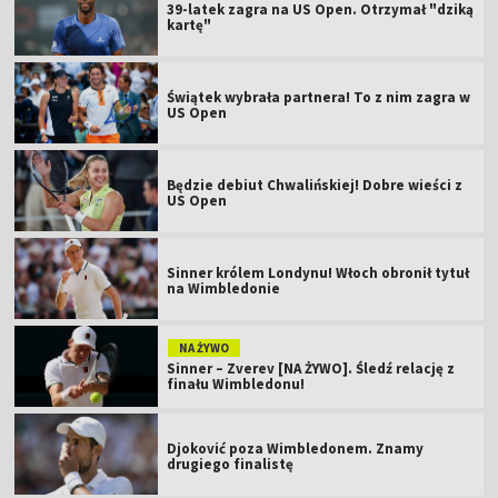
39-latek zagra na US Open. Otrzymał "dziką
kartę"
Świątek wybrała partnera! To z nim zagra w
US Open
Będzie debiut Chwalińskiej! Dobre wieści z
US Open
Sinner królem Londynu! Włoch obronił tytuł
na Wimbledonie
NA ŻYWO
Sinner – Zverev [NA ŻYWO]. Śledź relację z
finału Wimbledonu!
Djoković poza Wimbledonem. Znamy
drugiego finalistę