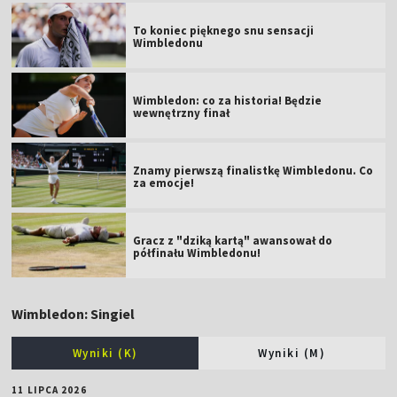
To koniec pięknego snu sensacji
Wimbledonu
Wimbledon: co za historia! Będzie
wewnętrzny finał
Znamy pierwszą finalistkę Wimbledonu. Co
za emocje!
Gracz z "dziką kartą" awansował do
półfinału Wimbledonu!
Wimbledon: Singiel
Wyniki (K)
Wyniki (M)
11 LIPCA 2026