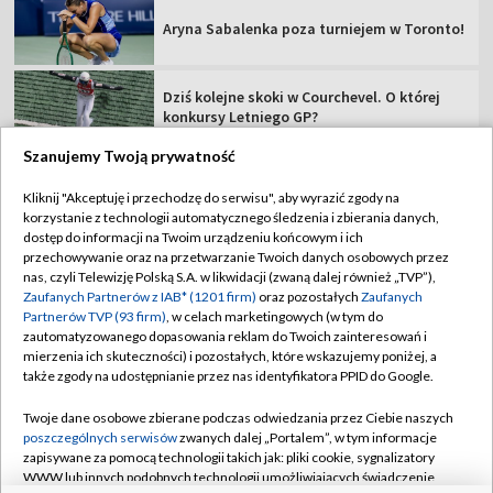
Aryna Sabalenka poza turniejem w Toronto!
Dziś kolejne skoki w Courchevel. O której
konkursy Letniego GP?
Szanujemy Twoją prywatność
Legenda nie ma złudzeń. "Jagiellonia
ponownie powalczy o mistrzostwo"
Kliknij "Akceptuję i przechodzę do serwisu", aby wyrazić zgody na
korzystanie z technologii automatycznego śledzenia i zbierania danych,
dostęp do informacji na Twoim urządzeniu końcowym i ich
Szybki koniec walki Gamrota. Został
przechowywanie oraz na przetwarzanie Twoich danych osobowych przez
zdemolowany [WIDEO]
nas, czyli Telewizję Polską S.A. w likwidacji (zwaną dalej również „TVP”),
Zaufanych Partnerów z IAB* (1201 firm)
oraz pozostałych
Zaufanych
Partnerów TVP (93 firm)
, w celach marketingowych (w tym do
zautomatyzowanego dopasowania reklam do Twoich zainteresowań i
mierzenia ich skuteczności) i pozostałych, które wskazujemy poniżej, a
także zgody na udostępnianie przez nas identyfikatora PPID do Google.
TVP
Twoje dane osobowe zbierane podczas odwiedzania przez Ciebie naszych
Abonament TVP
Regulamin TVP
poszczególnych serwisów
zwanych dalej „Portalem”, w tym informacje
zapisywane za pomocą technologii takich jak: pliki cookie, sygnalizatory
Polityka prywatności
Sklep TVP
WWW lub innych podobnych technologii umożliwiających świadczenie