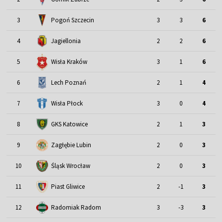
3
Pogoń Szczecin
3
3
6
4
Jagiellonia
2
2
6
5
Wisła Kraków
3
1
6
6
Lech Poznań
2
1
4
7
Wisła Płock
3
0
4
8
GKS Katowice
2
1
3
9
Zagłębie Lubin
2
0
3
Śląsk Wrocław
10
2
0
3
11
Piast Gliwice
2
-1
3
12
Radomiak Radom
3
-3
3