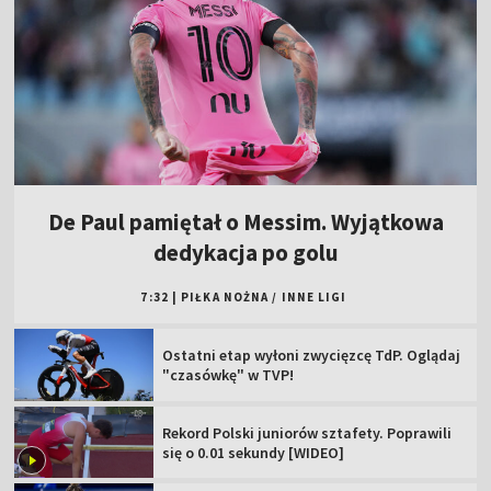
De Paul pamiętał o Messim. Wyjątkowa
dedykacja po golu
7:32
|
PIŁKA NOŻNA
/
INNE LIGI
Ostatni etap wyłoni zwycięzcę TdP. Oglądaj
"czasówkę" w TVP!
Rekord Polski juniorów sztafety. Poprawili
się o 0.01 sekundy [WIDEO]