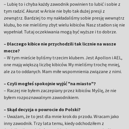
– Lubię to i chyba każdy zawodnik powinien to lubić i sobie z
tym radzić. Akurat w Arisie nie było tak dużej presji z
zewnątrz. Bardziej to my nakładaliśmy sobie presję wewnątrz
klubu, bo nie mieliśmy zbyt wielu kibiców. Nasz stadion się nie
wypełniał. Tutaj oczekiwania mogą być wyższe i to dobrze.
– Dlaczego kibice nie przychodzili tak licznie na wasze
mecze?
– W tym mieście byliśmy trzecim klubem. Jest Apollon i AEL,
one mają większą liczbę kibiców. My mieliśmy trochę mniej,
ale za to oddanych. Mam miłe wspomnienia związane z nimi.
– Czyli mogłeś spokojnie wyjść "na miasto"?
– Raczej nie byłem zaczepiany przez kibiców. Myślę, że nie
byłem rozpoznawalnym zawodnikiem.
– Skąd decyzja o powrocie do Polski?
– Uważam, że to jest dla mnie krok do przodu. Wracam jako
inny zawodnik. Trzy lata temu, kiedy odchodziłem z