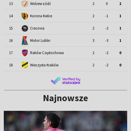
13
Widzew Łódź
2
0
2
14
Korona Kielce
2
-1
1
15
Cracovia
2
-2
1
Motor Lublin
16
3
-3
1
17
Raków Częstochowa
2
-2
0
18
Wieczysta Kraków
2
-2
0
Najnowsze