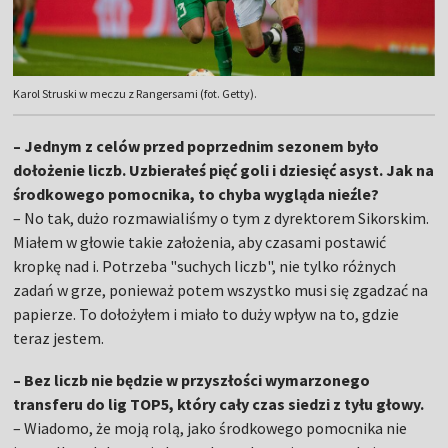
Karol Struski w meczu z Rangersami (fot. Getty).
– Jednym z celów przed poprzednim sezonem było
dołożenie liczb. Uzbierałeś pięć goli i dziesięć asyst. Jak na
środkowego pomocnika, to chyba wygląda nieźle?
– No tak, dużo rozmawialiśmy o tym z dyrektorem Sikorskim.
Miałem w głowie takie założenia, aby czasami postawić
kropkę nad i. Potrzeba "suchych liczb", nie tylko różnych
zadań w grze, ponieważ potem wszystko musi się zgadzać na
papierze. To dołożyłem i miało to duży wpływ na to, gdzie
teraz jestem.
– Bez liczb nie będzie w przyszłości wymarzonego
transferu do lig TOP5, który cały czas siedzi z tyłu głowy.
– Wiadomo, że moją rolą, jako środkowego pomocnika nie