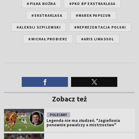
#PIŁKA NOŻNA
#PKO BP EKSTRAKLASA
#EKSTRAKLASA
#MAREK PAPSZUN
#ALEKSIJ SZPILEWSKI
#REPREZENTACJA POLSKI
#MICHAŁ PROBIERZ
#ARIS LIMASSOL
Zobacz też
POLECAMY
Legenda nie ma złudzeń. "Jagiellonia
ponownie powalczy o mistrzostwo"