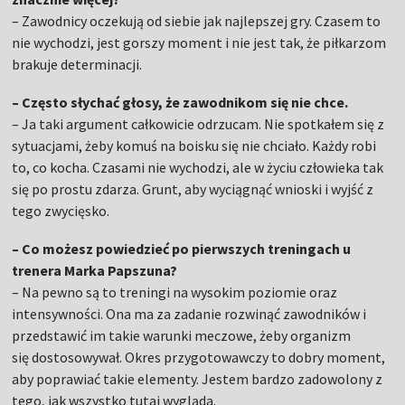
– Zawodnicy oczekują od siebie jak najlepszej gry. Czasem to
nie wychodzi, jest gorszy moment i nie jest tak, że piłkarzom
brakuje determinacji.
– Często słychać głosy, że zawodnikom się nie chce.
– Ja taki argument całkowicie odrzucam. Nie spotkałem się z
sytuacjami, żeby komuś na boisku się nie chciało. Każdy robi
to, co kocha. Czasami nie wychodzi, ale w życiu człowieka tak
się po prostu zdarza. Grunt, aby wyciągnąć wnioski i wyjść z
tego zwycięsko.
– Co możesz powiedzieć po pierwszych treningach u
trenera Marka Papszuna?
– Na pewno są to treningi na wysokim poziomie oraz
intensywności. Ona ma za zadanie rozwinąć zawodników i
przedstawić im takie warunki meczowe, żeby organizm
się dostosowywał. Okres przygotowawczy to dobry moment,
aby poprawiać takie elementy. Jestem bardzo zadowolony z
tego, jak wszystko tutaj wygląda.