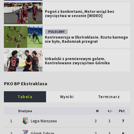
Pogoń z konkretami, Motor wciąż bez
zwycięstwa w sezonie [WIDEO]
POLECAMY
Kontrowersja w Ekstraklasie. Rzutu karnego
nie było, Radomiak przegrał
Urbański z premierowym golem.
Kontrolowane zwycięstwo Górnika
PKO BP Ekstraklasa
Tabela
Wyniki
Terminarz
Drużyna
M
+/-
Pkt
1
Legia Warszawa
3
3
7
2
Górnik Zabrze
2
3
6