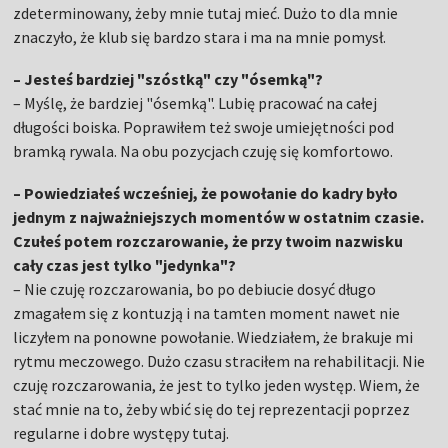
zdeterminowany, żeby mnie tutaj mieć. Dużo to dla mnie
znaczyło, że klub się bardzo stara i ma na mnie pomysł.
– Jesteś bardziej "szóstką" czy "ósemką"?
– Myślę, że bardziej "ósemką". Lubię pracować na całej
długości boiska. Poprawiłem też swoje umiejętności pod
bramką rywala. Na obu pozycjach czuję się komfortowo.
– Powiedziałeś wcześniej, że powołanie do kadry było
jednym z najważniejszych momentów w ostatnim czasie.
Czułeś potem rozczarowanie, że przy twoim nazwisku
cały czas jest tylko "jedynka"?
– Nie czuję rozczarowania, bo po debiucie dosyć długo
zmagałem się z kontuzją i na tamten moment nawet nie
liczyłem na ponowne powołanie. Wiedziałem, że brakuje mi
rytmu meczowego. Dużo czasu straciłem na rehabilitacji. Nie
czuję rozczarowania, że jest to tylko jeden występ. Wiem, że
stać mnie na to, żeby wbić się do tej reprezentacji poprzez
regularne i dobre występy tutaj.