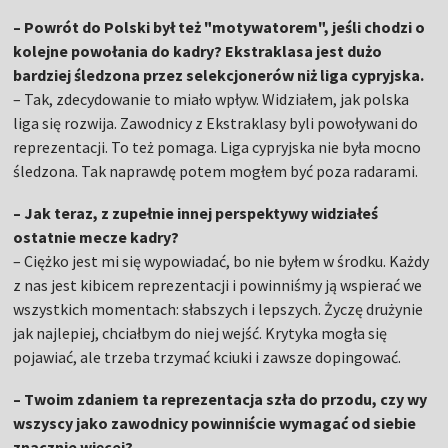
– Powrót do Polski był też "motywatorem", jeśli chodzi o
kolejne powołania do kadry? Ekstraklasa jest dużo
bardziej śledzona przez selekcjonerów niż liga cypryjska.
– Tak, zdecydowanie to miało wpływ. Widziałem, jak polska
liga się rozwija. Zawodnicy z Ekstraklasy byli powoływani do
reprezentacji. To też pomaga. Liga cypryjska nie była mocno
śledzona. Tak naprawdę potem mogłem być poza radarami.
– Jak teraz, z zupełnie innej perspektywy widziałeś
ostatnie mecze kadry?
– Ciężko jest mi się wypowiadać, bo nie byłem w środku. Każdy
z nas jest kibicem reprezentacji i powinniśmy ją wspierać we
wszystkich momentach: słabszych i lepszych. Życzę drużynie
jak najlepiej, chciałbym do niej wejść. Krytyka mogła się
pojawiać, ale trzeba trzymać kciuki i zawsze dopingować.
– Twoim zdaniem ta reprezentacja szła do przodu, czy wy
wszyscy jako zawodnicy powinniście wymagać od siebie
znacznie więcej?