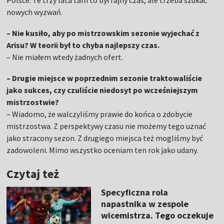
Polsce. Te trzy lata tam to był fajny czas, ale trzeba szukać
nowych wyzwań.
– Nie kusiło, aby po mistrzowskim sezonie wyjechać z
Arisu? W teorii był to chyba najlepszy czas.
– Nie miałem wtedy żadnych ofert.
– Drugie miejsce w poprzednim sezonie traktowaliście
jako sukces, czy czuliście niedosyt po wcześniejszym
mistrzostwie?
– Wiadomo, że walczyliśmy prawie do końca o zdobycie
mistrzostwa. Z perspektywy czasu nie możemy tego uznać
jako stracony sezon. Z drugiego miejsca też mogliśmy być
zadowoleni. Mimo wszystko oceniam ten rok jako udany.
Czytaj też
Specyficzna rola
napastnika w zespole
wicemistrza. Tego oczekuje