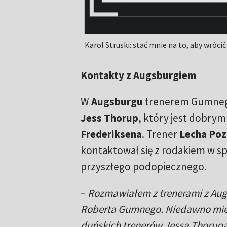
Karol Struski: stać mnie na to, aby wrócić
Kontakty z Augsburgiem
W
Augsburgu
trenerem Gumneg
Jess Thorup
, który jest dobr
Frederiksena
. Trener
Lecha Po
kontaktował się z rodakiem w s
przyszłego podopiecznego.
–
Rozmawiałem z trenerami z Au
Roberta Gumnego. Niedawno mie
duńskich trenerów Jessa Thorupa