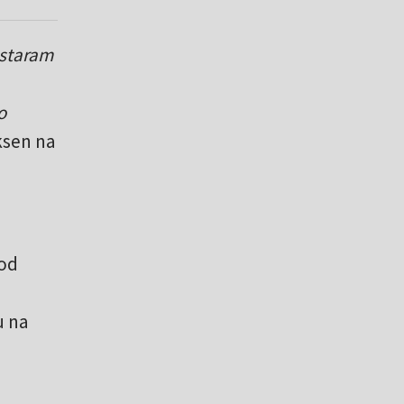
 staram
o
ksen na
 od
u na