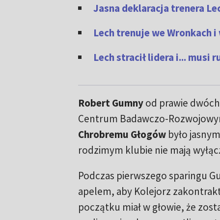
Jasna deklaracja trenera Le
Lech trenuje we Wronkach i 
Lech stracił lidera i... musi
Robert Gumny
od prawie dwóch
Centrum Badawczo-Rozwojowym 
Chrobremu Głogów
było jasnym
rodzimym klubie nie mają wyłąc
Podczas pierwszego sparingu Gum
apelem, aby Kolejorz zakontrakt
początku miał w głowie, że zostan