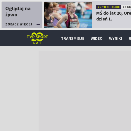
Oglądaj na
JUTRO, 01:00
LEK
MŚ do lat 20, Or
żywo
dzień 1.
ZOBACZ WIĘCEJ
TRANSMISJE
WIDEO
WYNIKI
R