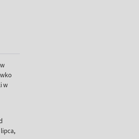
w
iwko
i w
d
lipca,