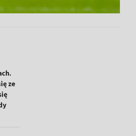
ach.
ię ze
się
dy