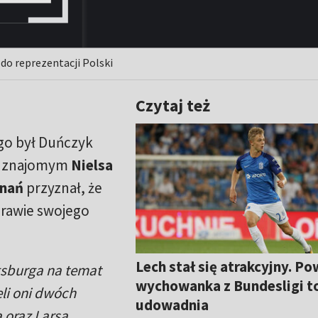
 do reprezentacji Polski
Czytaj też
o był Duńczyk
ym znajomym
Nielsa
znań
przyznał, że
prawie swojego
Lech stał się atrakcyjny. Po
gsburga na temat
wychowanka z Bundesligi t
li oni dwóch
udowadnia
 oraz Larsa