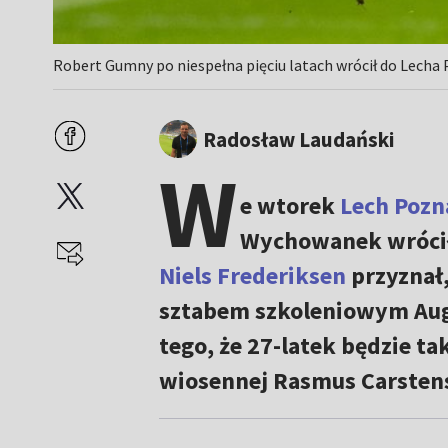
Robert Gumny po niespełna pięciu latach wrócił do Lecha
Radosław Laudański
W
e wtorek
Lech Pozn
Wychowanek wrócił 
Niels Frederiksen
przyznał,
sztabem szkoleniowym Augs
tego, że 27-latek będzie t
wiosennej Rasmus Carsten