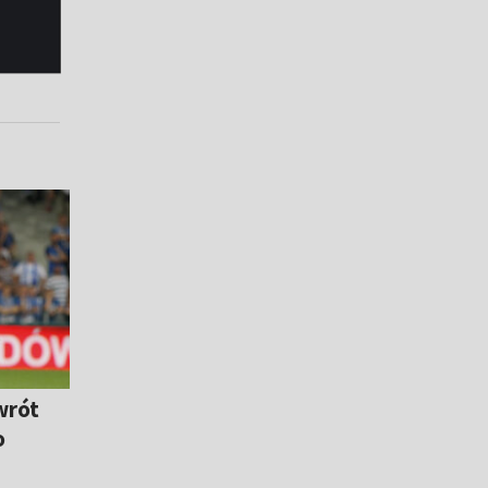
wrót
o