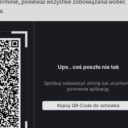
erminie, ponieważ wszystkie zobowiązania wobec
a.