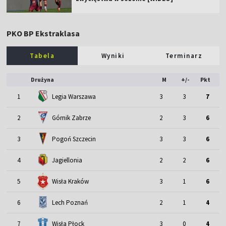
PKO BP Ekstraklasa
Tabela
Wyniki
Terminarz
Drużyna
M
+/-
Pkt
1
Legia Warszawa
3
3
7
2
Górnik Zabrze
2
3
6
3
Pogoń Szczecin
3
3
6
4
Jagiellonia
2
2
6
5
Wisła Kraków
3
1
6
6
Lech Poznań
2
1
4
7
Wisła Płock
3
0
4