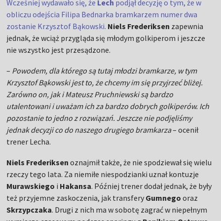
Wcześniej wydawało się, że
Lech
podjął decyzję o tym, że w
obliczu odejścia Filipa Bednarka bramkarzem numer dwa
zostanie Krzysztof Bąkowski.
Niels Frederiksen
zapewnia
jednak, że wciąż przygląda się młodym golkiperom i jeszcze
nie wszystko jest przesądzone.
–
Powodem, dla którego są tutaj młodzi bramkarze, w tym
Krzysztof Bąkowski jest to, że chcemy im się przyjrzeć bliżej.
Zarówno on, jak i Mateusz Pruchniewski są bardzo
utalentowani i uważam ich za bardzo dobrych golkiperów. Ich
pozostanie to jedno z rozwiązań. Jeszcze nie podjęliśmy
jednak decyzji co do naszego drugiego bramkarza
– ocenił
trener Lecha.
Niels Frederiksen
oznajmił także, że nie spodziewał się wielu
rzeczy tego lata. Za niemiłe niespodzianki uznał kontuzje
Murawskiego
i
Hakansa
. Później trener dodał jednak, że były
też przyjemne zaskoczenia, jak transfery
Gumnego
oraz
Skrzypczaka
. Drugi z nich ma w sobotę zagrać w niepełnym