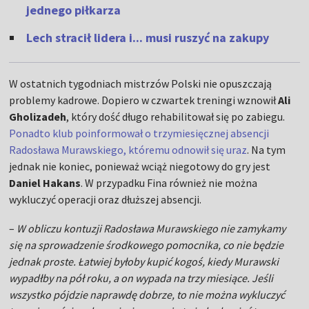
jednego piłkarza
Lech stracił lidera i... musi ruszyć na zakupy
W ostatnich tygodniach mistrzów Polski nie opuszczają
problemy kadrowe. Dopiero w czwartek treningi wznowił
Ali
Gholizadeh
, który dość długo rehabilitował się po zabiegu.
Ponadto klub poinformował o trzymiesięcznej absencji
Radosława Murawskiego, któremu odnowił się uraz
. Na tym
jednak nie koniec, ponieważ wciąż niegotowy do gry jest
Daniel Hakans
. W przypadku Fina również nie można
wykluczyć operacji oraz dłuższej absencji.
–
W obliczu kontuzji Radosława Murawskiego nie zamykamy
się na sprowadzenie środkowego pomocnika, co nie będzie
jednak proste. Łatwiej byłoby kupić kogoś, kiedy Murawski
wypadłby na pół roku, a on wypada na trzy miesiące. Jeśli
wszystko pójdzie naprawdę dobrze, to nie można wykluczyć