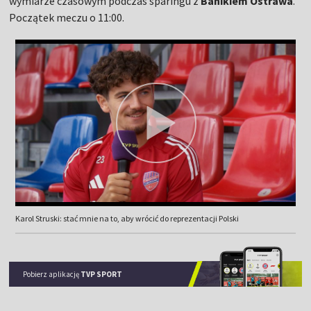
wymiarze czasowym podczas sparingu z
Banikiem Ostrawa
.
Początek meczu o 11:00.
Karol Struski: stać mnie na to, aby wrócić do reprezentacji Polski
Pobierz aplikację
TVP SPORT