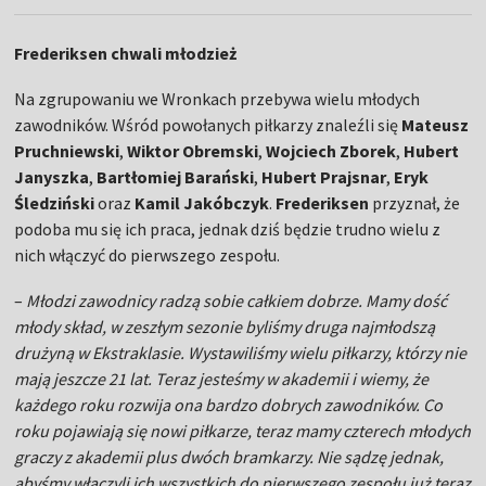
Frederiksen chwali młodzież
Na zgrupowaniu we Wronkach przebywa wielu młodych
zawodników. Wśród powołanych piłkarzy znaleźli się
Mateusz
Pruchniewski
,
Wiktor Obremski
,
Wojciech Zborek
,
Hubert
Janyszka
,
Bartłomiej Barański
,
Hubert Prajsnar
,
Eryk
Śledziński
oraz
Kamil Jakóbczyk
.
Frederiksen
przyznał, że
podoba mu się ich praca, jednak dziś będzie trudno wielu z
nich włączyć do pierwszego zespołu.
–
Młodzi zawodnicy radzą sobie całkiem dobrze. Mamy dość
młody skład, w zeszłym sezonie byliśmy druga najmłodszą
drużyną w Ekstraklasie. Wystawiliśmy wielu piłkarzy, którzy nie
mają jeszcze 21 lat. Teraz jesteśmy w akademii i wiemy, że
każdego roku rozwija ona bardzo dobrych zawodników. Co
roku pojawiają się nowi piłkarze, teraz mamy czterech młodych
graczy z akademii plus dwóch bramkarzy. Nie sądzę jednak,
abyśmy włączyli ich wszystkich do pierwszego zespołu już teraz