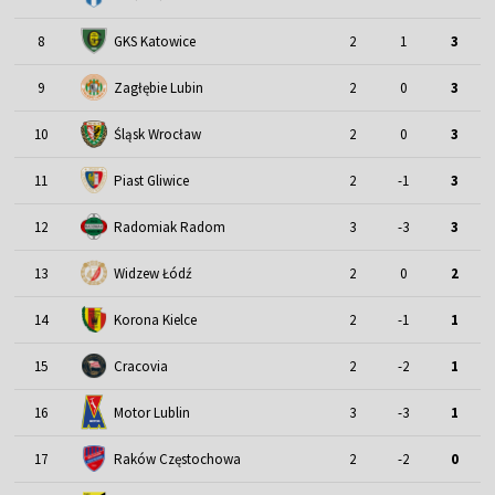
8
GKS Katowice
2
1
3
9
Zagłębie Lubin
2
0
3
Śląsk Wrocław
10
2
0
3
11
Piast Gliwice
2
-1
3
12
Radomiak Radom
3
-3
3
13
Widzew Łódź
2
0
2
14
Korona Kielce
2
-1
1
15
Cracovia
2
-2
1
Motor Lublin
16
3
-3
1
17
Raków Częstochowa
2
-2
0