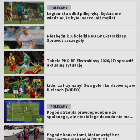
POLECAMY
Legionista odbił piłkę ręką. Sędzia nie
wiedział, że było inaczej niż myślał
Niezbędnik 3. kolejki PKO BP Ekstraklasy.
Sprawdź szczegóły
Tabela PKO BP Ekstraklasy 2026/27: sprawdź
aktualną sytuację
Lider zatrzymany! Dwa gole i kontrowersja w
Kielcach [WIDEO]
POLECAMY
Pogoń strzeliła prawdopodobnie ze
spalonego, ale niezbitego dowodu nie ma...
Pogoń z konkretami, Motor wciąż bez
zwycięstwa w sezonie [WIDEO]