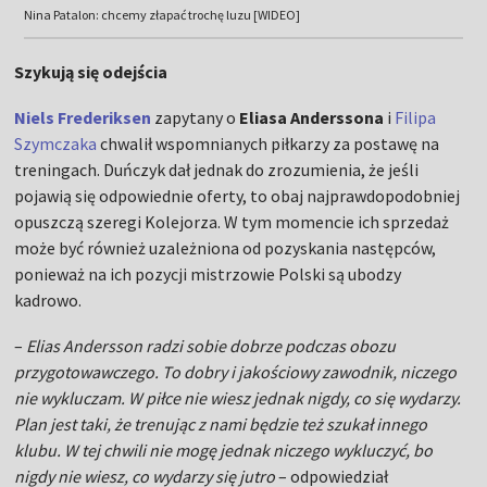
Nina Patalon: chcemy złapać trochę luzu [WIDEO]
Szykują się odejścia
Niels Frederiksen
zapytany o
Eliasa Anderssona
i
Filipa
Szymczaka
chwalił wspomnianych piłkarzy za postawę na
treningach. Duńczyk dał jednak do zrozumienia, że jeśli
pojawią się odpowiednie oferty, to obaj najprawdopodobniej
opuszczą szeregi Kolejorza. W tym momencie ich sprzedaż
może być również uzależniona od pozyskania następców,
ponieważ na ich pozycji mistrzowie Polski są ubodzy
kadrowo.
–
Elias Andersson radzi sobie dobrze podczas obozu
przygotowawczego. To dobry i jakościowy zawodnik, niczego
nie wykluczam. W piłce nie wiesz jednak nigdy, co się wydarzy.
Plan jest taki, że trenując z nami będzie też szukał innego
klubu. W tej chwili nie mogę jednak niczego wykluczyć, bo
nigdy nie wiesz, co wydarzy się jutro
– odpowiedział