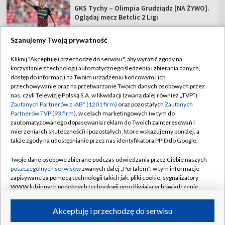
GKS Tychy – Olimpia Grudziądz [NA ŻYWO].
Oglądaj mecz Betclic 2 Ligi
Szanujemy Twoją prywatność
Kliknij "Akceptuję i przechodzę do serwisu", aby wyrazić zgody na
korzystanie z technologii automatycznego śledzenia i zbierania danych,
TVP
dostęp do informacji na Twoim urządzeniu końcowym i ich
Abonament TVP
Regulamin TVP
przechowywanie oraz na przetwarzanie Twoich danych osobowych przez
nas, czyli Telewizję Polską S.A. w likwidacji (zwaną dalej również „TVP”),
Polityka prywatności
Sklep TVP
Zaufanych Partnerów z IAB* (1201 firm)
oraz pozostałych
Zaufanych
Partnerów TVP (93 firm)
, w celach marketingowych (w tym do
Biuro Reklamy
Moje zgody
zautomatyzowanego dopasowania reklam do Twoich zainteresowań i
mierzenia ich skuteczności) i pozostałych, które wskazujemy poniżej, a
Oferta Handlowa
Biuro reklamy
także zgody na udostępnianie przez nas identyfikatora PPID do Google.
Telegazeta ogłoszenia
Kontakt
Twoje dane osobowe zbierane podczas odwiedzania przez Ciebie naszych
Emisja w TVP
poszczególnych serwisów
zwanych dalej „Portalem”, w tym informacje
zapisywane za pomocą technologii takich jak: pliki cookie, sygnalizatory
Kanały
Rada Programowa
WWW lub innych podobnych technologii umożliwiających świadczenie
dopasowanych i bezpiecznych usług, personalizację treści oraz reklam,
Ogłoszenia przetargowe
udostępnianie funkcji mediów społecznościowych oraz analizowanie
©2026 Telewizja Polska Spółka Akcyjna w likwidacji
Akceptuję i przechodzę do serwisu
ruchu w Internecie.
Akademia Telewizyjna