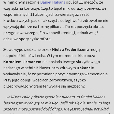
W minionym sezonie
Daniel Hakans
opuścił 11 meczów ze
względu na kontuzje. Często łapał mikrourazy, ponieważ we
wspominanych 11 absencjach zawiera się aż sześć
krótkotrwałych pauz. Tak częste dolegliwości zdrowotne nie
wpływają dobrze na formę piłkarza. Po rozpoczęciu okresu
przygotowawczego, Fin wznowił treningi, jednak wciąż
odczuwa spory dyskomfort.
Słowa wypowiedziane przez
Nielsa Frederiksena
mogą
niepokoić kibiców Lecha. W tym momencie klub poza
Kornelem Lismanem
nie posiada lewego skrzydłowego
będącego w pełni sił. Nawet przy zdrowym
Hakansie
wydawało się, że wspomniana pozycja wymaga wzmocnienia.
Przy jego dolegliwościach zdrowotnych, szybko
przeprowadzony transfer wydaje się niezbędny.
–
Jeśli wszystko pójdzie zgodnie z planem, to Daniel Hakans
będzie gotowy do gry za miesiąc. Jeśli tak się nie stanie, to jego
przerwa może potrwać dość długo. Nie jest to jednak przykład