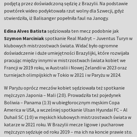
podjętą przez doświadczoną sędzię z Brazylii. Na podstawie
powtórek wideo podyktowała rzut wolny dla Szwecji, gdyż
stwierdziła, iż Balisanger popełniła faul na Janogy.
Edina Alves Batista
sędziowała ten mecz podobnie jak
Szymon Marciniak
spotkanie Real Madryt – Juventus Turyn w
klubowych mistrzostwach świata. Widać było ogromne
doświadczenie i duże umiejętności Brazylijki, które rozwijała
pracując między innymi w mistrzostwach świata kobiet we
Francji w 2019 roku, w Australii i Nowej Zelandii w 2023 oraz
turniejach olimpijskich w Tokio w 2021 i w Paryżu w 2024.
W Paryżu oprócz meczów kobiet sędziowała też spotkanie
mężczyzn Japonia – Mali (2:0). Prowadziła też pojedynek
Boliwia – Panama (1:3) w ubiegłorocznym męskim Copa
America w USA, a wcześniej spotkanie Ulsan Hyundai FC – Al
Duhail SC (1:0) w męskich klubowych mistrzostwach świata w
katarze w 2021 roku. W Brazylii mecze ligowe i pucharowe
mężczyzn sędziuje od roku 2019 – ma ich na koncie prawie sto.