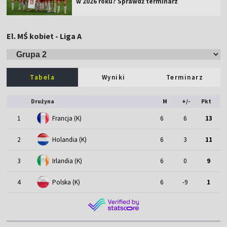
w 2026 roku? Sprawdź terminarz
El. MŚ kobiet - Liga A
Tabela
Wyniki
Terminarz
Drużyna
M
+/-
Pkt
1
Francja (K)
6
6
13
2
Holandia (K)
6
3
11
3
Irlandia (K)
6
0
9
4
Polska (K)
6
-9
1