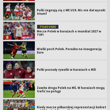
Polki żegnają się z ME U19. Nic nie dał wysoki
triumf
TYLKO U NAS
Mecze Polek w barażach o mundial 2027 w
TVP!
Wielki pech Polek. Porażka na inaugurację
Euro
Polki poznały rywalki w barażach o MŚ!
Zawiła droga Polek na MŚ. W barażach mogą
trafić na potęgi
Kiedy mecze piłkarskiej reprezentacji kobiet