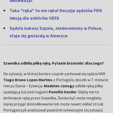
lekceważyć
Taka "ręka" to nie ręka! Decyzja sędziów FIFA
lekcją dla arbitrów UEFA
Sędzia Łukasz Szpala, niedoceniony w Polsce,
staje się gwiazdą w Ameryce
Szwedka odbiła piłkę ręką. Pytanie brzmiało: dlaczego?
Do sytuacji, w której bardzo czujnie zachował się sędzia VAR
Tiago Bruno Lopes Martins
z Portugalii, doszło w 7. minucie
meczu Dania – Szwecja.
Madelen Janogy
odbiła ręką piłkę
spadającą tuż pod nogami
Pernille Harder
. Gdyby nie to
dotknięcie ręką przez Szwedkę, Dunka być może mogłaby
lepiej przyjąć dośrodkowanie lub może nawet oddać strzał.
Portugalczyk analizował powtórki telewizyjne tej sytuacji