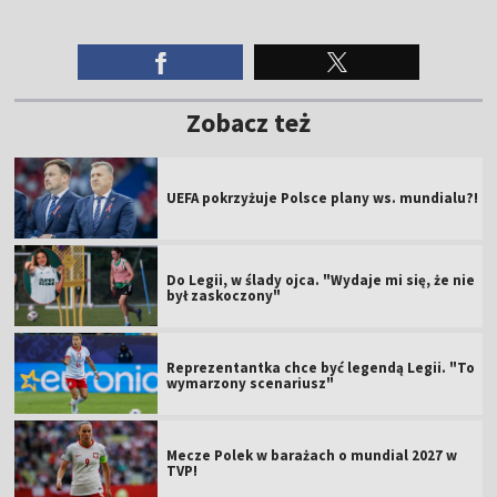
Zobacz też
UEFA pokrzyżuje Polsce plany ws. mundialu?!
Do Legii, w ślady ojca. "Wydaje mi się, że nie
był zaskoczony"
Reprezentantka chce być legendą Legii. "To
wymarzony scenariusz"
Mecze Polek w barażach o mundial 2027 w
TVP!