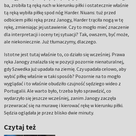
ba, zrobiła tą ręką ruch w kierunku piłki i ostatecznie właśnie
tą ręką wybiła piłkę spod nóg Harder. Niuans: tuż przed
odbiciem piłki ręką przez Janogy, Harder trąciła nogą w tę
rękę, zmieniając jej ustawienie. Czy to mogło mieć znaczenie
dla interpretacji i oceny tej sytuacji? Tak, owszem, być może,
ale niekoniecznie. Już tłumaczymy, dlaczego.
Istotne jest tutaj właśnie to, co działo się wcześniej. Prawa
ręka Janogy znalazła się w pozycji pozornie nienaturalnej,
gdy Szwedka już upadała na ziemię. Czy upadała celowo, aby
wybić piłkę właśnie w taki sposób? Pozornie na to mogło
wyglądać i to właśnie obudziło czujność sędziego wideo z
Portugalii. Ale warto było, trzeba było sprawdzić, co
wydarzyło się jeszcze wcześniej, zanim Janogy zaczęła
przewracać się na murawę i kierować rękę w kierunku piłki.
Sędzia oglądała je przez blisko dwie minuty.
Czytaj też