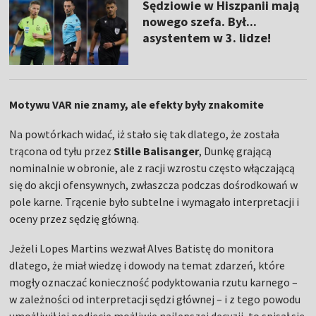
Sędziowie w Hiszpanii mają
nowego szefa. Był...
asystentem w 3. lidze!
Motywu VAR nie znamy, ale efekty były znakomite
Na powtórkach widać, iż stało się tak dlatego, że została
trącona od tyłu przez
Stille Balisanger
, Dunkę grającą
nominalnie w obronie, ale z racji wzrostu często włączającą
się do akcji ofensywnych, zwłaszcza podczas dośrodkowań w
pole karne. Trącenie było subtelne i wymagało interpretacji i
oceny przez sędzię główną.
Jeżeli Lopes Martins wezwał Alves Batistę do monitora
dlatego, że miał wiedzę i dowody na temat zdarzeń, które
mogły oznaczać konieczność podyktowania rzutu karnego –
w zależności od interpretacji sędzi głównej – i z tego powodu
umożliwił jej podjęcie możliwie najlepszej decyzji, to spisał się