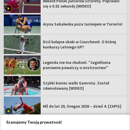
Rekord Polski juniorów sztafety. Poprawili
się o 0.01 sekundy [WIDEO]
Aryna Sabalenka poza turniejem w Toronto!
Dziś kolejne skoki w Courchevel. O której
konkursy Letniego GP?
Legenda nie ma złudzeń. "Jagiellonia
ponownie powalczy o mistrzostwo"
Szybki koniec walki Gamrota. Został
zdemolowany [WIDEO]
MŚ do lat 20, Oregon 2026 – dzień 4. [ZAPIS]
Szanujemy Twoją prywatność