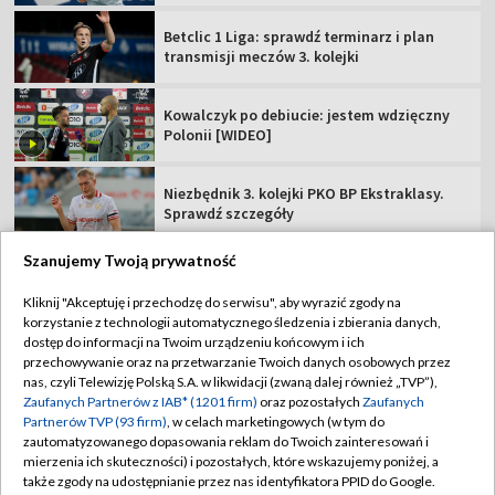
Betclic 1 Liga: sprawdź terminarz i plan
transmisji meczów 3. kolejki
Kowalczyk po debiucie: jestem wdzięczny
Polonii [WIDEO]
Niezbędnik 3. kolejki PKO BP Ekstraklasy.
Sprawdź szczegóły
Szanujemy Twoją prywatność
Kliknij "Akceptuję i przechodzę do serwisu", aby wyrazić zgody na
korzystanie z technologii automatycznego śledzenia i zbierania danych,
TVP
dostęp do informacji na Twoim urządzeniu końcowym i ich
przechowywanie oraz na przetwarzanie Twoich danych osobowych przez
Abonament TVP
Regulamin TVP
nas, czyli Telewizję Polską S.A. w likwidacji (zwaną dalej również „TVP”),
Polityka prywatności
Sklep TVP
Zaufanych Partnerów z IAB* (1201 firm)
oraz pozostałych
Zaufanych
Partnerów TVP (93 firm)
, w celach marketingowych (w tym do
Biuro Reklamy
Moje zgody
zautomatyzowanego dopasowania reklam do Twoich zainteresowań i
mierzenia ich skuteczności) i pozostałych, które wskazujemy poniżej, a
Oferta Handlowa
Biuro reklamy
także zgody na udostępnianie przez nas identyfikatora PPID do Google.