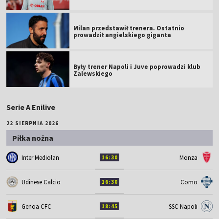
Milan przedstawił trenera. Ostatnio
prowadził angielskiego giganta
Były trener Napoli i Juve poprowadzi klub
Zalewskiego
Serie A Enilive
22 SIERPNIA 2026
Piłka nożna
Inter Mediolan
Monza
16:30
Udinese Calcio
Como
16:30
Genoa CFC
SSC Napoli
18:45