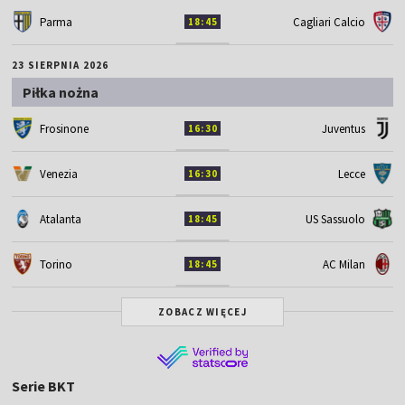
Parma
Cagliari Calcio
18:45
23 SIERPNIA 2026
Piłka nożna
Frosinone
Juventus
16:30
Venezia
Lecce
16:30
Atalanta
US Sassuolo
18:45
Torino
AC Milan
18:45
ZOBACZ WIĘCEJ
Serie BKT