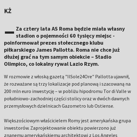
KŻ
–
Za cztery lata AS Roma będzie miała własny
stadion o pojemności 60 tysięcy miejsc -
poinformował prezes stołecznego klubu
piłkarskiego James Pallotta. Roma nie chce już
dłużej grać na tym samym obiekcie – Stadio
Olimpico, co lokalny rywal Lazio Rzym.
W rozmowie z włoską gazetą "IlSole24Ore" Pallotta ujawnił,
że rozważane są trzy lokalizacje pod planową i szacowaną na
200 mln euro inwestycję – w pobliżu hipodromu Tor di Valle w
południowo-zachodniej części stolicy oraz w dwóch dawnych
przemysłowych dzielnicach Gazometro lub Ostiense.
Większościowym właścicielem Romy jest amerykańska grupa
inwestorów. Zaprojektowanie obiektu powierzono już
znanemu amerykańskiemu architektowi z Los Angeles