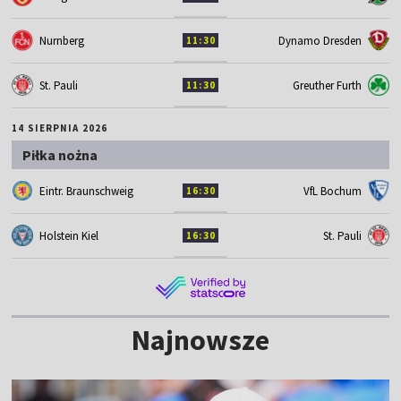
Nurnberg
Dynamo Dresden
11:30
St. Pauli
Greuther Furth
11:30
14 SIERPNIA 2026
Piłka nożna
Eintr. Braunschweig
VfL Bochum
16:30
Holstein Kiel
St. Pauli
16:30
Najnowsze