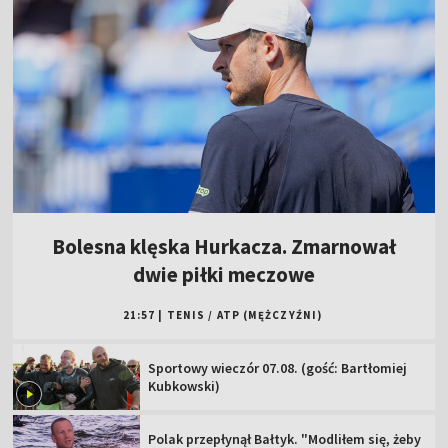
Bolesna klęska Hurkacza. Zmarnował
dwie piłki meczowe
21:57
|
TENIS
/
ATP (MĘŻCZYŹNI)
Sportowy wieczór 07.08. (gość: Bartłomiej
Kubkowski)
Polak przepłynął Bałtyk. "Modliłem się, żeby