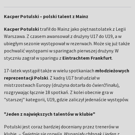
Kacper Potulski – polski talent z Mainz
Kacper Potulski
trafił do Mainz jako piętnastolatek z Legii
Warszawa. Z czasem awansował z drużyny U17 do U19, a w
ubiegłym sezonie występował w rezerwach. Może się już także
pochwalić występami w sparingach pierwszej drużyny. W
styczniu zagrał w sparingu z
Eintrachtem Frankfurt
.
17-latek wystąpił także w wielu spotkaniach
młodzieżowych
reprezentacji Polski
. Z kadrą U17 brał udział w
mistrzostwach Europy (drużyna dotarła do ćwierćfinału),
rozgrywając łącznie 18 spotkań. Z kolei obecnie gra w
"starszej" kategorii, U19, gdzie zaliczył jedenaście występów.
"Jeden z największych talentów w klubie"
Potulski jest coraz bardziej doceniany przez trenerów w
klubie.
– Świetnie się rozwija. Wspaniały chłopak i jeden z