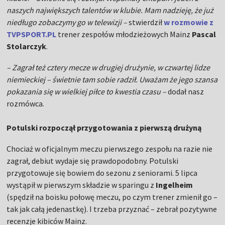
naszych największych talentów w klubie. Mam nadzieję, że już
niedługo zobaczymy go w telewizji –
stwierdził
w rozmowie z
TVPSPORT.PL
trener zespołów młodzieżowych Mainz
Pascal
Stolarczyk
.
– Zagrał też cztery mecze w drugiej drużynie, w czwartej lidze
niemieckiej – świetnie tam sobie radził. Uważam że jego szansa
pokazania się w wielkiej piłce to kwestia czasu –
dodał nasz
rozmówca.
Potulski rozpoczął przygotowania z pierwszą drużyną
Chociaż w oficjalnym meczu pierwszego zespołu na razie nie
zagrał, debiut wydaje się prawdopodobny. Potulski
przygotowuje się bowiem do sezonu z seniorami. 5 lipca
wystąpił w pierwszym składzie w sparingu z
Ingelheim
(spędził na boisku połowę meczu, po czym trener zmienił go –
tak jak całą jedenastkę). I trzeba przyznać – zebrał pozytywne
recenzje kibiców Mainz.