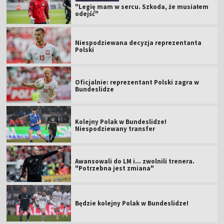
"Legię mam w sercu. Szkoda, że musiałem
odejść"
Niespodziewana decyzja reprezentanta
Polski
Oficjalnie: reprezentant Polski zagra w
Bundeslidze
Kolejny Polak w Bundeslidze!
Niespodziewany transfer
Awansowali do LM i... zwolnili trenera.
"Potrzebna jest zmiana"
Będzie kolejny Polak w Bundeslidze!