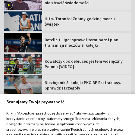
nie stracić świadomości"
Hit w Toronto! Znamy godzinę meczu
Świątek
Betclic 1 Liga: sprawdź terminarz i plan
transmisji meczów 3. kolejki
Kowalczyk po debiucie: jestem wdzięczny
Polonii [WIDEO]
Niezbędnik 3. kolejki PKO BP Ekstraklasy.
Sprawdź szczegóły
Szanujemy Twoją prywatność
Kliknij "Akceptuję i przechodzę do serwisu", aby wyrazić zgody na
korzystanie z technologii automatycznego śledzenia i zbierania danych,
TVP
dostęp do informacji na Twoim urządzeniu końcowym i ich
Abonament TVP
Regulamin TVP
przechowywanie oraz na przetwarzanie Twoich danych osobowych przez
nas, czyli Telewizję Polską S.A. w likwidacji (zwaną dalej również „TVP”),