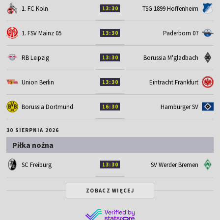
1. FC Koln
TSG 1899 Hoffenheim
13:30
1. FSV Mainz 05
Paderborn 07
13:30
RB Leipzig
Borussia M'gladbach
13:30
Union Berlin
Eintracht Frankfurt
13:30
Borussia Dortmund
Hamburger SV
16:30
30 SIERPNIA 2026
Piłka nożna
SC Freiburg
SV Werder Bremen
13:30
ZOBACZ WIĘCEJ