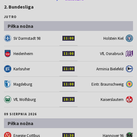
2. Bundesliga
JUTRO
Piłka nożna
SV Darmstadt 98
Holstein Kiel
11:00
Heidenheim
VfL Osnabruck
11:00
Karlsruher
Arminia Bielefeld
11:00
Magdeburg
Eintr. Braunschweig
11:00
VfL Wolfsburg
Kaiserslautern
18:30
09 SIERPNIA 2026
Piłka nożna
Energie Cottbus
Hannover 96
11:30