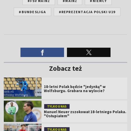
#FSV MAINZ
#MAINZ
#NIEMCY
#BUNDESLIGA
#REPREZENTACJA POLSKI U19
Zobacz też
18-letni Polak będzie "jedynką" w
Wolfsburgu. Grabara na wylocie?
TYLKO U NAS
Manuel Neuer zszokował 18-letniego Polaka.
"Osłupiałem"
TYLKO U NAS