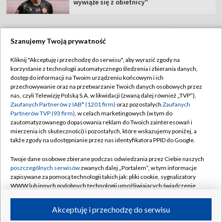
wywiąże się z obietnicy"
Szanujemy Twoją prywatność
TVP
Kliknij "Akceptuję i przechodzę do serwisu", aby wyrazić zgody na
korzystanie z technologii automatycznego śledzenia i zbierania danych,
Abonament TVP
Regulamin TVP
dostęp do informacji na Twoim urządzeniu końcowym i ich
Polityka prywatności
Sklep TVP
przechowywanie oraz na przetwarzanie Twoich danych osobowych przez
nas, czyli Telewizję Polską S.A. w likwidacji (zwaną dalej również „TVP”),
Biuro Reklamy
Moje zgody
Zaufanych Partnerów z IAB* (1201 firm)
oraz pozostałych
Zaufanych
Partnerów TVP (93 firm)
, w celach marketingowych (w tym do
Oferta Handlowa
Biuro reklamy
zautomatyzowanego dopasowania reklam do Twoich zainteresowań i
mierzenia ich skuteczności) i pozostałych, które wskazujemy poniżej, a
Telegazeta ogłoszenia
Kontakt
także zgody na udostępnianie przez nas identyfikatora PPID do Google.
Emisja w TVP
Twoje dane osobowe zbierane podczas odwiedzania przez Ciebie naszych
Kanały
Rada Programowa
poszczególnych serwisów
zwanych dalej „Portalem”, w tym informacje
zapisywane za pomocą technologii takich jak: pliki cookie, sygnalizatory
Ogłoszenia przetargowe
WWW lub innych podobnych technologii umożliwiających świadczenie
©2026 Telewizja Polska Spółka Akcyjna w likwidacji
dopasowanych i bezpiecznych usług, personalizację treści oraz reklam,
Akademia Telewizyjna
udostępnianie funkcji mediów społecznościowych oraz analizowanie
Akceptuję i przechodzę do serwisu
Informacje o nadawcy
ruchu w Internecie.