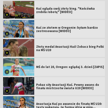
Kuś ogląda swój złoty bieg. "Końcówka
zrobiła robotę" [WIDEO]
Kuś ze złotem w Oregonie: byłam bardzo
zestresowana [WIDEO]
Złoty medal Anastazji Kuś! Zobacz bieg Polki
na MŚ U20
MŚ do lat 20, Oregon: oglądaj 3. dzień [ZAPIS]
Pokaz siły Anastazji Kuś. Pewny awans do
finału mistrzostw świata U20 [WIDEO]
Anastazja Kuś po awansie do finału MŚ U20:
testy pokazują, że forma idzie w górę