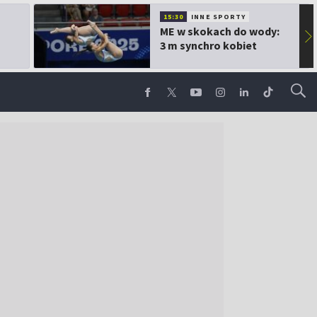
15:30
INNE SPORTY
ME w skokach do wody:
▶
3 m synchro kobiet