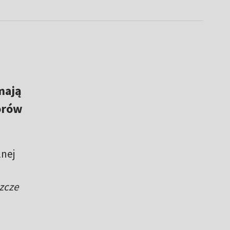
mają
orów
nej
zcze