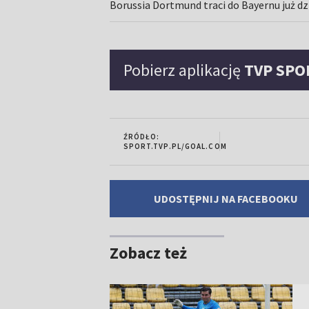
Borussia Dortmund traci do Bayernu już d
Pobierz aplikację
TVP SPO
ŹRÓDŁO:
SPORT.TVP.PL/GOAL.COM
UDOSTĘPNIJ NA FACEBOOKU
Zobacz też