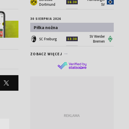
16:30
Dortmund
SV
30 SIERPNIA 2026
Piłka nożna
SV Werder
SC Freiburg
13:30
Bremen
ZOBACZ WIĘCEJ