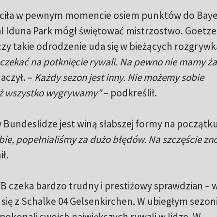
raciła w pewnym momencie osiem punktów do Bay
nal Iduna Park mógł świętować mistrzostwo. Goetze
czy takie odrodzenie uda się w bieżących rozgrywk
czekać na potknięcie rywali. Na pewno nie mamy ż
aczył. –
Każdy sezon jest inny. Nie możemy sobie
już wszystko wygrywamy"
– podkreślił.
w Bundeslidze jest winą słabszej formy na początk
bie, popełnialiśmy za dużo błędów. Na szczęście zn
ił.
B czeka bardzo trudny i prestiżowy sprawdzian – 
się z Schalke 04 Gelsenkirchen. W ubiegłym sezon
okonali swoich największych rywali w lidze. W