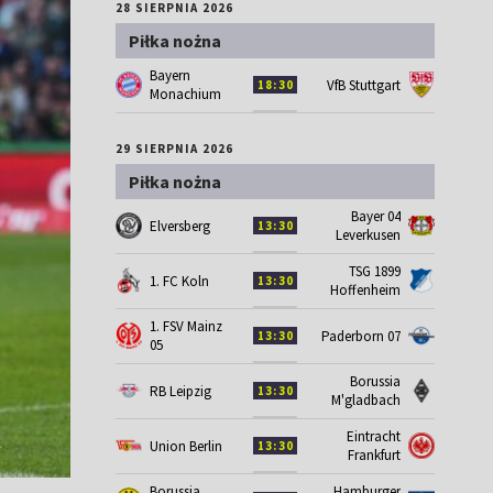
28 SIERPNIA 2026
Piłka nożna
Bayern
VfB Stuttgart
18:30
Monachium
29 SIERPNIA 2026
Piłka nożna
Bayer 04
Elversberg
13:30
Leverkusen
TSG 1899
1. FC Koln
13:30
Hoffenheim
1. FSV Mainz
Paderborn 07
13:30
05
Borussia
RB Leipzig
13:30
M'gladbach
Eintracht
Union Berlin
13:30
Frankfurt
Borussia
Hamburger