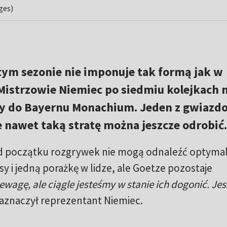
ges)
ym sezonie nie imponuje tak formą jak w
istrzowie Niemiec po siedmiu kolejkach 
ty do Bayernu Monachium. Jeden z gwiazd
 nawet taką stratę można jeszcze odrobić.
d początku rozgrywek nie mogą odnaleźć optymal
misy i jedną porażkę w lidze, ale Goetze pozostaje
wagę, ale ciągle jesteśmy w stanie ich dogonić. Jes
zaznaczył reprezentant Niemiec.