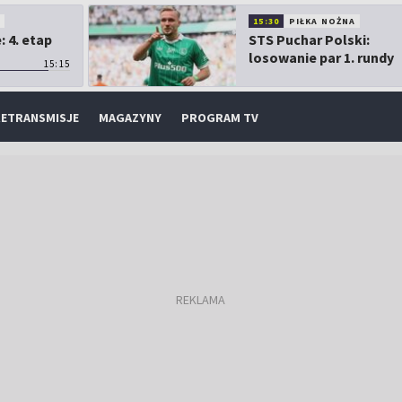
O
15:30
PIŁKA NOŻNA
 4. etap
STS Puchar Polski:
losowanie par 1. rundy
15:15
ETRANSMISJE
MAGAZYNY
PROGRAM TV