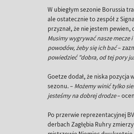
W ubiegłym sezonie Borussia t
ale ostatecznie to zespół z Sig
przyznał, że nie jestem pewien, 
Musimy wygrywać nasze mecze i 
powodów, żeby się ich bać
– zazn
powiedzieć "dobra, od tej pory 
Goetze dodał, że niska pozycja 
sezonu. –
Możemy winić tylko sie
jesteśmy na dobrej drodze
– ocen
Po przerwie reprezentacyjnej BV
derbach Zagłębia Ruhry zmierzy 
mistrzowie Niemiec dwukrotnie p