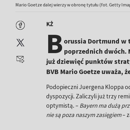
Mario Goetze dalej wierzy w obronę tytułu (fot. Getty Ima
KŻ
B
orussia Dortmund w t
poprzednich dwóch. M
już dziewięć punktów stra
BVB Mario Goetze uważa, że
Podopieczni Juergena Kloppa o
dyspozycji. Zaliczyli już trzy re
optymistą. –
Bayern ma dużą prze
nie są poza naszym zasięgiem
– 