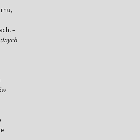
ernu,
ach. –
adnych
u
ów
w
ie