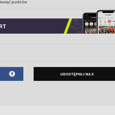
ziewięć punktów
RT
UDOSTĘPNIJ NA X