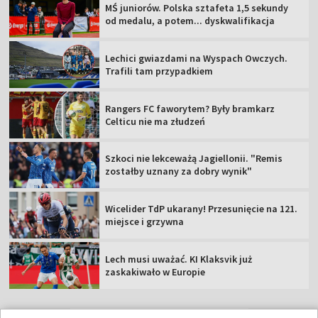
MŚ juniorów. Polska sztafeta 1,5 sekundy
od medalu, a potem... dyskwalifikacja
Lechici gwiazdami na Wyspach Owczych.
Trafili tam przypadkiem
Rangers FC faworytem? Były bramkarz
Celticu nie ma złudzeń
Szkoci nie lekceważą Jagiellonii. "Remis
zostałby uznany za dobry wynik"
Wicelider TdP ukarany! Przesunięcie na 121.
miejsce i grzywna
Lech musi uważać. KI Klaksvik już
zaskakiwało w Europie