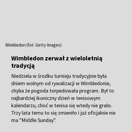
Wimbledon zerwał z wieloletnią
tradycją
Niedziela w środku turnieju tradycyjnie była
dniem wolnym od rywalizacji w
Wimbledonie
,
chyba że pogoda torpedowała program. Był to
najbardziej ikoniczny dzień w tenisowym
kalendarzu, choć w tenisa się wtedy nie grało.
Trzy lata temu to się zmieniło i już oficjalnie nie
ma "Middle Sunday".
08:45
Zwycięzca w ćwierćfinale zmierzy się z rozstawionym z
"5" Taylorem Fritzem lub Jordanem Thompsonem.
08:40
Wydaje się, że Majchrzak w najlepszym wydaniu może