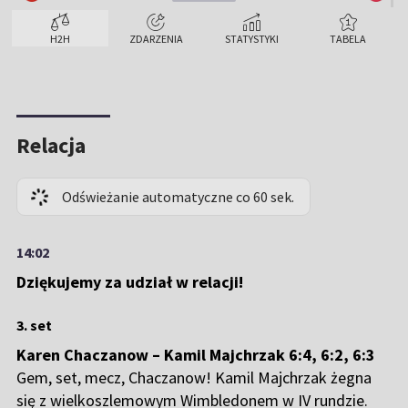
06/07/2025
Wimbledon
H2H
ZDARZENIA
STATYSTYKI
TABELA
KHA
3 : 0
MAJ
09/06/2022
Hertogenbosch
KHA
2 : 1
MAJ
Relacja
19/05/2021
Lyon
MAJ
0 : 2
KHA
Odświeżanie automatyczne co 60 sek.
28/09/2020
Roland Garros
MAJ
0 : 3
KHA
14:02
Dziękujemy za udział w relacji!
3. set
Karen Chaczanow – Kamil Majchrzak 6:4, 6:2, 6:3
Gem, set, mecz, Chaczanow! Kamil Majchrzak żegna
się z wielkoszlemowym Wimbledonem w IV rundzie.