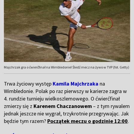
Majchrzak gra o ćwierćfinał na Wimbledonie! Śledź mecz na żywo w TVP (fot. Getty)
Trwa życiowy występ
Kamila Majchrzaka
na
Wimbledonie. Polak po raz pierwszy w karierze zagra w
4. rundzie turnieju wielkoszlemowego. O ćwierćfinał
zmierzy się z
Karenem Chaczanowem
– z tym rywalem
jednak jeszcze nie wygrał, trzykrotnie przegrywając. Jak
będzie tym razem?
Początek meczu o godzinie 12:00
.