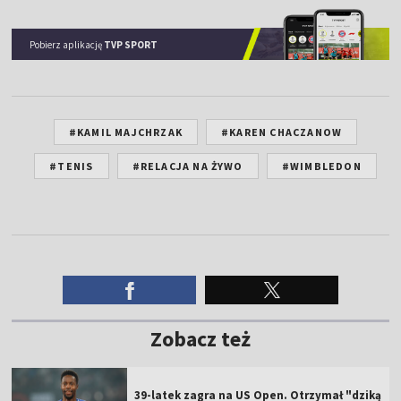
#TENIS
#RELACJA NA ŻYWO
#WIMBLEDON
Zobacz też
39-latek zagra na US Open. Otrzymał "dziką
kartę"
Świątek wybrała partnera! To z nim zagra w
US Open
Będzie debiut Chwalińskiej! Dobre wieści z
US Open