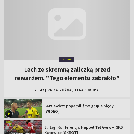
NOWE
Lech ze skromną zaliczką przed
rewanżem. "Tego elementu zabrakło"
20:42
|
PIŁKA NOŻNA
/
LIGA EUROPY
Bartlewicz: popełniliśmy głupie błędy
[WIDEO]
El. Ligi Konferencji: Hapoel Tel Awiw – GKS
Katowice [SKRÓT]
Kowalczyk: ciężko się wchodzi w taki mecz
[WIDEO]
Popis skrzydłowego Jagi. "Dubletu nie
zdobyłem nawet w Ekstraklasie"