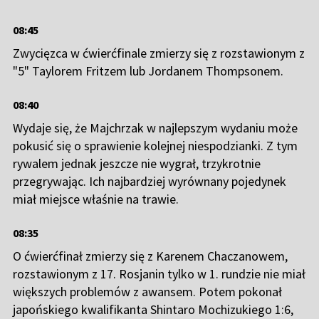
pokusić się o sprawienie kolejnej niespodzianki. Z tym
rywalem jednak jeszcze nie wygrał, trzykrotnie
przegrywając. Ich najbardziej wyrównany pojedynek
miał miejsce właśnie na trawie.
08:35
O ćwierćfinał zmierzy się z Karenem Chaczanowem,
rozstawionym z 17. Rosjanin tylko w 1. rundzie nie miał
większych problemów z awansem. Potem pokonał
japońskiego kwalifikanta Shintaro Mochizukiego 1:6,
7:6, 4:6, 6:3, 6:4. Jego piątkowe starcie z Nuno
Borgesem trwało blisko cztery godziny (7:6, 4:6, 4:6,
6:3, 7:6). W decydującym secie przegrywał już 2:5.
08:30
Po raz pierwszy w karierze awansował do czwartej
rundy imprezy wielkoszlemowej. A to nie musi być