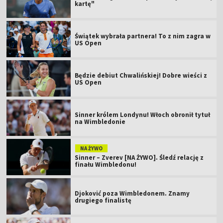
Sinner królem Londynu! Włoch obronił tytuł
na Wimbledonie
NA ŻYWO
Sinner – Zverev [NA ŻYWO]. Śledź relację z
finału Wimbledonu!
Djoković poza Wimbledonem. Znamy
drugiego finalistę
To koniec pięknego snu sensacji
Wimbledonu
Wimbledon: co za historia! Będzie
wewnętrzny finał
Znamy pierwszą finalistkę Wimbledonu. Co