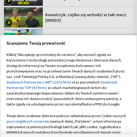
Zagrali potencjalni rywale Polaków. Jest
jedna niespodzianka
Polskie kluby w europejskich pucharach.
Sprawdź terminarz!
Szanujemy Twoją prywatność
Kliknij "Akceptuję i przechodzę do serwisu", aby wyrazić zgody na
korzystanie z technologii automatycznego śledzenia i zbierania danych,
TVP
dostęp do informacji na Twoim urządzeniu końcowym i ich
przechowywanie oraz na przetwarzanie Twoich danych osobowych przez
Abonament TVP
Regulamin TVP
nas, czyli Telewizję Polską S.A. w likwidacji (zwaną dalej również „TVP”),
Polityka prywatności
Sklep TVP
Zaufanych Partnerów z IAB* (1201 firm)
oraz pozostałych
Zaufanych
Partnerów TVP (93 firm)
, w celach marketingowych (w tym do
Biuro Reklamy
Moje zgody
zautomatyzowanego dopasowania reklam do Twoich zainteresowań i
mierzenia ich skuteczności) i pozostałych, które wskazujemy poniżej, a
Oferta Handlowa
Biuro reklamy
także zgody na udostępnianie przez nas identyfikatora PPID do Google.
Telegazeta ogłoszenia
Kontakt
Twoje dane osobowe zbierane podczas odwiedzania przez Ciebie naszych
Emisja w TVP
poszczególnych serwisów
zwanych dalej „Portalem”, w tym informacje
zapisywane za pomocą technologii takich jak: pliki cookie, sygnalizatory
Kanały
Rada Programowa
WWW lub innych podobnych technologii umożliwiających świadczenie