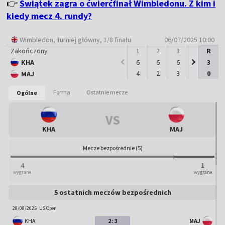
👉
Świątek zagra o ćwierćfinał Wimbledonu. Z kim i
kiedy mecz 4. rundy?
Wimbledon
, Turniej główny, 1/8 finału
06/07/2025 10:00
Zakończony
1
2
3
4
R
5
KHA
6
6
6
-
3
-
Mecz zakończony
4
2
3
-
0
-
MAJ
3
0
:
-
-
-
-
:
:
Forma
Ostatnie mecze
Ogólne
KHA
MAJ
VS
KHA
MAJ
Mecze bezpośrednie (5)
4
1
wygrane
wygrane
5 ostatnich meczów bezpośrednich
28/08/2025
US Open
KHA
2 : 3
MAJ