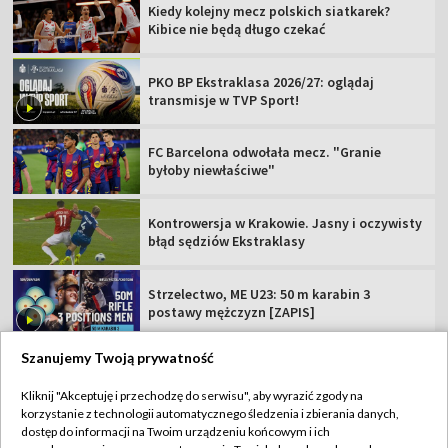
Kiedy kolejny mecz polskich siatkarek?
Kibice nie będą długo czekać
PKO BP Ekstraklasa 2026/27: oglądaj
transmisje w TVP Sport!
FC Barcelona odwołała mecz. "Granie
byłoby niewłaściwe"
Kontrowersja w Krakowie. Jasny i oczywisty
błąd sędziów Ekstraklasy
Strzelectwo, ME U23: 50 m karabin 3
postawy mężczyzn [ZAPIS]
Szanujemy Twoją prywatność
Kliknij "Akceptuję i przechodzę do serwisu", aby wyrazić zgody na
korzystanie z technologii automatycznego śledzenia i zbierania danych,
TVP
dostęp do informacji na Twoim urządzeniu końcowym i ich