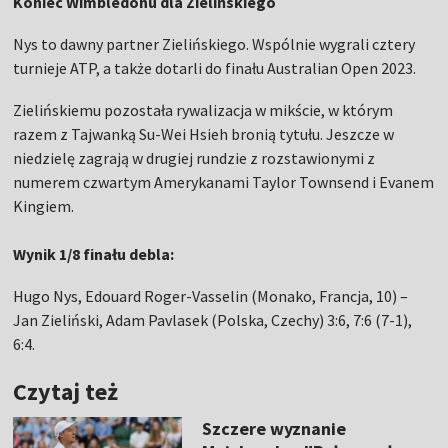
Koniec Wimbledonu dla Zielińskiego
Nys to dawny partner Zielińskiego. Wspólnie wygrali cztery
turnieje ATP, a także dotarli do finału Australian Open 2023.
Zielińskiemu pozostała rywalizacja w mikście, w którym
razem z Tajwanką Su-Wei Hsieh bronią tytułu. Jeszcze w
niedzielę zagrają w drugiej rundzie z rozstawionymi z
numerem czwartym Amerykanami Taylor Townsend i Evanem
Kingiem.
Wynik 1/8 finału debla:
Hugo Nys, Edouard Roger-Vasselin (Monako, Francja, 10) –
Jan Zieliński, Adam Pavlasek (Polska, Czechy) 3:6, 7:6 (7-1),
6:4.
Czytaj też
Szczere wyznanie