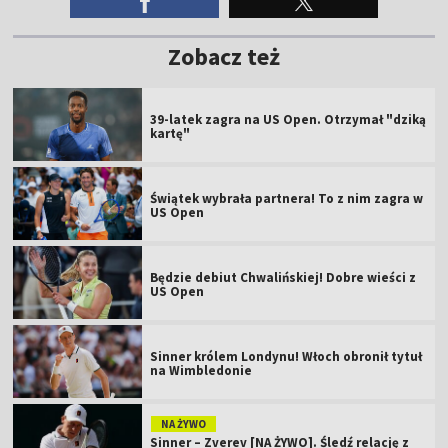
Zobacz też
39-latek zagra na US Open. Otrzymał "dziką
kartę"
Świątek wybrała partnera! To z nim zagra w
US Open
Będzie debiut Chwalińskiej! Dobre wieści z
US Open
Sinner królem Londynu! Włoch obronił tytuł
na Wimbledonie
NA ŻYWO
Sinner – Zverev [NA ŻYWO]. Śledź relację z