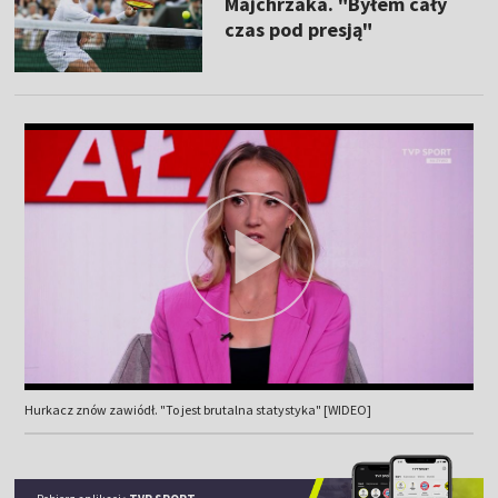
Majchrzaka. "Byłem cały
czas pod presją"
Hurkacz znów zawiódł. "To jest brutalna statystyka" [WIDEO]