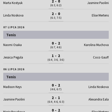
2 - 0
Marta Kostyuk
Jasmine Paolini
(6:3, 6:2)
2 - 0
Linda Noskova
Elise Mertens
(6:3, 7:5)
07 LIPCA 2026
Tenis
0 - 2
Naomi Osaka
Karolina Muchova
(6:7, 4:6)
1 - 2
Jessica Pegula
Coco Gauff
(6:4, 3:6, 3:6)
06 LIPCA 2026
Tenis
0 - 2
Madison Keys
Linda Noskova
(4:6, 6:7)
2 - 1
Jasmine Paolini
Alexandra Eala
(6:4, 4:6, 6:3)
0 - 2
Marie Bouzkova
Elise Mertens