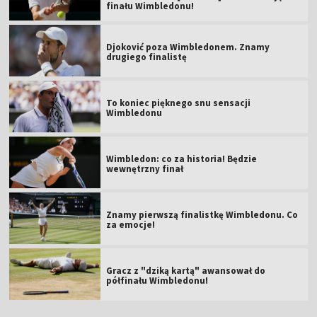
finału Wimbledonu!
Djoković poza Wimbledonem. Znamy
drugiego finalistę
To koniec pięknego snu sensacji
Wimbledonu
Wimbledon: co za historia! Będzie
wewnętrzny finał
Znamy pierwszą finalistkę Wimbledonu. Co
za emocje!
Gracz z "dziką kartą" awansował do
półfinału Wimbledonu!