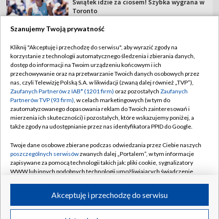
Świątek idzie za ciosem! Szybka wygrana w
Toronto
Szanujemy Twoją prywatność
Dziś mecz Hapoel Tel Awiw – GKS Katowice.
Sprawdź składy!
Kliknij "Akceptuję i przechodzę do serwisu", aby wyrazić zgody na
korzystanie z technologii automatycznego śledzenia i zbierania danych,
dostęp do informacji na Twoim urządzeniu końcowym i ich
przechowywanie oraz na przetwarzanie Twoich danych osobowych przez
ME w skokach do wody: 10 m mężczyzn
nas, czyli Telewizję Polską S.A. w likwidacji (zwaną dalej również „TVP”),
Zaufanych Partnerów z IAB* (1201 firm)
oraz pozostałych
Zaufanych
Partnerów TVP (93 firm)
, w celach marketingowych (w tym do
zautomatyzowanego dopasowania reklam do Twoich zainteresowań i
mierzenia ich skuteczności) i pozostałych, które wskazujemy poniżej, a
także zgody na udostępnianie przez nas identyfikatora PPID do Google.
TVP
Twoje dane osobowe zbierane podczas odwiedzania przez Ciebie naszych
Abonament TVP
Regulamin TVP
poszczególnych serwisów
zwanych dalej „Portalem”, w tym informacje
Polityka prywatności
Sklep TVP
zapisywane za pomocą technologii takich jak: pliki cookie, sygnalizatory
WWW lub innych podobnych technologii umożliwiających świadczenie
Biuro Reklamy
Moje zgody
dopasowanych i bezpiecznych usług, personalizację treści oraz reklam,
udostępnianie funkcji mediów społecznościowych oraz analizowanie
Oferta Handlowa
Biuro reklamy
Akceptuję i przechodzę do serwisu
ruchu w Internecie.
Telegazeta ogłoszenia
Kontakt
Twoje dane osobowe zbierane podczas odwiedzania przez Ciebie