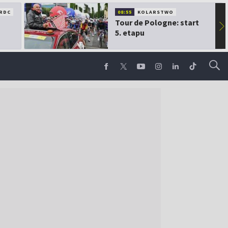
RDC
08:55
KOLARSTWO
Tour de Pologne: start
▶
5. etapu