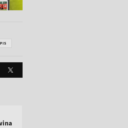
PIS
wina