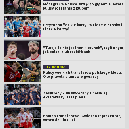
Mógł grać w Polsce, wziął go gigant. Ujawnia
kulisy rozstania z klubem
Przyznano "dzikie karty" w Lidze Mistrzów i
Lidze Mistrzyń
"Turcja to nie jest ten kierunek", czyli o tym,
jak polski klub rozbił bank
TYLKO U NAS
Kulisy wielkich transferów polskiego klubu.
Oto prawda o umowie gwiazdy
Zasłużony klub wycofany z polskiej
ekstraklasy. Jest plan B
Bomba transferowa! Gwiazda reprezentacji
wraca do PlusLigi