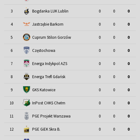
3
Bogdanka LUK Lublin
0
0
0
4
Jastrzębie Barkom
0
0
0
5
Cuprum Stilon Gorzów
0
0
0
6
Częstochowa
0
0
0
7
Energa Indykpol AZS
0
0
0
8
Energa Trefl Gdańsk
0
0
0
9
GKS Katowice
0
0
0
10
InPost CHKS Chełm
0
0
0
11
PGE Projekt Warszawa
0
0
0
12
PGE GiEK Skra B.
0
0
0