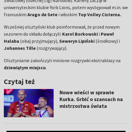
Światowej (obecnej Ligi Narodów). Karierę zaczął w
uniwersyteckim klubie York Lions, potem występował m.in. we
francuskim
Arago de Sete
i włoskim
Top Volley Cisterna.
Wcześniej olsztyński klub poinformował, że przed nowym
sezonem do składu dołączyli:
Karol Borkowski
i
Paweł
Halaba
(obaj przyjmujący),
Seweryn
Lipiński
(środkowy) i
Johannes
Tille
(rozgrywający).
Olsztynianie zakończyli minione rozgrywki ekstraklasy na
dziewiątym
miejscu
.
Czytaj też
Nowe wieści w sprawie
Kurka. Grbić o szansach na
mistrzostwa świata