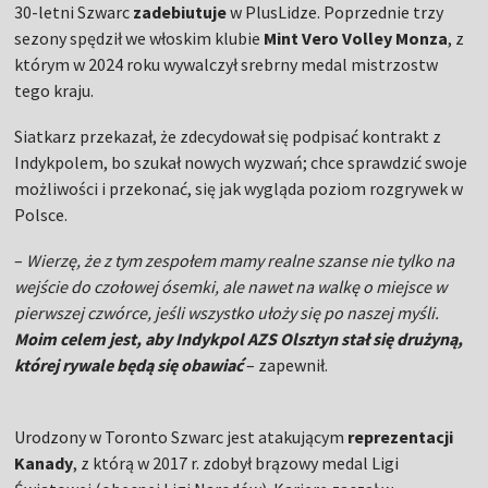
30-letni Szwarc
zadebiutuje
w PlusLidze. Poprzednie trzy
sezony spędził we włoskim klubie
Mint Vero Volley Monza
, z
którym w 2024 roku wywalczył srebrny medal mistrzostw
tego kraju.
Siatkarz przekazał, że zdecydował się podpisać kontrakt z
Indykpolem, bo szukał nowych wyzwań; chce sprawdzić swoje
możliwości i przekonać, się jak wygląda poziom rozgrywek w
Polsce.
–
Wierzę, że z tym zespołem mamy realne szanse nie tylko na
wejście do czołowej ósemki, ale nawet na walkę o miejsce w
pierwszej czwórce, jeśli wszystko ułoży się po naszej myśli.
Moim celem jest, aby Indykpol AZS Olsztyn stał się drużyną,
której rywale będą się obawiać
– zapewnił.
Urodzony w Toronto Szwarc jest atakującym
reprezentacji
Kanady
, z którą w 2017 r. zdobył brązowy medal Ligi