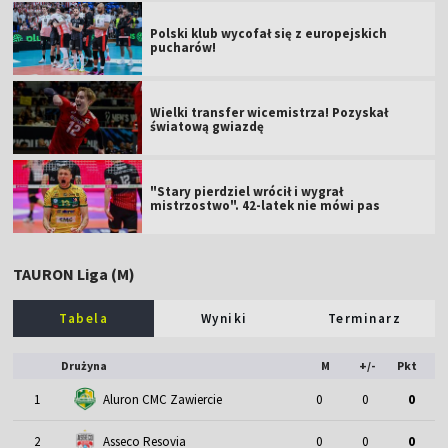
Polski klub wycofał się z europejskich
pucharów!
Wielki transfer wicemistrza! Pozyskał
światową gwiazdę
"Stary pierdziel wrócił i wygrał
mistrzostwo". 42-latek nie mówi pas
TAURON Liga (M)
Tabela
Wyniki
Terminarz
Drużyna
M
+/-
Pkt
1
Aluron CMC Zawiercie
0
0
0
2
Asseco Resovia
0
0
0