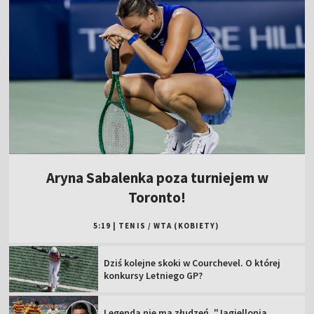
Aryna Sabalenka poza turniejem w
Toronto!
5:19
|
TENIS
/
WTA (KOBIETY)
Dziś kolejne skoki w Courchevel. O której
konkursy Letniego GP?
Legenda nie ma złudzeń. "Jagiellonia