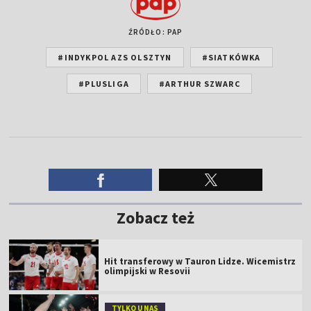
ŹRÓDŁO: PAP
#INDYKPOL AZS OLSZTYN
#SIATKÓWKA
#PLUSLIGA
#ARTHUR SZWARC
Zobacz też
Hit transferowy w Tauron Lidze. Wicemistrz
olimpijski w Resovii
TYLKO U NAS