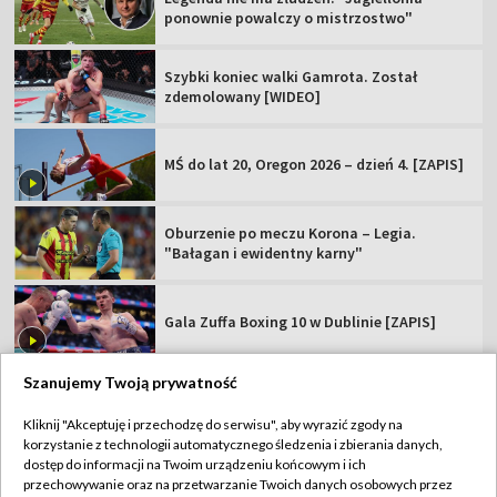
ponownie powalczy o mistrzostwo"
Szybki koniec walki Gamrota. Został
zdemolowany [WIDEO]
MŚ do lat 20, Oregon 2026 – dzień 4. [ZAPIS]
Oburzenie po meczu Korona – Legia.
"Bałagan i ewidentny karny"
Gala Zuffa Boxing 10 w Dublinie [ZAPIS]
Szanujemy Twoją prywatność
Kliknij "Akceptuję i przechodzę do serwisu", aby wyrazić zgody na
korzystanie z technologii automatycznego śledzenia i zbierania danych,
TVP
dostęp do informacji na Twoim urządzeniu końcowym i ich
Abonament TVP
Regulamin TVP
przechowywanie oraz na przetwarzanie Twoich danych osobowych przez