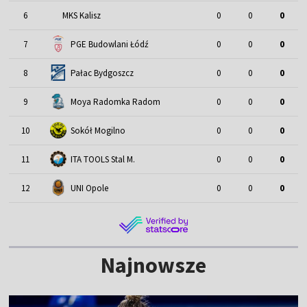
6
MKS Kalisz
0
0
0
7
PGE Budowlani Łódź
0
0
0
8
Pałac Bydgoszcz
0
0
0
9
Moya Radomka Radom
0
0
0
10
Sokół Mogilno
0
0
0
11
ITA TOOLS Stal M.
0
0
0
12
UNI Opole
0
0
0
Najnowsze