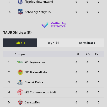
13
Ślepsk Malow Suwałki
0
0
0
14
ZAKSA Kędzierzyn-K.
0
0
0
TAURON Liga (K)
Tabela
Wyniki
Terminarz
Drużyna
M
+/-
Pkt
1
#VolleyWrocław
0
0
0
2
BKS Bielsko-Biała
0
0
0
3
Chemik Police
0
0
0
4
ŁKS Commercecon Łódź
0
0
0
5
DevelopRes
0
0
0