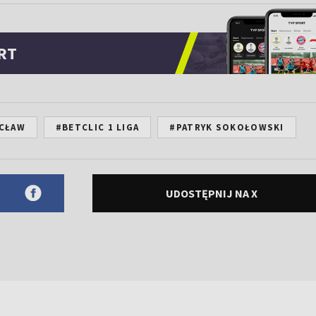
RT
CŁAW
#BETCLIC 1 LIGA
#PATRYK SOKOŁOWSKI
UDOSTĘPNIJ NA X