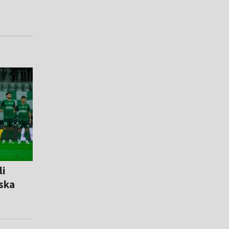
li
ska