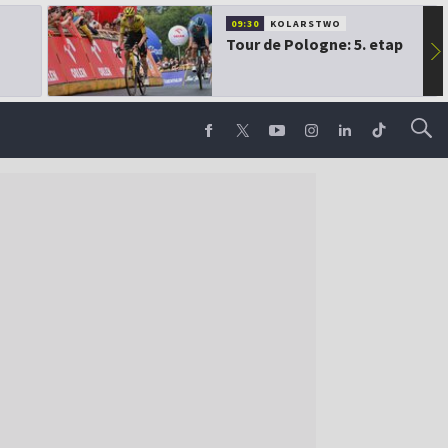
09:30
KOLARSTWO
Tour de Pologne: 5. etap
▶