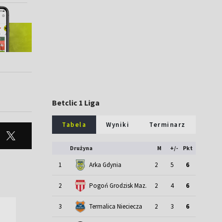
Betclic 1 Liga
Tabela
Wyniki
Terminarz
Drużyna
M
+/-
Pkt
1
Arka Gdynia
2
5
6
2
Pogoń Grodzisk Maz.
2
4
6
3
Termalica Nieciecza
2
3
6