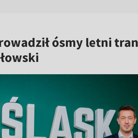
owadził ósmy letni tran
ołowski