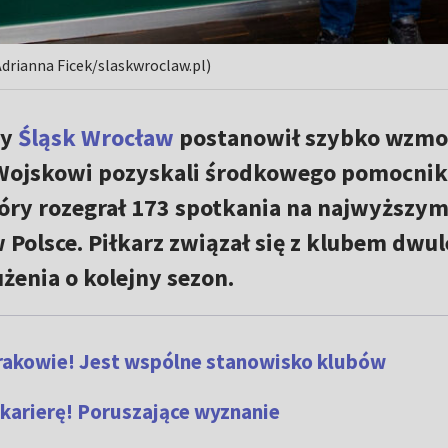
Adrianna Ficek/slaskwroclaw.pl)
sy
Śląsk Wrocław
postanowił szybko wzmo
Wojskowi pozyskali środkowego pomocnik
tóry rozegrał 173 spotkania na najwyższy
olsce. Piłkarz związał się z klubem dwu
żenia o kolejny sezon.
rakowie! Jest wspólne stanowisko klubów
ć karierę! Poruszające wyznanie