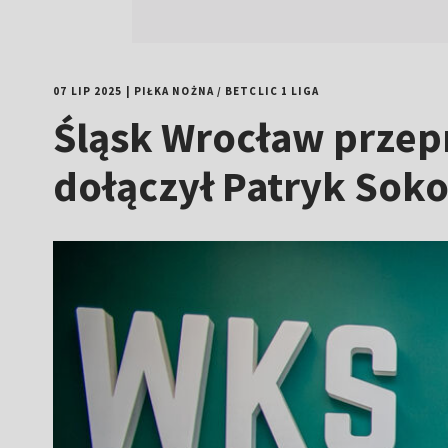
07 LIP 2025
|
PIŁKA NOŻNA
/
BETCLIC 1 LIGA
Śląsk Wrocław przepr
dołączył Patryk Sok