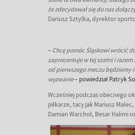
że zdecydował się do nas dołączyć
Dariusz Sztylka, dyrektor sport
–
Chcę pomóc Śląskowi wrócić do
zaprocentuje w tej szatni i raze
od pierwszego meczu będziemy mu
wyzwanie
– powiedział Patryk 
Wcześniej podczas obecnego oki
piłkarze, tacy jak Mariusz Malec
Damian Warchoł, Besar Halimi or