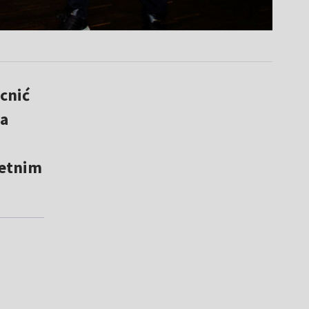
cnić
a
m
letnim