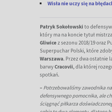
Wisła nie uczy się na błęda
Patryk Sokołowski
to defensy
który ma na koncie tytuł mistrza
Gliwice
z sezonu 2018/19 oraz Pu
Superpuchar Polski, które zdob
Warszawa
. Przez dwa ostatnie 
barwy
Cracovii
, dla której rozeg
spotkań.
–
Potrzebowaliśmy zawodnika na
defensywnego pomocnika, ale ch
ściągnąć piłkarza doświadczoneg
sobie te dwa elementy, dlatego b