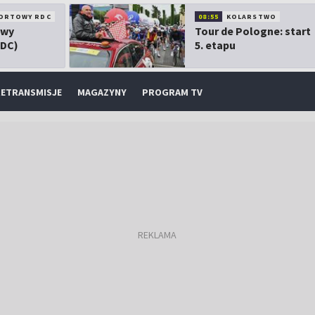
ORTOWY RDC
08:55
KOLARSTWO
owy
Tour de Pologne: start
RDC)
5. etapu
ETRANSMISJE
MAGAZYNY
PROGRAM TV