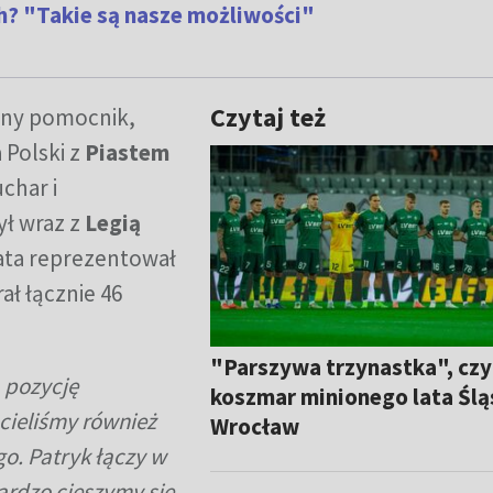
ch? "Takie są nasze możliwości"
Czytaj też
wny pomocnik,
 Polski z
Piastem
char i
ył wraz z
Legią
lata reprezentował
rał łącznie 46
"Parszywa trzynastka", czy
 pozycję
koszmar minionego lata Ślą
cieliśmy również
Wrocław
o. Patryk łączy w
ardzo cieszymy się,