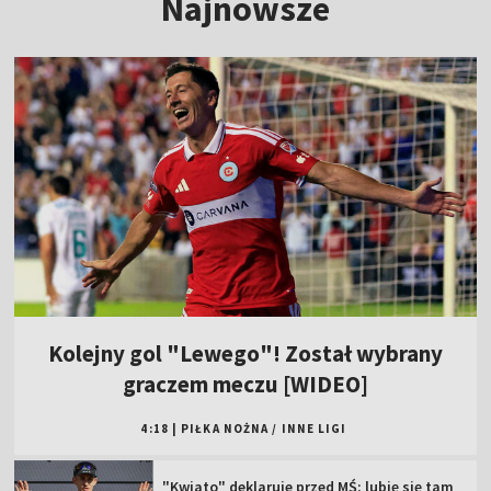
Najnowsze
Kolejny gol "Lewego"! Został wybrany
graczem meczu [WIDEO]
4:18
|
PIŁKA NOŻNA
/
INNE LIGI
"Kwiato" deklaruje przed MŚ: lubię się tam