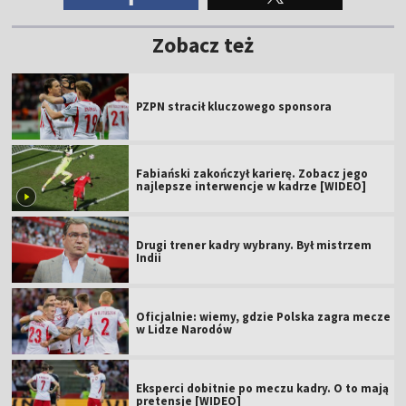
Zobacz też
PZPN stracił kluczowego sponsora
Fabiański zakończył karierę. Zobacz jego
najlepsze interwencje w kadrze [WIDEO]
Drugi trener kadry wybrany. Był mistrzem
Indii
Oficjalnie: wiemy, gdzie Polska zagra mecze
w Lidze Narodów
Eksperci dobitnie po meczu kadry. O to mają
pretensje [WIDEO]