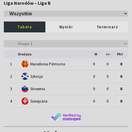
Liga Narodów – Liga B
Tabela
Wyniki
Terminarz
Drużyna
M
+/-
Pkt
1
Macedonia Północna
0
0
0
2
Szkocja
0
0
0
3
Słowenia
0
0
0
4
Szwajcaria
0
0
0