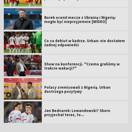
Borek ocenił mecze z Ukrainą i Nigerią:
mogło być nieprzyjemnie [WIDEO]
Co za debiut w kadrze. Urban: nie dostałem
żadnej odpowiedzi
Show na konferencji. "Czemu graliśmy w
trakcie wakacji?"
Polacy zremisowali z Nigerią. Urban
dostrzega pozytywy
Jan Bednarek: Lewandowski? Skoro
przyjechał teraz, to…