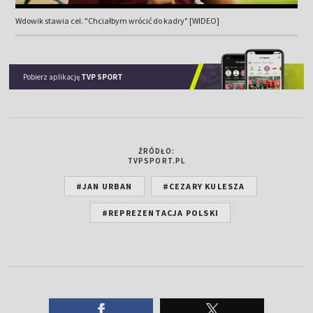
Wdowik stawia cel. "Chciałbym wrócić do kadry" [WIDEO]
Pobierz aplikację
TVP SPORT
ŹRÓDŁO:
TVPSPORT.PL
#JAN URBAN
#CEZARY KULESZA
#REPREZENTACJA POLSKI