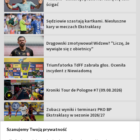
ścigać
Sędziowie szastają kartkami. Niesłuszne
kary w meczach Ekstraklasy
Drągowski zmotywował Widzew? "Liczę, że
wywiąże się z obietnicy"
Triumfatorka TdFF zabrała głos. Oceniła
incydent z Niewiadomą
Kroniki Tour de Pologne #7 (09.08.2026)
Zobacz wyniki i terminarz PKO BP
Ekstraklasy w sezonie 2026/27
Szanujemy Twoją prywatność