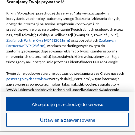
Szanujemy Twoją prywatność
Strzelectwo, ME U23: 50 m karabin 3
postawy kobiet [ZAPIS]
Kliknij "Akceptuję i przechodzę do serwisu", aby wyrazić zgody na
korzystanie z technologii automatycznego śledzenia i zbierania danych,
dostęp do informacji na Twoim urządzeniu końcowym i ich
Żukowski już strzela! Zespół Polaka na
przechowywanie oraz na przetwarzanie Twoich danych osobowych przez
deskach [WIDEO]
nas, czyli Telewizję Polską S.A. w likwidacji (zwaną dalej również „TVP”),
Zaufanych Partnerów z IAB* (1201 firm)
oraz pozostałych
Zaufanych
Partnerów TVP (93 firm)
, w celach marketingowych (w tym do
zautomatyzowanego dopasowania reklam do Twoich zainteresowań i
mierzenia ich skuteczności) i pozostałych, które wskazujemy poniżej, a
także zgody na udostępnianie przez nas identyfikatora PPID do Google.
TVP
Twoje dane osobowe zbierane podczas odwiedzania przez Ciebie naszych
Abonament TVP
Regulamin TVP
poszczególnych serwisów
zwanych dalej „Portalem”, w tym informacje
Polityka prywatności
Sklep TVP
zapisywane za pomocą technologii takich jak: pliki cookie, sygnalizatory
WWW lub innych podobnych technologii umożliwiających świadczenie
Biuro Reklamy
Moje zgody
dopasowanych i bezpiecznych usług, personalizację treści oraz reklam,
udostępnianie funkcji mediów społecznościowych oraz analizowanie
Oferta Handlowa
Biuro reklamy
Akceptuję i przechodzę do serwisu
ruchu w Internecie.
Telegazeta ogłoszenia
Kontakt
Twoje dane osobowe zbierane podczas odwiedzania przez Ciebie
Ustawienia zaawansowane
News
Transmisje
Wideo
Więcej
Emisja w TVP
poszczególnych serwisów
na Portalu, takie jak adresy IP, identyfikatory
Twoich urządzeń końcowych i identyfikatory plików cookie, informacje o
Kanały
Rada Programowa
Twoich wyszukiwaniach w serwisach Portalu czy historia odwiedzin będą