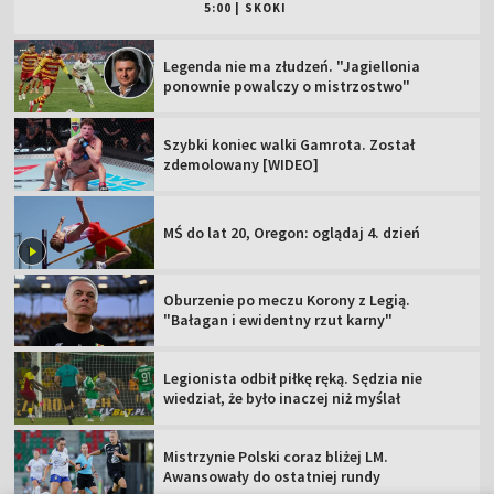
5:00
|
SKOKI
Legenda nie ma złudzeń. "Jagiellonia
ponownie powalczy o mistrzostwo"
Szybki koniec walki Gamrota. Został
zdemolowany [WIDEO]
MŚ do lat 20, Oregon: oglądaj 4. dzień
Oburzenie po meczu Korony z Legią.
"Bałagan i ewidentny rzut karny"
Legionista odbił piłkę ręką. Sędzia nie
wiedział, że było inaczej niż myślał
Mistrzynie Polski coraz bliżej LM.
Awansowały do ostatniej rundy