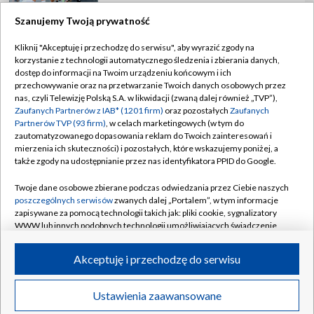
Szanujemy Twoją prywatność
Kliknij "Akceptuję i przechodzę do serwisu", aby wyrazić zgody na
korzystanie z technologii automatycznego śledzenia i zbierania danych,
TVP
dostęp do informacji na Twoim urządzeniu końcowym i ich
Abonament TVP
Regulamin TVP
przechowywanie oraz na przetwarzanie Twoich danych osobowych przez
nas, czyli Telewizję Polską S.A. w likwidacji (zwaną dalej również „TVP”),
Polityka prywatności
Sklep TVP
Zaufanych Partnerów z IAB* (1201 firm)
oraz pozostałych
Zaufanych
Partnerów TVP (93 firm)
, w celach marketingowych (w tym do
Biuro Reklamy
Moje zgody
zautomatyzowanego dopasowania reklam do Twoich zainteresowań i
mierzenia ich skuteczności) i pozostałych, które wskazujemy poniżej, a
Oferta Handlowa
Biuro reklamy
także zgody na udostępnianie przez nas identyfikatora PPID do Google.
Telegazeta ogłoszenia
Kontakt
Twoje dane osobowe zbierane podczas odwiedzania przez Ciebie naszych
Emisja w TVP
poszczególnych serwisów
zwanych dalej „Portalem”, w tym informacje
zapisywane za pomocą technologii takich jak: pliki cookie, sygnalizatory
Kanały
Rada Programowa
WWW lub innych podobnych technologii umożliwiających świadczenie
dopasowanych i bezpiecznych usług, personalizację treści oraz reklam,
Ogłoszenia przetargowe
udostępnianie funkcji mediów społecznościowych oraz analizowanie
©2026 Telewizja Polska Spółka Akcyjna w likwidacji
Akceptuję i przechodzę do serwisu
ruchu w Internecie.
Akademia Telewizyjna
Informacje o nadawcy
Twoje dane osobowe zbierane podczas odwiedzania przez Ciebie
Ustawienia zaawansowane
News
Transmisje
Wideo
Więcej
poszczególnych serwisów
na Portalu, takie jak adresy IP, identyfikatory
Centrum informacji TVP