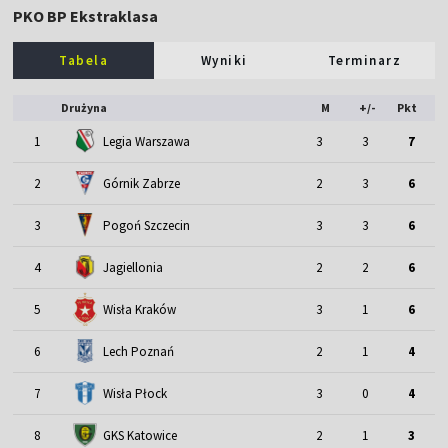
PKO BP Ekstraklasa
Tabela
Wyniki
Terminarz
Drużyna
M
+/-
Pkt
1
Legia Warszawa
3
3
7
2
Górnik Zabrze
2
3
6
3
Pogoń Szczecin
3
3
6
4
Jagiellonia
2
2
6
5
Wisła Kraków
3
1
6
6
Lech Poznań
2
1
4
7
Wisła Płock
3
0
4
8
GKS Katowice
2
1
3