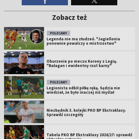
Zobacz też
POLECAMY
Legenda nie ma złudzeń. "Jagiellonia
ponownie powalczy o mistrzostwo"
Oburzenie po meczu Korony z Legią.
"Bałagan i ewidentny rzut karny"
POLECAMY
Legionista odbił piłkę ręką. Sędzia nie
wiedział, że było inaczej niż myślał
Niezbędnik 3. kolejki PKO BP Ekstraklasy.
Sprawdź szczegóły
Tabela PKO BP Ekstraklasy 2026/27: sprawdź