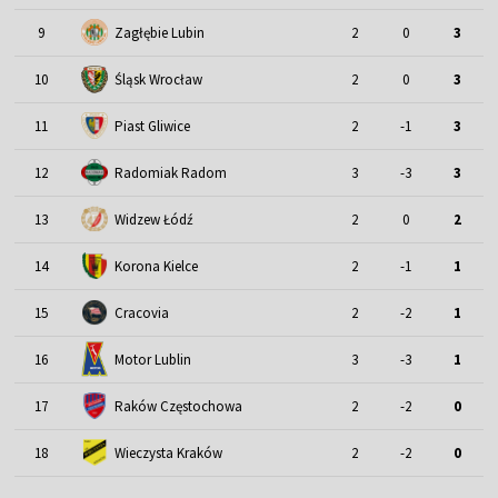
9
Zagłębie Lubin
2
0
3
Śląsk Wrocław
10
2
0
3
11
Piast Gliwice
2
-1
3
12
Radomiak Radom
3
-3
3
13
Widzew Łódź
2
0
2
14
Korona Kielce
2
-1
1
15
Cracovia
2
-2
1
Motor Lublin
16
3
-3
1
17
Raków Częstochowa
2
-2
0
18
Wieczysta Kraków
2
-2
0