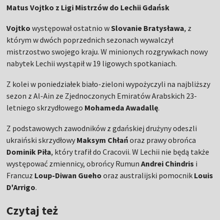
Matus Vojtko z Ligi Mistrzów do Lechii Gdańsk
Vojtko
występował ostatnio w
Slovanie Bratysława
, z
którym w dwóch poprzednich sezonach wywalczył
mistrzostwo swojego kraju. W minionych rozgrywkach nowy
nabytek Lechii wystąpił w 19 ligowych spotkaniach.
Z kolei w poniedziałek biało-zieloni wypożyczyli na najbliższy
sezon z Al-Ain ze Zjednoczonych Emiratów Arabskich 23-
letniego skrzydłowego
Mohameda Awadallę
.
Z podstawowych zawodników z gdańskiej drużyny odeszli
ukraiński skrzydłowy
Maksym Chłań
oraz prawy obrońca
Dominik Piła
, który trafił do Cracovii. W Lechii nie będą także
występować zmiennicy, obrońcy Rumun
Andrei Chindris
i
Francuz
Loup-Diwan Gueho
oraz australijski pomocnik
Louis
D'Arrigo
.
Czytaj też