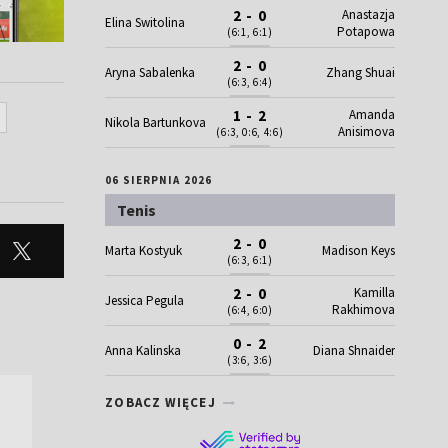
Anastazja
2 - 0
Elina Switolina
Potapowa
(6:1, 6:1)
2 - 0
Aryna Sabalenka
Zhang Shuai
(6:3, 6:4)
Amanda
1 - 2
Nikola Bartunkova
Anisimova
(6:3, 0:6, 4:6)
06 SIERPNIA 2026
Tenis
2 - 0
Marta Kostyuk
Madison Keys
(6:3, 6:1)
Kamilla
2 - 0
Jessica Pegula
Rakhimova
(6:4, 6:0)
0 - 2
Anna Kalinska
Diana Shnaider
(3:6, 3:6)
ZOBACZ WIĘCEJ