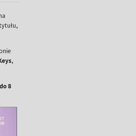
na
tytułu,
onie
Keys
,
 do 8