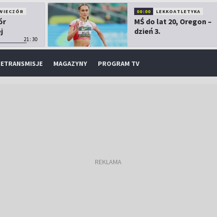
WIECZÓR
00:00
LEKKOATLETYKA
ór
MŚ do lat 20, Oregon –
j
dzień 3.
21:30
ETRANSMISJE
MAGAZYNY
PROGRAM TV