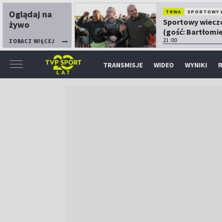
Oglądaj na
TRWA
SPORTOWY 
Sportowy wiecz
żywo
(gość: Bartłomie
Kubkowski)
21:00
ZOBACZ WIĘCEJ
TRANSMISJE
WIDEO
WYNIKI
R