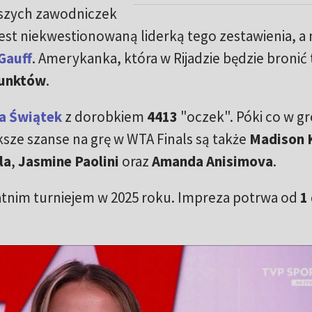
pszych zawodniczek
jest niekwestionowaną liderką tego zestawienia, a 
Gauff
. Amerykanka, która w Rijadzie będzie bronić 
punktów
.
a Świątek
z dorobkiem
4413
"oczek". Póki co w gr
sze szanse na grę w WTA Finals są także
Madison 
la
,
Jasmine Paolini
oraz
Amanda Anisimova
.
tatnim turniejem w 2025 roku. Impreza potrwa od
1