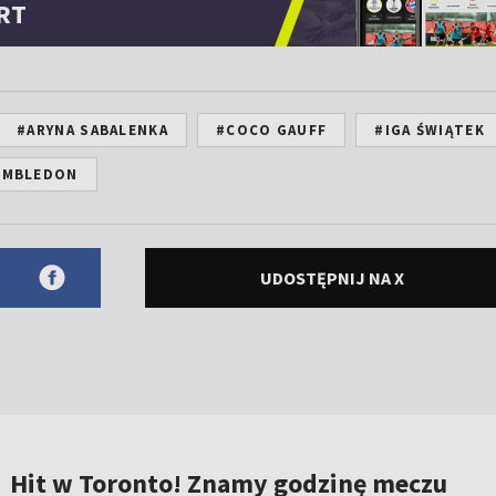
RT
#ARYNA SABALENKA
#COCO GAUFF
#IGA ŚWIĄTEK
IMBLEDON
UDOSTĘPNIJ NA X
Hit w Toronto! Znamy godzinę meczu