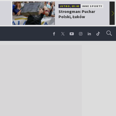
JUTRO, 05:45
INNE SPORTY
Strongman: Puchar
▶
Polski, Łuków