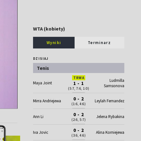
WTA (kobiety)
Wyniki
Terminarz
DZISIAJ
Tenis
TRWA
Ludmilla
Maya Joint
1 - 1
Samsonova
(5:7, 7:6, 1:0)
0 - 2
Mirra Andriejewa
Leylah Fernandez
(1:6, 4:6)
0 - 2
Ann Li
Jelena Rybakina
(2:6, 5:7)
0 - 2
Iva Jovic
Alina Korniejewa
(3:6, 4:6)