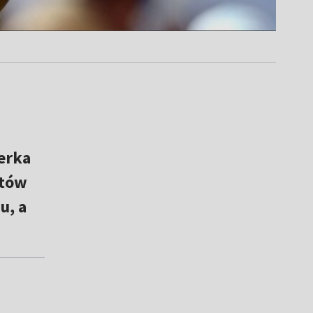
erka
któw
u, a