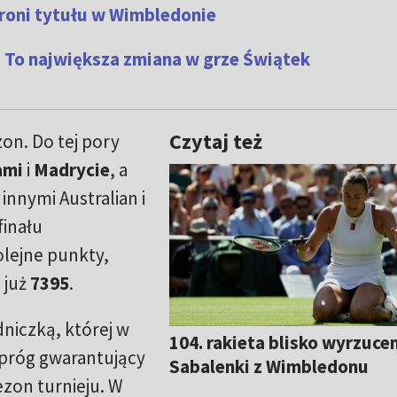
broni tytułu w Wimbledonie
. To największa zmiana w grze Świątek
Czytaj też
on. Do tej pory
ami
i
Madrycie
, a
innymi Australian i
finału
olejne punkty,
 już
7395
.
dniczką, której w
104. rakieta blisko wyrzuce
 próg gwarantujący
Sabalenki z Wimbledonu
zon turnieju. W