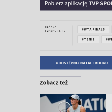
Pobierz aplikację
TVP SPO
ŹRÓDŁO:
#WTA FINALS
TVPSPORT.PL
#TENIS
#W
UDOSTĘPNIJ NA FACEBOOKU
Zobacz też