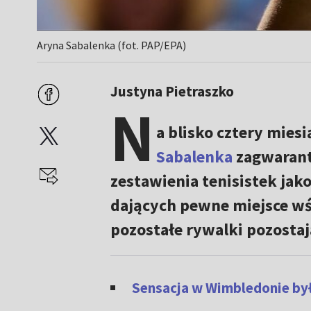
Aryna Sabalenka (fot. PAP/EPA)
Justyna Pietraszko
N
a blisko cztery mies
Sabalenka
zagwaranto
zestawienia tenisistek jak
dających pewne miejsce wś
pozostałe rywalki pozostają
Sensacja w Wimbledonie był