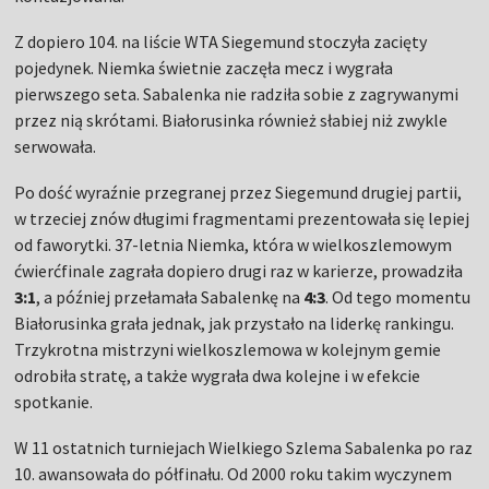
Z dopiero 104. na liście WTA Siegemund stoczyła zacięty
pojedynek. Niemka świetnie zaczęła mecz i wygrała
pierwszego seta. Sabalenka nie radziła sobie z zagrywanymi
przez nią skrótami. Białorusinka również słabiej niż zwykle
serwowała.
Po dość wyraźnie przegranej przez Siegemund drugiej partii,
w trzeciej znów długimi fragmentami prezentowała się lepiej
od faworytki. 37-letnia Niemka, która w wielkoszlemowym
ćwierćfinale zagrała dopiero drugi raz w karierze, prowadziła
3:1
, a później przełamała Sabalenkę na
4:3
. Od tego momentu
Białorusinka grała jednak, jak przystało na liderkę rankingu.
Trzykrotna mistrzyni wielkoszlemowa w kolejnym gemie
odrobiła stratę, a także wygrała dwa kolejne i w efekcie
spotkanie.
W 11 ostatnich turniejach Wielkiego Szlema Sabalenka po raz
10. awansowała do półfinału. Od 2000 roku takim wyczynem