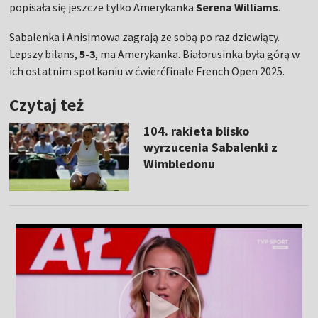
popisała się jeszcze tylko Amerykanka
Serena Williams
.
Sabalenka i Anisimowa zagrają ze sobą po raz dziewiąty.
Lepszy bilans,
5-3
, ma Amerykanka. Białorusinka była górą w
ich ostatnim spotkaniu w ćwierćfinale French Open 2025.
Czytaj też
104. rakieta blisko
wyrzucenia Sabalenki z
Wimbledonu