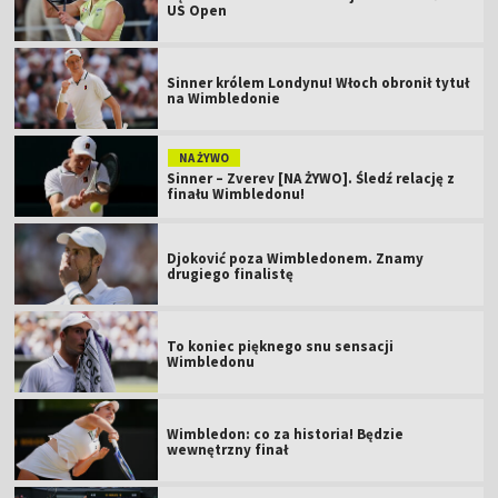
US Open
Sinner królem Londynu! Włoch obronił tytuł
na Wimbledonie
NA ŻYWO
Sinner – Zverev [NA ŻYWO]. Śledź relację z
finału Wimbledonu!
Djoković poza Wimbledonem. Znamy
drugiego finalistę
To koniec pięknego snu sensacji
Wimbledonu
Wimbledon: co za historia! Będzie
wewnętrzny finał