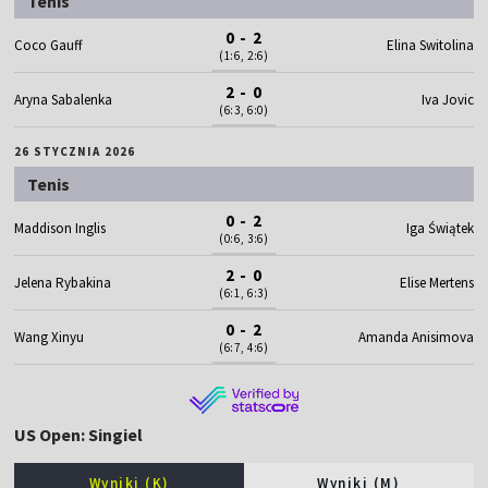
Tenis
0 - 2
Coco Gauff
Elina Switolina
(1:6, 2:6)
2 - 0
Aryna Sabalenka
Iva Jovic
(6:3, 6:0)
26 STYCZNIA 2026
Tenis
0 - 2
Maddison Inglis
Iga Świątek
(0:6, 3:6)
2 - 0
Jelena Rybakina
Elise Mertens
(6:1, 6:3)
0 - 2
Wang Xinyu
Amanda Anisimova
(6:7, 4:6)
US Open: Singiel
Wyniki (K)
Wyniki (M)