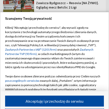
Zawisza Bydgoszcz – Resovia [NA ŻYWO].
Oglądaj mecz Betclic 2 Ligi
Szanujemy Twoją prywatność
Kliknij "Akceptuję i przechodzę do serwisu", aby wyrazić zgody na
korzystanie z technologii automatycznego śledzenia i zbierania danych,
TVP
dostęp do informacji na Twoim urządzeniu końcowym i ich
Abonament TVP
Regulamin TVP
przechowywanie oraz na przetwarzanie Twoich danych osobowych przez
nas, czyli Telewizję Polską S.A. w likwidacji (zwaną dalej również „TVP”),
Polityka prywatności
Sklep TVP
Zaufanych Partnerów z IAB* (1201 firm)
oraz pozostałych
Zaufanych
Partnerów TVP (93 firm)
, w celach marketingowych (w tym do
Biuro Reklamy
Moje zgody
zautomatyzowanego dopasowania reklam do Twoich zainteresowań i
mierzenia ich skuteczności) i pozostałych, które wskazujemy poniżej, a
Oferta Handlowa
Biuro reklamy
także zgody na udostępnianie przez nas identyfikatora PPID do Google.
Telegazeta ogłoszenia
Kontakt
Twoje dane osobowe zbierane podczas odwiedzania przez Ciebie naszych
Emisja w TVP
poszczególnych serwisów
zwanych dalej „Portalem”, w tym informacje
zapisywane za pomocą technologii takich jak: pliki cookie, sygnalizatory
Kanały
Rada Programowa
WWW lub innych podobnych technologii umożliwiających świadczenie
dopasowanych i bezpiecznych usług, personalizację treści oraz reklam,
Ogłoszenia przetargowe
udostępnianie funkcji mediów społecznościowych oraz analizowanie
©2026 Telewizja Polska Spółka Akcyjna w likwidacji
Akceptuję i przechodzę do serwisu
ruchu w Internecie.
Akademia Telewizyjna