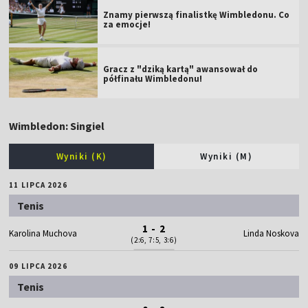
Znamy pierwszą finalistkę Wimbledonu. Co
za emocje!
Gracz z "dziką kartą" awansował do
półfinału Wimbledonu!
Wimbledon: Singiel
Wyniki (K)
Wyniki (M)
11 LIPCA 2026
Tenis
1 - 2
Karolina Muchova
Linda Noskova
(2:6, 7:5, 3:6)
09 LIPCA 2026
Tenis