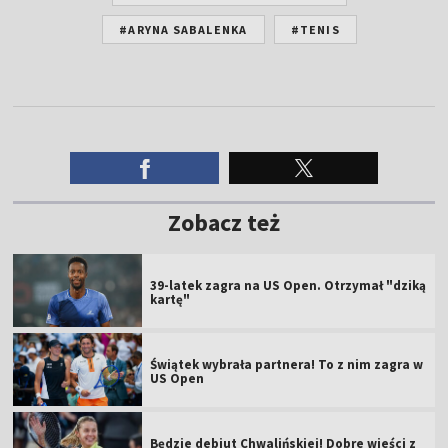
#ARYNA SABALENKA
#TENIS
Zobacz też
39-latek zagra na US Open. Otrzymał "dziką
kartę"
Świątek wybrała partnera! To z nim zagra w
US Open
Będzie debiut Chwalińskiej! Dobre wieści z