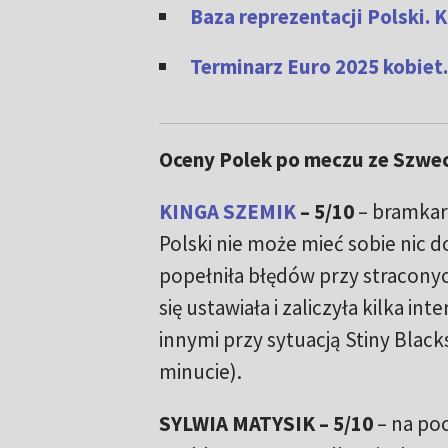
Baza reprezentacji Polski. 
Terminarz Euro 2025 kobiet. 
Oceny Polek po meczu ze Szwecj
KINGA SZEMIK
– 5/10
– bramkar
Polski nie może mieć sobie nic d
popełniła błędów przy stracony
się ustawiała i zaliczyła kilka in
innymi przy sytuacją Stiny Black
minucie).
SYLWIA MATYSIK – 5/10
– na po