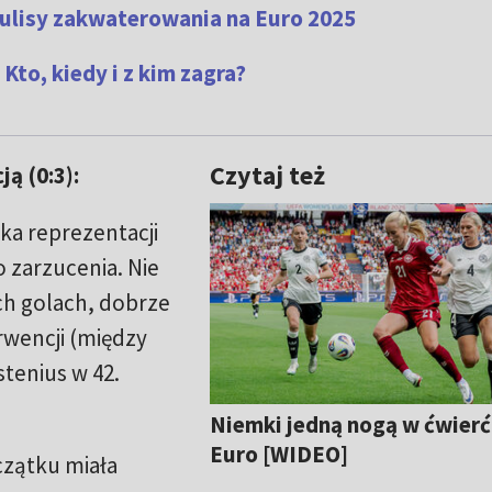
Kulisy zakwaterowania na Euro 2025
Kto, kiedy i z kim zagra?
Czytaj też
ą (0:3):
ka reprezentacji
o zarzucenia. Nie
ch golach, dobrze
terwencji (między
stenius w 42.
Niemki jedną nogą w ćwierć
Euro [WIDEO]
czątku miała