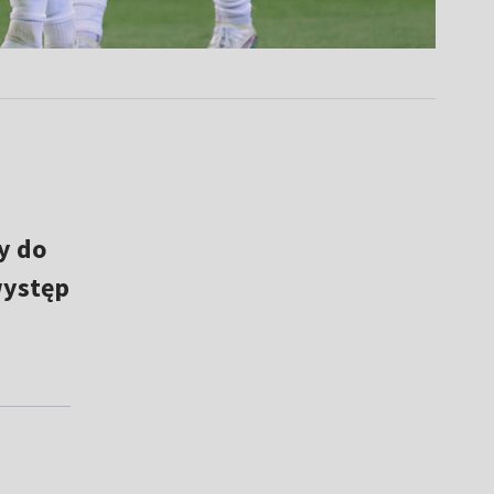
.
y do
występ