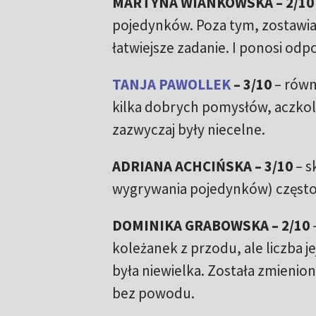
MARTYNA WIANKOWSKA – 2/10
pojedynków. Poza tym, zostawiał
łatwiejsze zadanie. I ponosi od
TANJA PAWOLLEK
– 3/10
– równ
kilka dobrych pomysłów, aczkolw
zazwyczaj były niecelne.
ADRIANA ACHCIŃSKA – 3/10
– s
wygrywania pojedynków) często t
DOMINIKA GRABOWSKA – 2/10
–
koleżanek z przodu, ale liczba j
była niewielka. Została zmienion
bez powodu.