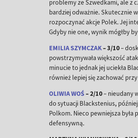
problemy ze Szwedkami, ale z c
bardziej odważnie. Skutecznie wy
rozpoczynać akcje Polek. Jej in
Gdyby nie one, wynik mógłby być
EMILIA SZYMCZAK
– 3/10
– dosk
powstrzymywała większość atakó
minucie to jednak jej uciekła Bl
również lepiej się zachować przy
OLIWIA WOŚ
– 2/10
– nieudany w
do sytuacji Blackstenius, później
Polkom. Nieco pewniejsza była po
defensywną.