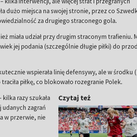
– kilka interwencji, ale więcej strat i przegranych
a dużo miejsca na swojej stronie, przez co Szwedk
powiedzialność za drugiego straconego gola.
ież miała udział przy drugim straconym trafieniu. M
iek jej podania (szczególnie długie piłki) do przo
kutecznie wspierała linię defensywy, ale w środku
raciła piłkę, co blokowało rozegranie Polek.
Czytaj też
 kilka razy szukała
ej udanych zagrań
a w przerwie, nie