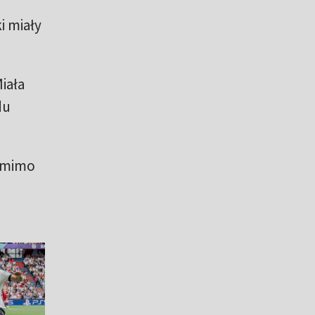
i miały
iała
du
 (mimo