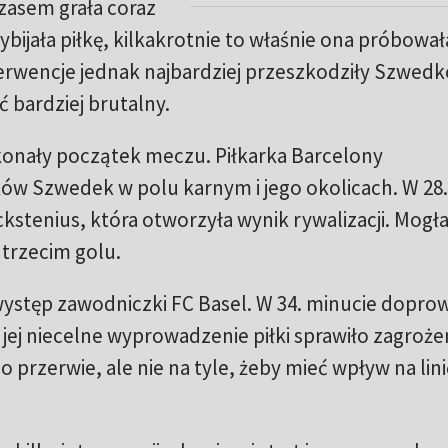
zasem grała coraz
bijała piłkę, kilkakrotnie to właśnie ona próbował
terwencje jednak najbardziej przeszkodziły Szwed
 bardziej brutalny.
onały początek meczu. Piłkarka Barcelony
w Szwedek w polu karnym i jego okolicach. W 28.
ackstenius, która otworzyła wynik rywalizacji. Mogł
 trzecim golu.
ystęp zawodniczki FC Basel. W 34. minucie doprow
 jej niecelne wyprowadzenie piłki sprawiło zagrożen
 przerwie, ale nie na tyle, żeby mieć wpływ na lini