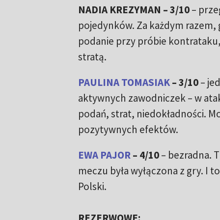
NADIA KREZYMAN – 3/10
– prze
pojedynków. Za każdym razem, 
podanie przy próbie kontrataku,
stratą.
PAULINA TOMASIAK
– 3/10
– jed
aktywnych zawodniczek – w ataku 
podań, strat, niedokładności. M
pozytywnych efektów.
EWA PAJOR
– 4/10
– bezradna. T
meczu była wyłączona z gry. I to
Polski.
REZERWOWE: