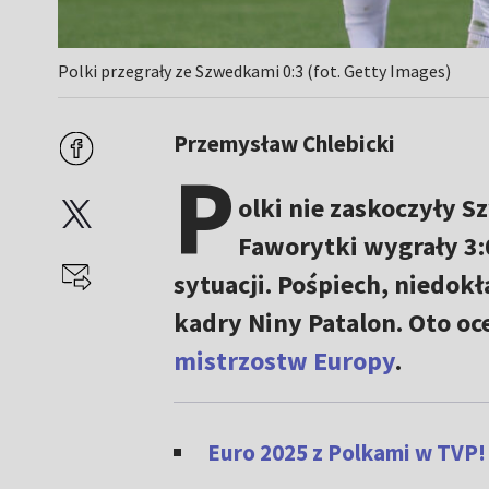
Polki przegrały ze Szwedkami 0:3 (fot. Getty Images)
Przemysław Chlebicki
P
olki nie zaskoczyły S
Faworytki wygrały 3:0
sytuacji. Pośpiech, niedo
kadry Niny Patalon. Oto o
mistrzostw Europy
.
Euro 2025 z Polkami w TVP!