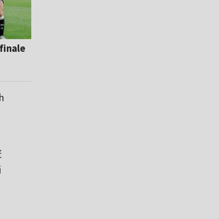
finale
h
ć
i