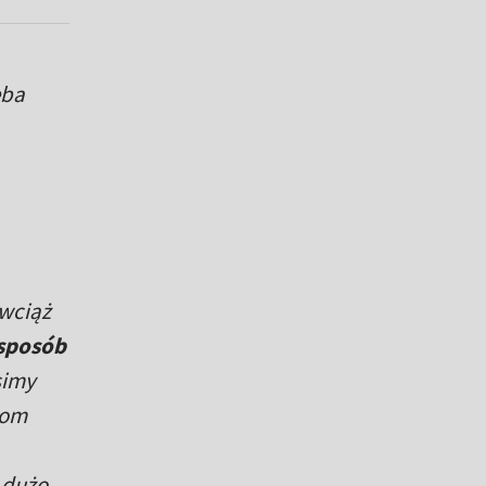
eba
 wciąż
sposób
simy
iom
ć dużo