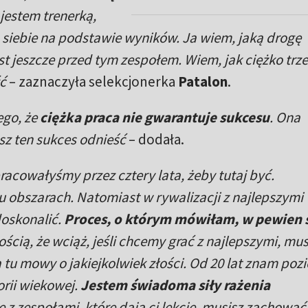
 jestem trenerką,
 siebie na podstawie wyników. Ja wiem, jaką drogę
st jeszcze przed tym zespołem. Wiem, jak ciężko trz
ć
– zaznaczyła selekcjonerka
Patalon
.
ego, że
ciężka praca nie gwarantuje sukcesu
. Ona
sz ten sukces odnieść
– dodała.
racowałyśmy przez cztery lata, żeby tutaj być.
 obszarach. Natomiast w rywalizacji z najlepszymi
doskonalić.
Proces, o którym mówiłam, w pewien 
ścią, że wciąż, jeśli chcemy grać z najlepszymi, mu
 tu mowy o jakiejkolwiek złości. Od 20 lat znam poz
rii wiekowej.
Jestem świadoma siły rażenia
się z zespołami, które dają ci lekcję, musisz zachowa