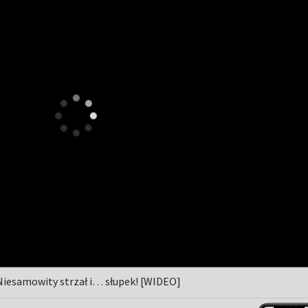
. Niesamowity strzał i… słupek! [WIDEO]