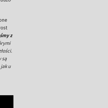
lone
rost
śmy z
órymi
łości.
y są
 jak u