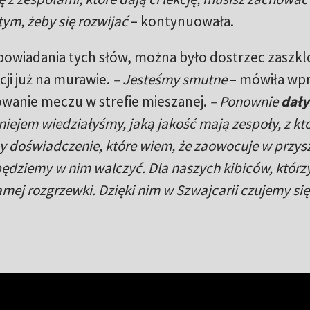
tym, żeby się rozwijać
– kontynuowała.
wypowiadania tych słów, można było dostrzec zaszk
ji już na murawie.
– Jesteśmy smutne
– mówiła wp
anie meczu w strefie mieszanej.
– Ponownie
dały
rniejem wiedziałyśmy, jaką jakość mają zespoły, z kt
y doświadczenie, które wiem, że zaowocuje w przysz
będziemy w nim walczyć. Dla naszych kibiców, którz
mej rozgrzewki. Dzięki nim w Szwajcarii czujemy się