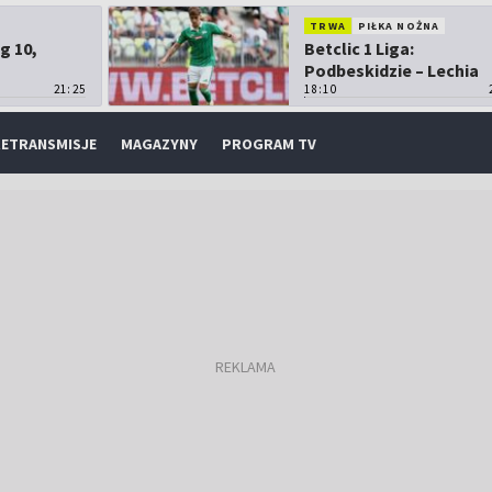
TRWA
PIŁKA NOŻNA
g 10,
Betclic 1 Liga:
Podbeskidzie – Lechia
21:25
Gdańsk
18:10
ETRANSMISJE
MAGAZYNY
PROGRAM TV