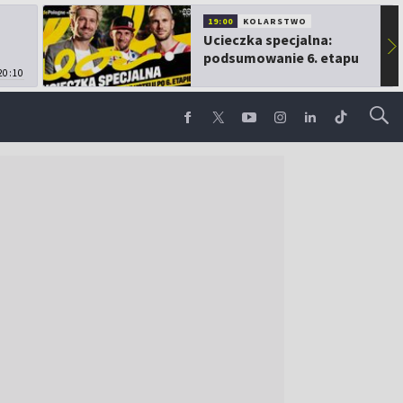
19:00
KOLARSTWO
Ucieczka specjalna:
▶
podsumowanie 6. etapu
20:10
TdP