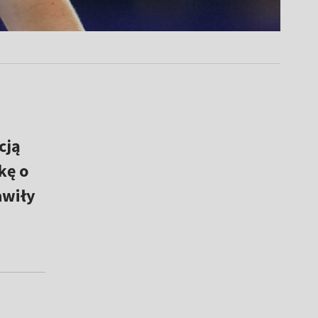
cją
kę o
awiły