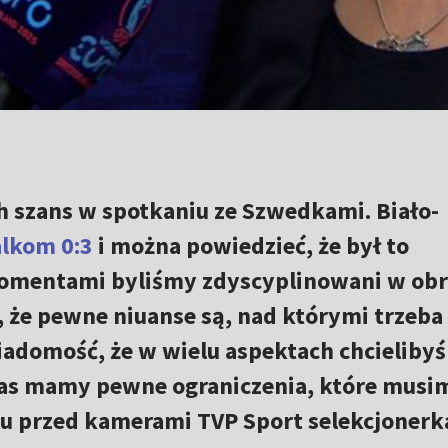
h szans w spotkaniu ze Szwedkami. Biało-
alkom 0:3
i można powiedzieć, że był to
Momentami byliśmy zdyscyplinowani w obr
 że pewne niuanse są, nad którymi trzeba
adomość, że w wielu aspektach chcieliby
 czas mamy pewne ograniczenia, które musi
zu przed kamerami TVP Sport selekcjonerk