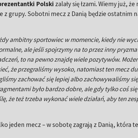
prezentantki Polski
zalały się łzami. Wiemy już, że
ie z grupy. Sobotni mecz z Danią będzie ostatnim 
ażdy ambitny sportowiec w momencie, kiedy nie wyc
normalne, ale jeśli spojrzymy na to przez inny pryzmat
adczeń, to na pewno znajdę wiele pozytywów. Może
ieć, że przegraliśmy wysoko, natomiast ten mecz du
iśmy zachować się lepiej albo zachowywaliśmy się
ragmentami było bardzo dobre, ale gdy tylko coś się
ę, że też trzeba wykonać wiele działań, aby ten zes
ko jeden mecz – w sobotę zagrają z Danią, która te