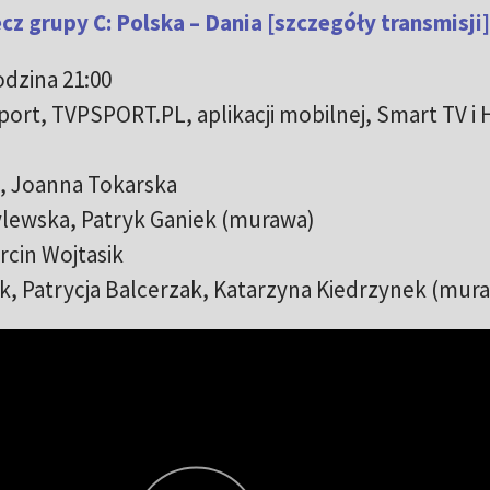
z grupy C: Polska – Dania [szczegóły transmisji]
odzina 21:00
port, TVPSPORT.PL, aplikacji mobilnej, Smart TV i
, Joanna Tokarska
ylewska, Patryk Ganiek (murawa)
rcin Wojtasik
, Patrycja Balcerzak, Katarzyna Kiedrzynek (mur