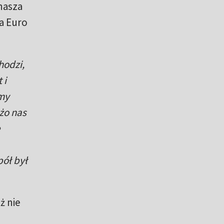
 nasza
na Euro
hodzi,
 i
my
żo nas
pół był
ż nie