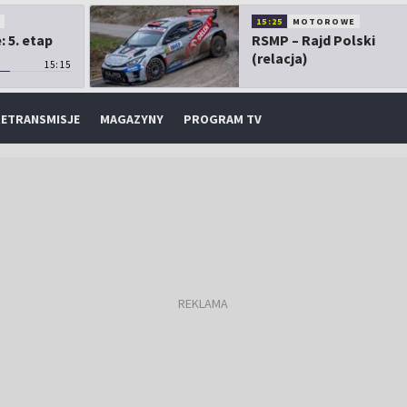
O
15:25
MOTOROWE
 5. etap
RSMP – Rajd Polski
(relacja)
15:15
ETRANSMISJE
MAGAZYNY
PROGRAM TV