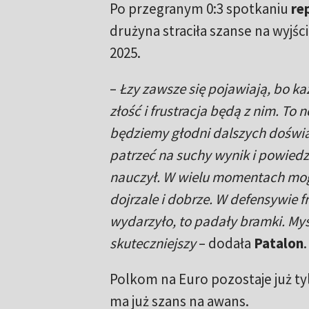
Po przegranym 0:3 spotkaniu
re
drużyna straciła szanse na wyjśc
2025.
–
Łzy zawsze się pojawiają, bo k
złość i frustracja będą z nim. To 
będziemy głodni dalszych doświ
patrzeć na suchy wynik i powiedz
nauczył. W wielu momentach mogl
dojrzale i dobrze. W defensywie f
wydarzyło, to padały bramki. Myśl
skuteczniejszy
– dodała
Patalon
.
Polkom na Euro pozostaje już tyl
ma już szans na awans.