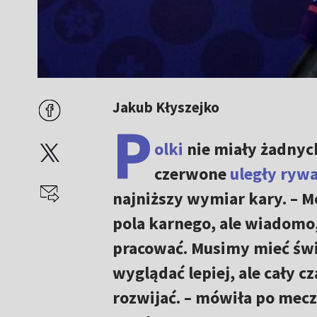
Jakub Kłyszejko
P
olki
nie miały żadnyc
czerwone
uległy ryw
najniższy wymiar kary. – 
pola karnego, ale wiadomo,
pracować. Musimy mieć świ
wyglądać lepiej, ale cały
rozwijać. – mówiła po mec