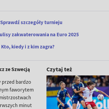
 Sprawdź szczegóły turnieju
Kulisy zakwaterowania na Euro 2025
Kto, kiedy i z kim zagra?
Czytaj też
z ze Szwecją
y przed bardzo
nym faworytem
mistrzostwach
ierwszych minut