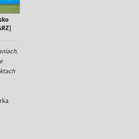
sko
ARZ]
aniach.
e
ektach
rka