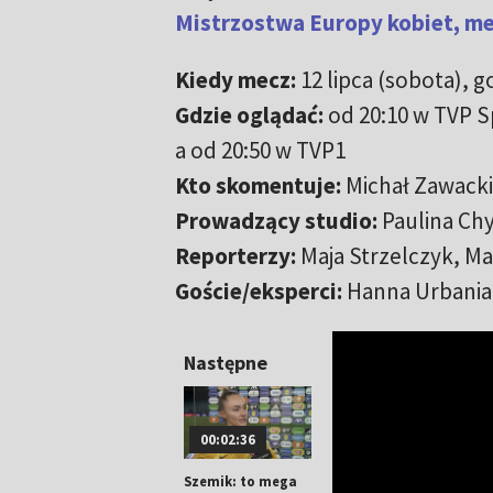
Mistrzostwa Europy kobiet, mec
Kiedy mecz:
12 lipca (sobota), g
Gdzie oglądać:
od 20:10 w TVP S
a od 20:50 w TVP1
Kto skomentuje:
Michał Zawacki
Prowadzący studio:
Paulina Ch
Reporterzy:
Maja Strzelczyk, Ma
Goście/eksperci:
Hanna Urbaniak
Następne
00:02:36
Szemik: to mega