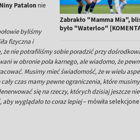
Niny Patalon
nie
Zabrakło "Mamma Mia", bli
było "Waterloo" [KOMENT
połowie byliśmy
ła fizyczna i
, że nie potrafiliśmy sobie poradzić przy dośrodkow
ani w obronie pola karnego, ale wiadomo, że pewn
pracować. Musimy mieć świadomość, że w wielu asp
le cały czas mamy pewne ograniczenia, które musimy
nerwować się na rzeczy, których dzisiaj jeszcze nie
 aby wyglądało to coraz lepiej
– mówiła selekcjone