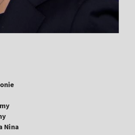
onie
śmy
my
a Nina